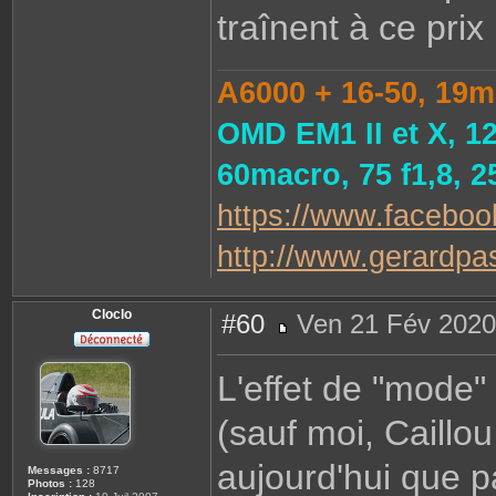
traînent à ce prix
A6000 + 16-50, 19m
OMD EM1 II et X, 1
60macro, 75 f1,8, 
https://www.faceboo
http://www.gerardpast
Cloclo
#60
Ven 21 Fév 2020
M
e
s
L'effet de "mode"
s
a
g
(sauf moi, Caillou
e
aujourd'hui que p
Messages :
8717
Photos :
128