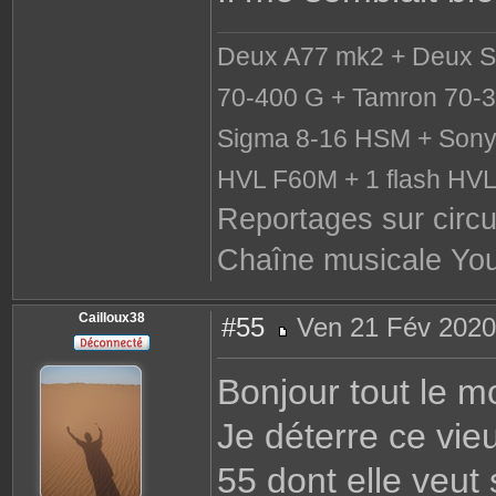
Deux A77 mk2 + Deux S
70-400 G + Tamron 70-3
Sigma 8-16 HSM + Sony 
HVL F60M + 1 flash HV
Reportages sur circu
Chaîne musicale Yo
Cailloux38
#55
Ven 21 Fév 2020
M
e
s
Bonjour tout le m
s
a
g
Je déterre ce vie
e
55 dont elle veut 