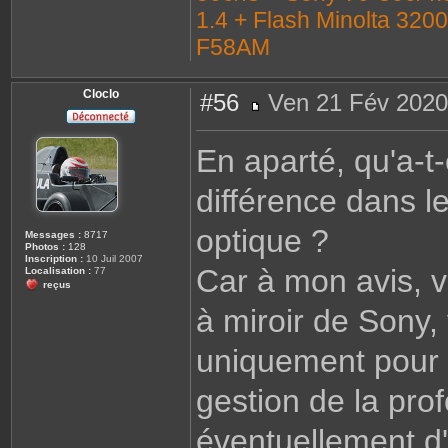
1.4 + Flash Minolta 320
F58AM
Cloclo
#56
Ven 21 Fév 2020
M
e
s
En aparté, qu'a-t
s
a
g
différence dans l
e
optique ?
Messages :
8717
Photos :
128
Inscription :
10 Juil 2007
Car à mon avis, v
Localisation :
77
reçus
à miroir de Sony,
uniquement pour b
gestion de la pro
éventuellement d'