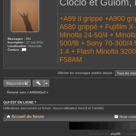
Cloclo et Guiom, m
a
g
e
+A99 II grippé +A900 gr
A580 grippé + Fujifilm X
Minolta 24-50/4 + Minolt
Messages :
284
500/f8 + Sony 70-300/4.
Inscription :
27 Juil 2011
Localisation :
Grenoble
1.4 + Flash Minolta 320
Contact :
C
o
F58AM
n
t
a
c
Afficher les messages publiés depuis :
t
e
Répondre
r
C
a
Revenir vers « A450/A5x0 »
i
l
l
QUI EST EN LIGNE ?
o
Utilisateurs parcourant ce forum : Aucun utilisateur inscrit et 3 invités
u
x
3
Accueil du forum
Nous conta
8
Développé par
phpBB
® Forum So