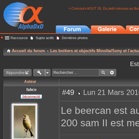
> Concours AOUT 26: Du petit ruisseau au fle
Raccourcis
Sujets actifs
Dernières photos
Accueil du forum
Les boitiers et objectifs Minolta/Sony et l'actu
Est
Répondre
Auteur
fabco
#49
Lun 21 Mars 201
M
e
s
Le beercan est au
s
a
g
200 sam II est me
e