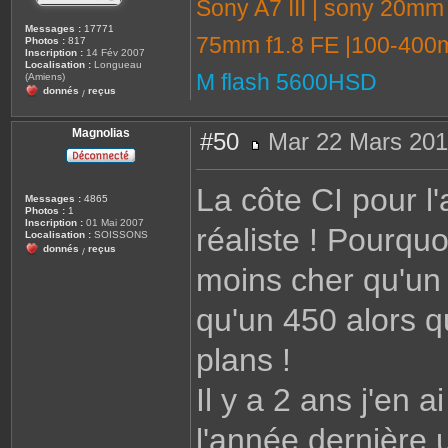
Sony A7 III | sony 20mm
Messages :
17771
75mm f1.8 FE |100-400m
Photos :
817
Inscription :
14 Fév 2007
Localisation :
Longueau
M flash 5600HSD
(Amiens)
donnés
reçus
/
Magnolias
#50
Mar 22 Mars 201
M
e
s
La côte CI pour l
s
Messages :
4865
a
Photos :
1
g
Inscription :
01 Mai 2007
réaliste ! Pourquo
e
Localisation :
SOISSONS
donnés
reçus
/
moins cher qu'un
qu'un 450 alors qu
plans !
Il y a 2 ans j'en 
l'année dernière 