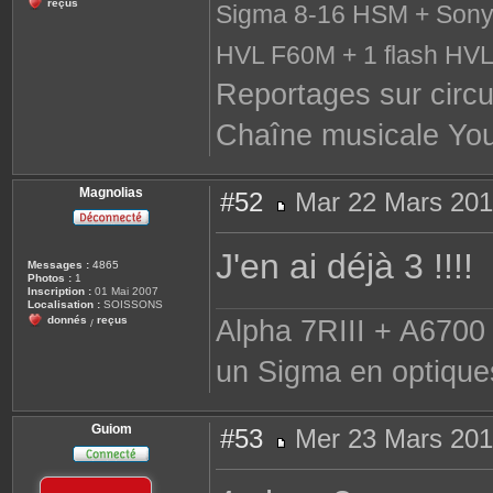
reçus
Sigma 8-16 HSM + Sony 
HVL F60M + 1 flash HV
Reportages sur circu
Chaîne musicale Yo
Magnolias
#52
Mar 22 Mars 201
M
e
s
J'en ai déjà 3 !!!!
s
Messages :
4865
a
Photos :
1
g
Inscription :
01 Mai 2007
e
Localisation :
SOISSONS
donnés
reçus
Alpha 7RIII + A6700 
/
un Sigma en optique
Guiom
#53
Mer 23 Mars 201
M
e
s