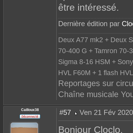
être intéressé.
Dernière édition par
Clo
Deux A77 mk2 + Deux S
70-400 G + Tamron 70-3
Sigma 8-16 HSM + Sony 
HVL F60M + 1 flash HV
Reportages sur circu
Chaîne musicale Yo
Cailloux38
#57
Ven 21 Fév 2020
M
e
s
Bonjour Cloclo,
s
a