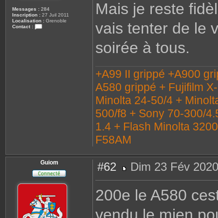
Mais je reste fidè
Messages :
284
Inscription :
27 Juil 2011
Localisation :
Grenoble
vais tenter de le
Contact :
C
o
soirée à tous.
n
t
a
c
t
+A99 II grippé +A900 gr
e
r
A580 grippé + Fujifilm X
C
a
Minolta 24-50/4 + Minolt
i
l
l
500/f8 + Sony 70-300/4.
o
u
1.4 + Flash Minolta 320
x
3
F58AM
8
Guiom
#62
Dim 23 Fév 2020
M
e
s
200e le A580 cest
s
a
g
vendu le mien po
e