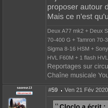
proposer autour 
Mais ce n'est qu'
Deux A77 mk2 + Deux S
70-400 G + Tamron 70-3
Sigma 8-16 HSM + Sony 
HVL F60M + 1 flash HV
Reportages sur circu
Chaîne musicale Yo
sauveur.13
#59
Ven 21 Fév 2020
M
e
s
s
Cloclo a écrit :
a
g