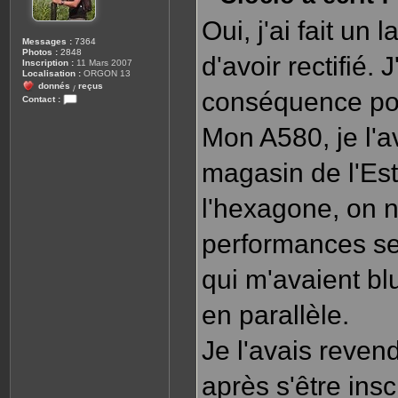
e
Oui, j'ai fait un
Messages :
7364
Photos :
2848
d'avoir rectifié.
Inscription :
11 Mars 2007
Localisation :
ORGON 13
donnés
reçus
/
conséquence pou
Contact :
C
o
Mon A580, je l'a
n
t
a
magasin de l'Est.
c
t
e
r
l'hexagone, on n
s
a
u
performances se 
v
e
u
qui m'avaient blu
r
.
1
3
en parallèle.
Je l'avais revend
après s'être ins