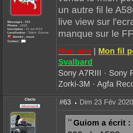
un autre fil le A5
live view sur l'ec
Messages :
888
Photos :
1016
Inscription :
10 Juil 2013
manque sur le FF
Localisation :
Tallinn, Estonie
donnés
reçus
/
Contact :
C
Mon site
|
Mon fil 
o
n
t
a
Svalbard
c
t
e
Sony A7RIII · Sony 
r
G
u
Zorki-3M · Agfa Reco
i
o
m
Cloclo
#63
Dim 23 Fév 2020
M
e
s
s
Guiom a écrit :
a
g
e