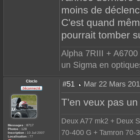
moins de déclen
C'est quand même
pourrait tomber s
Alpha 7RIII + A6700 
un Sigma en optique
Cloclo
#51
Mar 22 Mars 201
M
e
s
T'en veux pas un 
s
a
g
e
Deux A77 mk2 + Deux S
Messages :
8717
Photos :
128
70-400 G + Tamron 70-3
Inscription :
10 Juil 2007
Localisation :
77