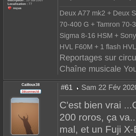
Inscription :
10 Juil 2007
Localisation :
77
reçus
Deux A77 mk2 + Deux S
70-400 G + Tamron 70-3
Sigma 8-16 HSM + Sony 
HVL F60M + 1 flash HV
Reportages sur circu
Chaîne musicale Yo
Cailloux38
#61
Sam 22 Fév 2020
M
e
s
C'est bien vrai ..
s
a
g
200 roros, ça va.
e
mal, et un Fuji X-