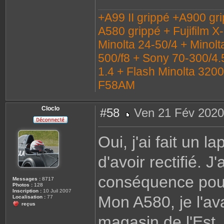
+A99 II grippé +A900 gr
A580 grippé + Fujifilm X
Minolta 24-50/4 + Minolt
500/f8 + Sony 70-300/4.
1.4 + Flash Minolta 320
F58AM
Cloclo
#58
Ven 21 Fév 2020
M
e
s
Oui, j'ai fait un 
s
a
g
d'avoir rectifié. 
e
conséquence pour
Messages :
8717
Photos :
128
Inscription :
10 Juil 2007
Mon A580, je l'av
Localisation :
77
reçus
magasin de l'Est. 