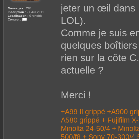
jeter un œil dans 
Messages :
284
Inscription :
27 Juil 2011
Localisation :
Grenoble
LOL).
Contact :
C
o
Comme je suis en 
n
t
a
quelques boîtiers 
c
t
e
r
rien sur la côte 
C
a
i
actuelle ?
l
l
o
u
x
3
8
Merci !
+A99 II grippé +A900 gr
A580 grippé + Fujifilm X
Minolta 24-50/4 + Minolt
500/f8 + Sony 70-300/4.