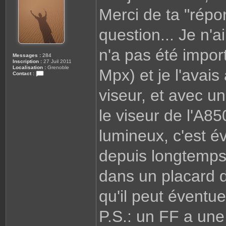
g
Merci de ta "rép
e
question... Je n'
n'a pas été impor
Messages :
284
Inscription :
27 Juil 2011
Localisation :
Grenoble
Mpx) et je l'avai
Contact :
C
o
viseur, et avec un
n
t
a
le viseur de l'A85
c
t
e
r
lumineux, c'est 
C
a
i
depuis longtemps
l
l
o
dans un placard de
u
x
3
8
qu'il peut éventue
P.S.: un FF a une