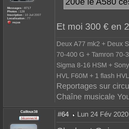
200e le A580 cest
Messages :
8717
Photos :
128
Inscription :
10 Juil 2007
Localisation :
77
reçus
Et moi 300 € en 
Deux A77 mk2 + Deux S
70-400 G + Tamron 70-3
Sigma 8-16 HSM + Sony 
HVL F60M + 1 flash HV
Reportages sur circu
Chaîne musicale Yo
Cailloux38
#64
Lun 24 Fév 2020
M
e
s
s