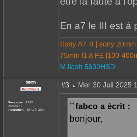
être la faute à l
En a7 le III est à p
Sony A7 III | sony 20mm
75mm f1.8 FE |100-400m
M flash 5600HSD
djfoxy
#3
Mer 30 Juil 2025 
M
e
s
s
Messages :
1292
fabco a écrit :
a
Photos :
2
g
Inscription :
30 Août 2014
e
bonjour,