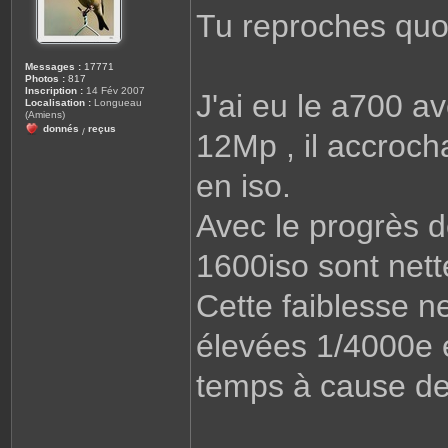
Tu reproches quoi 
Messages :
17771
Photos :
817
Inscription :
14 Fév 2007
J'ai eu le a700 a
Localisation :
Longueau
(Amiens)
donnés
reçus
/
12Mp , il accroch
en iso.
Avec le progrès d
1600iso sont net
Cette faiblesse n
élevées 1/4000e 
temps à cause de 