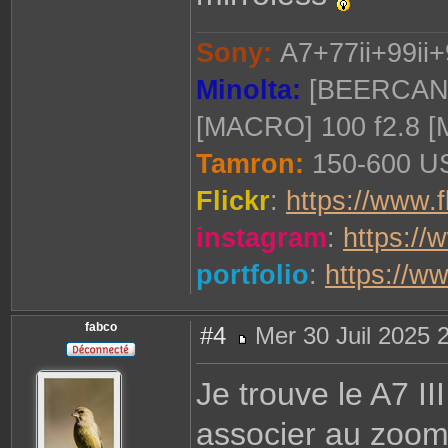
Sony:
A7+77ii+99ii+
Minolta:
[BEERCAN] 
[MACRO] 100 f2.8 
Tamron:
150-600 US
Flickr
:
https://www.f
instagram
:
https://
portfolio
:
https://w
fabco
#4
Mer 30 Juil 2025 
M
e
s
Je trouve le A7 II
s
a
g
associer au zoom
e