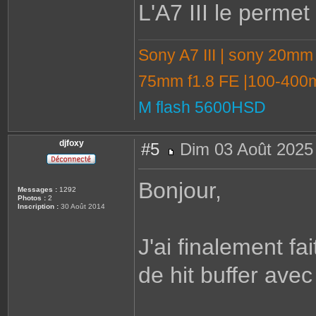
L'A7 III le perme
Sony A7 III | sony 20mm
75mm f1.8 FE |100-400m
M flash 5600HSD
djfoxy
#5
Dim 03 Août 2025
M
e
s
Bonjour,
s
Messages :
1292
a
Photos :
2
g
Inscription :
30 Août 2014
e
J'ai finalement fai
de hit buffer av