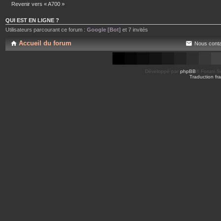
Revenir vers « A700 »
QUI EST EN LIGNE ?
Utilisateurs parcourant ce forum :
Google [Bot]
et 7 invités
Accueil du forum
Nous conta
Développé par
phpBB
® Forum So
Traduction fra