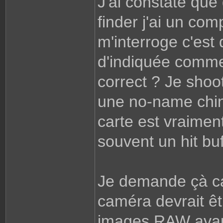
J'ai constaté que 
finder j'ai un com
m'interroge c'est 
d'indiquée comme 
correct ? Je shoo
une no-name chin
carte est vraiment 
souvent un hit buf
Je demande çà ca
caméra devrait ê
images RAW avant