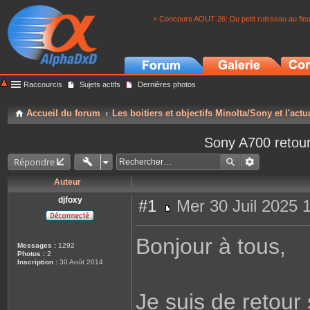
> Concours AOUT 26: Du petit ruisseau au fle
Raccourcis
Sujets actifs
Dernières photos
Accueil du forum
Les boitiers et objectifs Minolta/Sony et l'actu
Sony A700 retour
Répondre
Auteur
djfoxy
#1
Mer 30 Juil 2025 
M
e
s
Bonjour à tous,
s
Messages :
1292
a
Photos :
2
g
Inscription :
30 Août 2014
e
Je suis de retour