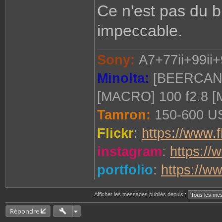
Ce n'est pas du bu
impeccable.
Sony:
A7+77ii+99ii+
Minolta:
[BEERCAN] 
[MACRO] 100 f2.8 
Tamron:
150-600 US
Flickr
:
https://www.f
instagram
:
https://
portfolio
:
https://w
Afficher les messages publiés depuis :
Répondre