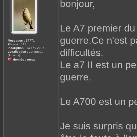
bonjour,
s
a
g
e
Le A7 premier du 
guerre.Ce n'est p
Messages :
17771
Photos :
817
Inscription :
14 Fév 2007
difficultés.
Localisation :
Longueau
(Amiens)
donnés
reçus
/
Le a7 II est un p
guerre.
Le A700 est un peu
Je suis surpris qu