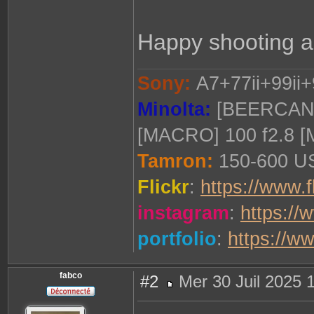
Happy shooting a
Sony:
A7+77ii+99ii+
Minolta:
[BEERCAN] 
[MACRO] 100 f2.8 
Tamron:
150-600 US
Flickr
:
https://www.f
instagram
:
https://
portfolio
:
https://w
fabco
#2
Mer 30 Juil 2025 
M
e
s