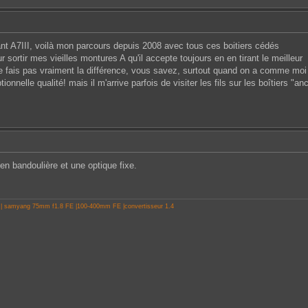
ant A7III, voilà mon parcours depuis 2008 avec tous ces boitiers cédés
ur sortir mes vieilles montures A qu'il accepte toujours en en tirant le meilleur
 fais pas vraiment la différence, vous savez, surtout quand on a comme moi 
onnelle qualité! mais il m'arrive parfois de visiter les fils sur les boîtiers "a
en bandoulière et une optique fixe.
 | samyang 75mm f1.8 FE |100-400mm FE |convertisseur 1.4