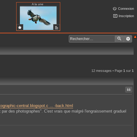
A la une
Connexion
Inscription
12 messages • Page
1
sur
1
Citer
tographic-central.blogspot.c ... -back.html
it par des photographes". C'est vrais que malgré l'engraissement graduel