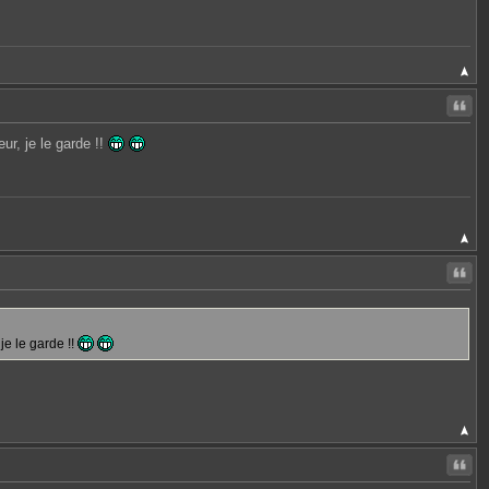
Citer
ur, je le garde !!
Citer
je le garde !!
Citer