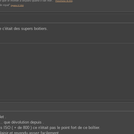
.
 que le monde a disparu quand il fait noir.."
PhotonHunter 06.2016
le royal"
Aguares 07.2010
e c'était des supers boitiers.
et .
.. que dévolution depuis .
ISO ( + de 800 ) ce n'était pas le point fort de ce boîtier.
laisir et revendu assez facilement.