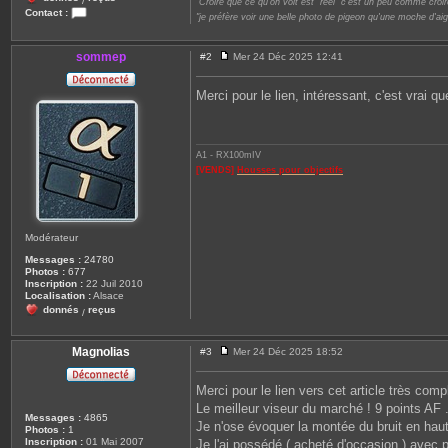
/
"Croire que ce qu'on voit est "réel" c'est un peu comme croire
Contact :
"je préfère voir une belle photo de pigeon qu'une moche d'aig
C
o
n
sommep
#2
Mer 24 Déc 2025 12:41
t
M
a
e
c
s
Merci pour le lien, intéressant, c'est vrai qu
t
s
e
a
r
g
L
e
i
A1 - RX100mIV
o
n
[VENDS]
Housses pour objectifs
e
l
Modérateur
Messages :
24780
Photos :
677
Inscription :
22 Juil 2010
Localisation :
Alsace
donnés
reçus
/
Magnolias
#3
Mer 24 Déc 2025 18:52
M
e
s
Merci pour le lien vers cet article très compl
s
Le meilleur viseur du marché ! 9 points AF .
a
Messages :
4865
g
Je n'ose évoquer la montée du bruit en hauts 
Photos :
1
e
Inscription :
01 Mai 2007
Je l'ai possédé ( acheté d'occasion ) avec p