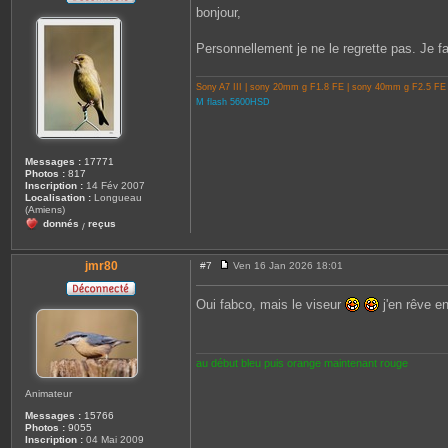
s
bonjour,
s
a
g
Personnellement je ne le regrette pas. Je fai
e
Sony A7 III | sony 20mm g F1.8 FE | sony 40mm g F2.5 FE
M flash 5600HSD
Messages :
17771
Photos :
817
Inscription :
14 Fév 2007
Localisation :
Longueau
(Amiens)
donnés
reçus
/
jmr80
#7
Ven 16 Jan 2026 18:01
M
e
s
Oui fabco, mais le viseur
j'en rêve e
s
a
g
e
au début bleu puis orange maintenant rouge
Animateur
Messages :
15766
Photos :
9055
Inscription :
04 Mai 2009