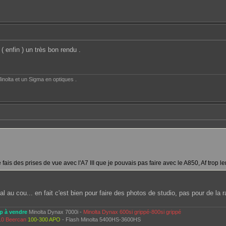
 ( enfin ) un très bon rendu .
inolta et un Sigma en optiques .
ais des prises de vue avec l'A7 III que je pouvais pas faire avec le A850, Af trop lent
al au cou... en fait c'est bien pour faire des photos de studio, pas pour de la 
p à vendre
Minolta Dynax 7000i -
Minolta Dynax 600si grippé-800si grippé
10 Beercan
100-300 APO
- Flash Minolta 5400HS-3600HS