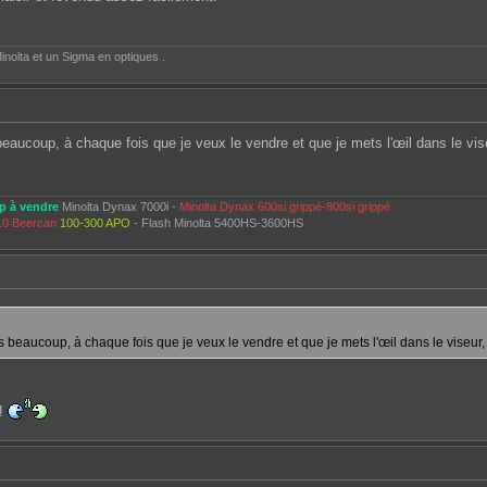
inolta et un Sigma en optiques .
beaucoup, à chaque fois que je veux le vendre et que je mets l'œil dans le vise
p à vendre
Minolta Dynax 7000i -
Minolta Dynax 600si grippé-800si grippé
10 Beercan
100-300 APO
- Flash Minolta 5400HS-3600HS
s beaucoup, à chaque fois que je veux le vendre et que je mets l'œil dans le viseur, 
 !