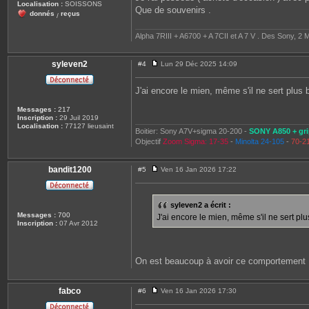
Localisation :
SOISSONS
Que de souvenirs .
donnés
reçus
/
Alpha 7RIII + A6700 + A 7CII et A 7 V . Des Sony, 2 M
syleven2
#4
Lun 29 Déc 2025 14:09
M
e
s
J'ai encore le mien, même s'il ne sert plus 
s
a
Messages :
217
g
Inscription :
29 Juil 2019
e
Localisation :
77127 lieusaint
Boitier: Sony A7V+sigma 20-200 -
SONY A850 + gri
Objectif
Zoom Sigma: 17-35
-
Minolta 24-105
-
70-2
bandit1200
#5
Ven 16 Jan 2026 17:22
M
e
s
s
syleven2 a écrit :
a
Messages :
700
J'ai encore le mien, même s'il ne sert plu
g
Inscription :
07 Avr 2012
e
On est beaucoup à avoir ce comportement
fabco
#6
Ven 16 Jan 2026 17:30
M
e