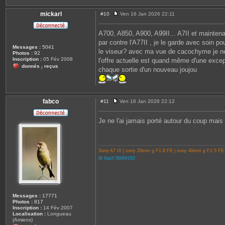
mickarl
#10
Ven 16 Jan 2026 22:11
M
e
s
A700, A850, A900, A99II... A7II et mainten
s
par contre l'A77II , je le garde avec soin po
a
Messages :
5041
g
le viseur? avec ma vue de cacochyme je ne
Photos :
92
e
Inscription :
05 Fév 2008
l'offre actuelle est quand même d'une excepti
donnés
reçus
/
chaque sortie d'un nouveau joujou
fabco
#11
Ven 16 Jan 2026 22:12
M
e
s
Je ne l'ai jamais porté autour du coup mais 
s
a
g
e
Sony A7 III | sony 20mm g F1.8 FE | sony 40mm g F2.5 FE
M flash 5600HSD
Messages :
17771
Photos :
817
Inscription :
14 Fév 2007
Localisation :
Longueau
(Amiens)