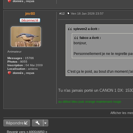
donnés
reçus
/
jmr80
#12
Ven 16 Jan 2026 23:57
M
e
s
s
syleven2 a écrit :
a
g
e
fabco a écrit :
bonjour,
Animateur
Personnellement je ne le regrette pas. 
Messages :
15766
Photos :
9055
Inscription :
04 Mai 2009
Localisation :
amiens
C'est ça le poid, au bout d'un moment j'ai
donnés
reçus
/
Tu n'as jamais porté un CANON 1 DX: 1530
au début bleu puis orange maintenant rouge
Afficher les me
Répondre
Revenir vers « A900/A850 »