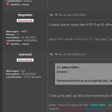
Localisation :
amiens
donnés
reçus
/
Magnolias
#8
Ven 16 Jan 2026 19:02
M
e
s
Il parait que le viseur des A7R V et A1 offre
s
a
Messages :
4865
g
Photos :
1
e
Inscription :
01 Mai 2007
Alpha 7RIII + A6700 + A 7CII et A 7 V . Des Sony, 2 M
Localisation :
SOISSONS
donnés
reçus
/
syleven2
#9
Ven 16 Jan 2026 21:47
M
e
s
s
fabco a écrit :
a
Messages :
217
bonjour,
g
Inscription :
29 Juil 2019
e
Localisation :
77127 lieusaint
Personnellement je ne le regrette pas. Je f
C'est ça le poid, au bout d'un moment j'ai m
Boitier: Sony A7V+sigma 20-200 -
SONY A850 + gri
Objectif
Zoom Sigma: 17-35
-
Minolta 24-105
-
70-2