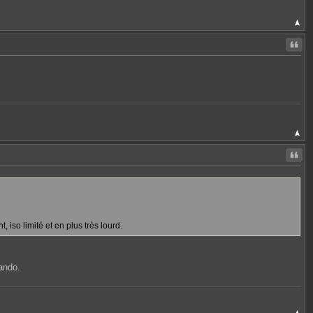
Citer
Citer
, iso limité et en plus très lourd.
rando.