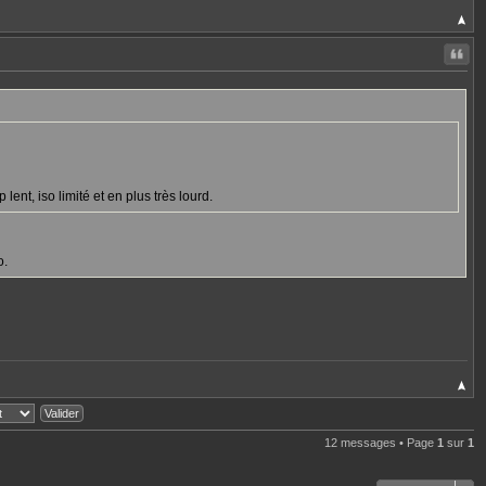
Citer
lent, iso limité et en plus très lourd.
o.
12 messages • Page
1
sur
1