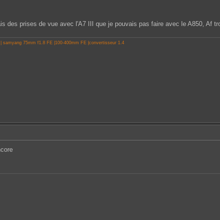
s des prises de vue avec l'A7 III que je pouvais pas faire avec le A850, Af trop
 | samyang 75mm f1.8 FE |100-400mm FE |convertisseur 1.4
ncore