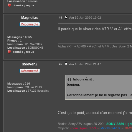
Localisation :
amiens
donnés
reçus
/
Magnolias
#8
Ven 16 Jan 2026 19:02
M
e
s
Il parait que le viseur des A7R V et A1 offre
s
a
Messages :
4865
g
Photos :
1
e
Inscription :
01 Mai 2007
Alpha 7RIII + A6700 + A 7CII et A 7 V . Des Sony, 2 M
Localisation :
SOISSONS
donnés
reçus
/
syleven2
#9
Ven 16 Jan 2026 21:47
M
e
s
s
fabco a écrit :
a
Messages :
216
bonjour,
g
Inscription :
29 Juil 2019
e
Localisation :
77127 lieusaint
Personnellement je ne le regrette pas. Je f
C'est ça le poid, au bout d'un moment j'ai m
Boitier: Sony A7V+sigma 20-200 -
SONY A850 + gri
Objectif
Zoom Sigma: 17-35
-
Minolta 24-105
-
70-2