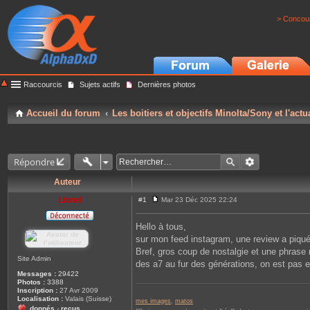
> Concour
Raccourcis
Sujets actifs
Dernières photos
Accueil du forum
Les boitiers et objectifs Minolta/Sony et l'actu
Répondre
Auteur
Lionel
#1
Mar 23 Déc 2025 22:24
M
e
s
Hello à tous,
s
sur mon feed instagram, une review a piqué
a
g
Bref, gros coup de nostalgie et une phrase 
e
Site Admin
des a7 au fur des générations, on est pas e
Messages :
29422
Photos :
3388
Inscription :
27 Avr 2009
Localisation :
Valais (Suisse)
mes images
,
matos
donnés
reçus