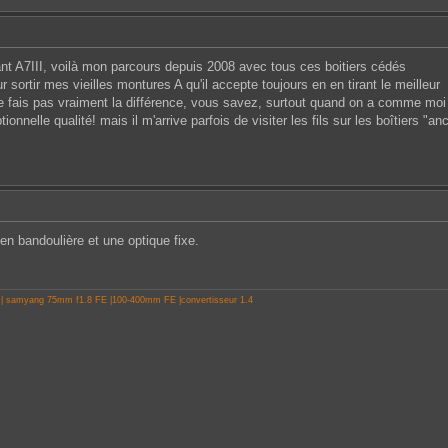
ant A7III, voilà mon parcours depuis 2008 avec tous ces boitiers cédés
ur sortir mes vieilles montures A qu'il accepte toujours en en tirant le meilleur
 fais pas vraiment la différence, vous savez, surtout quand on a comme moi 
onnelle qualité! mais il m'arrive parfois de visiter les fils sur les boîtiers "a
en bandoulière et une optique fixe.
 | samyang 75mm f1.8 FE |100-400mm FE |convertisseur 1.4