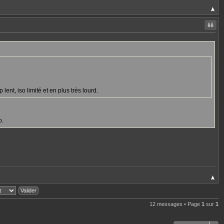
Citer
lent, iso limité et en plus très lourd.
o.
12 messages • Page
1
sur
1