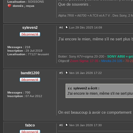
Localisation :
SOISSONS
Que de souvenirs .
donnés
reçus
/
Alpha 7RIII + A6700 + A 7CII et A 7 V . Des Sony, 2 M
syleven2
#4
Lun 29 Déc 2025 14:09
M
e
s
J'ai encore le mien, même s'il ne sert plus 
s
a
Messages :
216
g
Inscription :
29 Juil 2019
e
Localisation :
77127 lieusaint
Boitier: Sony A7V+sigma 20-200 -
SONY A850 + gri
Objectif
Zoom Sigma: 17-35
-
Minolta 24-105
-
70-2
bandit1200
#5
Ven 16 Jan 2026 17:22
M
e
s
s
syleven2 a écrit :
a
Messages :
700
J'ai encore le mien, même s'il ne sert plu
g
Inscription :
07 Avr 2012
e
On est beaucoup à avoir ce comportement
fabco
#6
Ven 16 Jan 2026 17:30
M
e