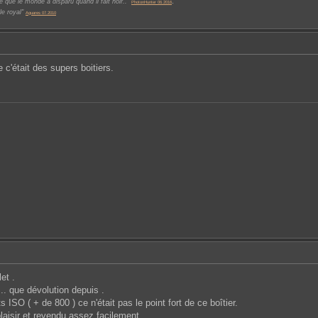
.
 que le monde a disparu quand il fait noir.."
PhotonHunter 06.2016
le royal"
Aguares 07.2010
e c'était des supers boitiers.
et .
.. que dévolution depuis .
ISO ( + de 800 ) ce n'était pas le point fort de ce boîtier.
laisir et revendu assez facilement.