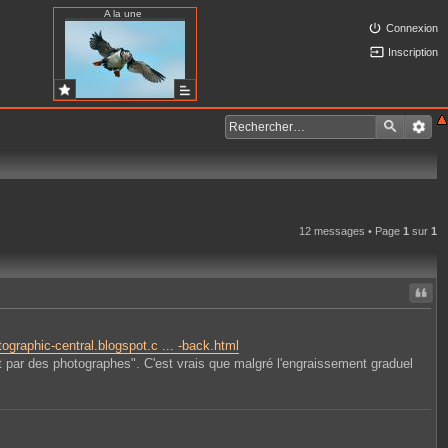
A la une
Connexion
Inscription
12 messages • Page
1
sur
1
Citer
tographic-central.blogspot.c ... -back.html
it par des photographes". C'est vrais que malgré l'engraissement graduel