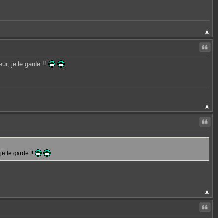
Citer
ur, je le garde !!
Citer
je le garde !!
Citer