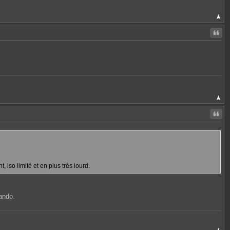
Citer
Citer
, iso limité et en plus très lourd.
rando.