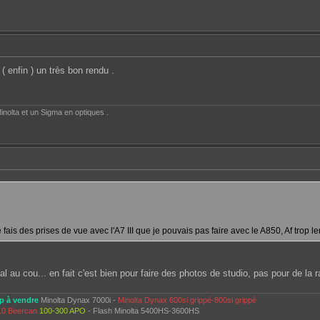
 ( enfin ) un très bon rendu .
inolta et un Sigma en optiques .
ais des prises de vue avec l'A7 III que je pouvais pas faire avec le A850, Af trop lent
al au cou... en fait c'est bien pour faire des photos de studio, pas pour de la 
p à vendre
Minolta Dynax 7000i -
Minolta Dynax 600si grippé-800si grippé
10 Beercan
100-300 APO
- Flash Minolta 5400HS-3600HS