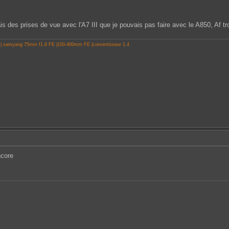
s des prises de vue avec l'A7 III que je pouvais pas faire avec le A850, Af trop
 | samyang 75mm f1.8 FE |100-400mm FE |convertisseur 1.4
ncore