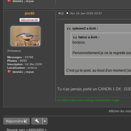
donnés
reçus
/
jmr80
#12
Ven 16 Jan 2026 23:57
M
e
s
s
syleven2 a écrit :
a
g
e
fabco a écrit :
bonjour,
Animateur
Personnellement je ne le regrette pas. 
Messages :
15766
Photos :
9055
Inscription :
04 Mai 2009
Localisation :
amiens
C'est ça le poid, au bout d'un moment j'ai
donnés
reçus
/
Tu n'as jamais porté un CANON 1 DX: 1530
au début bleu puis orange maintenant rouge
Afficher les me
Répondre
Revenir vers « A900/A850 »