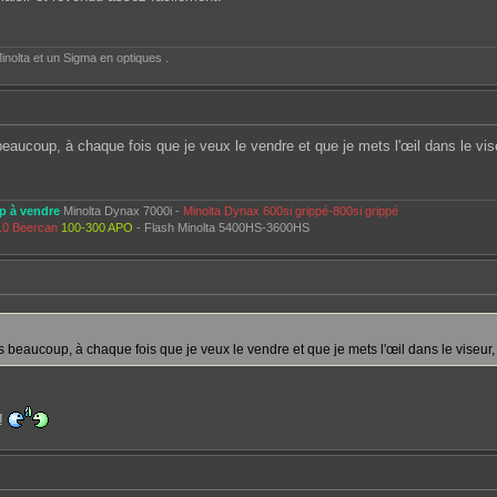
inolta et un Sigma en optiques .
beaucoup, à chaque fois que je veux le vendre et que je mets l'œil dans le vise
p à vendre
Minolta Dynax 7000i -
Minolta Dynax 600si grippé-800si grippé
10 Beercan
100-300 APO
- Flash Minolta 5400HS-3600HS
s beaucoup, à chaque fois que je veux le vendre et que je mets l'œil dans le viseur, 
 !