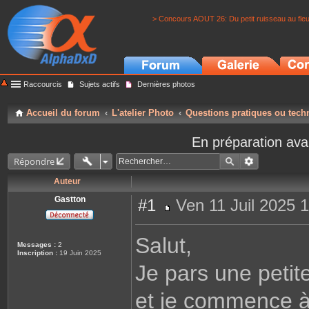
> Concours AOUT 26: Du petit ruisseau au fle
Raccourcis
Sujets actifs
Dernières photos
Accueil du forum
L'atelier Photo
Questions pratiques ou tech
En préparation ava
Répondre
Auteur
Gastton
#1
Ven 11 Juil 2025 
M
e
s
Salut,
s
Messages :
2
a
Inscription :
19 Juin 2025
g
Je pars une peti
e
et je commence à 