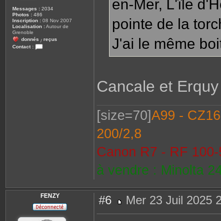
en-Mer, L'île d'
Messages :
2034
Photos :
486
pointe de la torc
Inscription :
08 Nov 2007
Localisation :
Autour de
Grenoble
J'ai le même boit
donnés
reçus
/
Contact :
C
o
n
t
a
Cancale et Erquy 
c
t
e
r
p
[size=70]
A99 - CZ16-
h
o
t
200/2,8
o
l
e
Canon R7 - RF 100-5
o
n
à vendre : Minolta 2
FENZY
#6
Mer 23 Juil 2025 
M
e
s