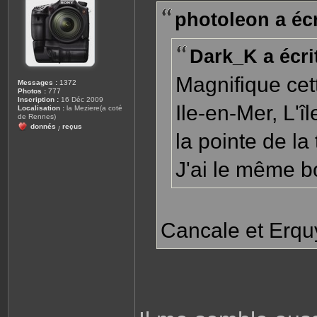
s
photoleon a écr
a
g
e
Dark_K a écrit
Magnifique cett
Messages :
1372
Photos :
777
Inscription :
16 Déc 2009
Ile-en-Mer, L'î
Localisation :
la Meziere(a coté
de Rennes)
donnés
reçus
/
la pointe de la 
J'ai le même boi
Cancale et Erqu