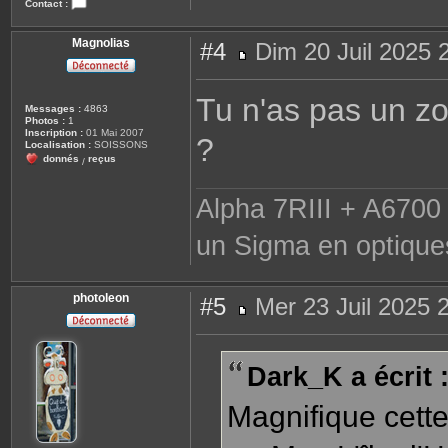
Contact :
C
o
n
Magnolias
#4
Dim 20 Juil 2025 
t
a
M
c
e
t
s
Tu n'as pas un zo
e
s
Messages :
4863
r
a
Photos :
1
R
g
Inscription :
01 Mai 2007
e
?
e
Localisation :
SOISSONS
n
donnés
reçus
a
/
t
o
Alpha 7RIII + A6700 
un Sigma en optique
photoleon
#5
Mer 23 Juil 2025 
M
e
s
s
Dark_K a écrit 
a
g
e
Magnifique cette 