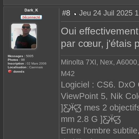
Dark_K
#8
Jeu 24 Juil 2025 
M
e
s
Oui effectivement
s
a
g
par cœur, j'étais
e
Messages :
5005
Minolta 7XI, Nex, A6000,
Photos :
98
Inscription :
02 Mars 2006
Localisation :
Caennais
M42
donnés
Logiciel : CS6. DxO
ViewPoint 5, Nik Col
]Ƹ̵̡Ӝ̵̨̄Ʒ mes 2 obje
mm 2.8 G ]Ƹ̵̡Ӝ̵̨̄Ʒ
Entre l'ombre subtile