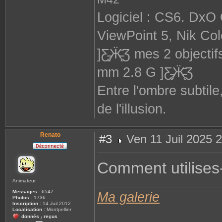
Logiciel : CS6. DxO
ViewPoint 5, Nik Col
]Ƹ̵̡Ӝ̵̨̄Ʒ mes 2 obje
mm 2.8 G ]Ƹ̵̡Ӝ̵̨̄Ʒ
Entre l'ombre subtile
de l'illusion.
Renato
#3
Ven 11 Juil 2025 
M
e
s
Comment utilises-
s
a
g
Animateur
e
Messages :
6547
Ma galerie
Photos :
1736
Inscription :
14 Juil 2012
Localisation :
Montpellier
donnés
reçus
/