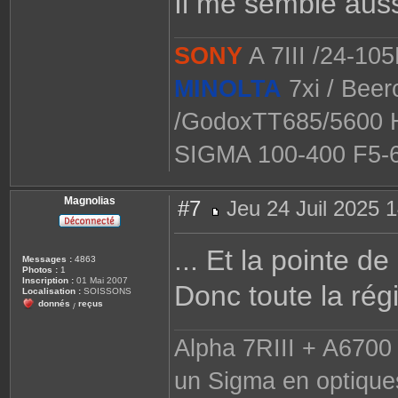
Il me semble aus
SONY
A 7III /24-10
MINOLTA
7xi / Beer
/GodoxTT685/5600 H
SIGMA 100-400 F5-
Magnolias
#7
Jeu 24 Juil 2025 
M
e
s
... Et la pointe d
s
Messages :
4863
a
Photos :
1
g
Inscription :
01 Mai 2007
Donc toute la régi
e
Localisation :
SOISSONS
donnés
reçus
/
Alpha 7RIII + A6700 
un Sigma en optique