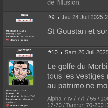
de l'illusion.
Hella
#9
Jeu 24 Juil 2025 
M
e
s
St Goustan et son j
s
Messages :
1381
a
Photos :
370
g
Inscription :
26 Juil 2024
e
donnés
reçus
/
jlonzeweb
#10
Sam 26 Juil 2025
M
e
s
Le golfe du Morbi
s
a
g
tous les vestiges
e
au patrimoine mon
Messages :
3958
Photos :
531
Inscription :
14 Nov 2008
Alpha 7 IV / 77ii / 55 / 
Localisation :
Meaux et
environs
17-70 / Tamron 70-200 f
donnés
reçus
/