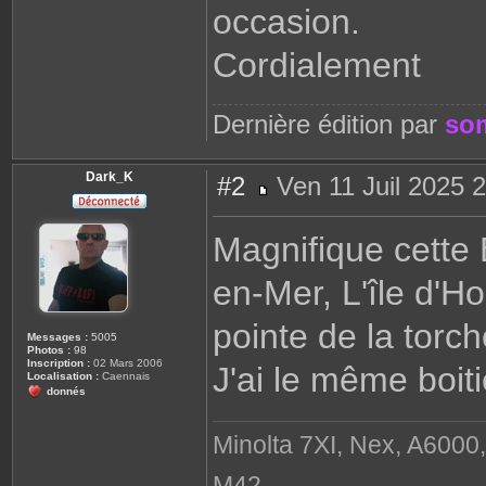
occasion.
Cordialement
Dernière édition par
so
Dark_K
#2
Ven 11 Juil 2025 
M
e
s
Magnifique cette B
s
a
g
en-Mer, L'île d'H
e
pointe de la torch
Messages :
5005
Photos :
98
Inscription :
02 Mars 2006
J'ai le même boiti
Localisation :
Caennais
donnés
Minolta 7XI, Nex, A6000,
M42