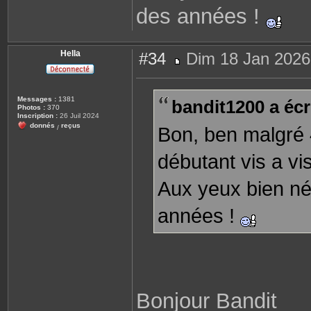
des années !
Hella
#34
Dim 18 Jan 2026
M
e
s
s
Messages :
1381
bandit1200 a écri
a
Photos :
370
g
Inscription :
26 Juil 2024
e
donnés
reçus
Bon, ben malgré 4
/
débutant vis a vi
Aux yeux bien nés
années !
Bonjour Bandit