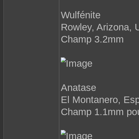
n
t
a
Wulfénite
c
t
e
r
Rowley, Arizona,
P
a
b
Champ 3.2mm
l
o
8
7
Anatase
El Montanero, Es
Champ 1.1mm pou