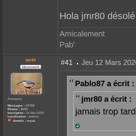
o
n
t
Hola jmr80 désolé
a
c
t
e
r
Amicalement
P
a
b
Pab'
l
o
8
7
jmr80
#41
Jeu 12 Mars 202
M
e
s
s
Pablo87 a écrit :
a
g
e
jmr80 a écrit :
Animateur
Messages :
15766
jamais trop tar
Photos :
9055
Inscription :
04 Mai 2009
Localisation :
amiens
donnés
reçus
/