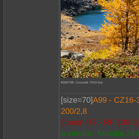
#389788: Consulté 7633 fois
[size=70]
A99 - CZ16-35
200/2,8
Canon R7 - RF 100-50
à vendre : Minolta 24