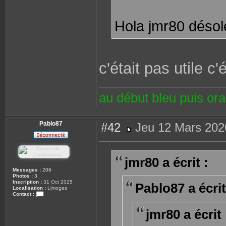
Hola jmr80 désol
c'était pas utile c
au début bleu puis or
Pablo87
#42
Jeu 12 Mars 202
M
e
s
s
jmr80 a écrit :
a
g
Messages :
206
e
Photos :
3
Inscription :
31 Oct 2025
Pablo87 a écrit
Localisation :
Limoges
Contact :
C
o
jmr80 a écrit 
n
t
a