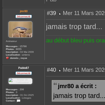
jmr80
#39
Mer 11 Mars 202
M
e
s
jamais trop tard..
s
a
g
e
au début bleu puis or
Animateur
Messages :
15766
Photos :
9055
Inscription :
04 Mai 2009
Localisation :
amiens
donnés
reçus
/
Pablo87
#40
Mer 11 Mars 202
M
e
s
s
jmr80 a écrit :
a
g
Messages :
206
e
Photos :
3
jamais trop tard.
Inscription :
31 Oct 2025
Localisation :
Limoges
Contact :
C