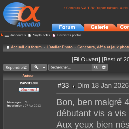
> Concours AOUT 26: Du petit ruisseau au fle
Raccourcis
Sujets actifs
Dernières photos
Accueil du forum
L'atelier Photo
Concours, défis et jeux phot
[Fil Ouvert] [Best of 
Répondre
Auteur
bandit1200
#33
Dim 18 Jan 2026
M
e
s
Bon, ben malgré 40
s
Messages :
700
a
Inscription :
07 Avr 2012
g
débutant vis a vis
e
Aux yeux bien nés,