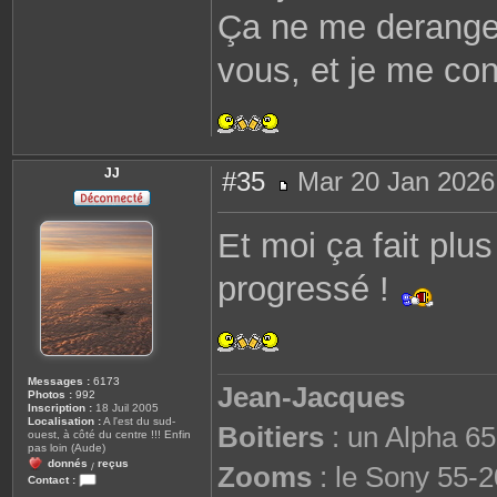
Ça ne me derange
vous, et je me cont
JJ
#35
Mar 20 Jan 2026
M
e
s
Et moi ça fait plu
s
a
g
progressé !
e
Messages :
6173
Jean-Jacques
Photos :
992
Inscription :
18 Juil 2005
Localisation :
A l'est du sud-
Boitiers
: un Alpha 65
ouest, à côté du centre !!! Enfin
pas loin (Aude)
donnés
reçus
Zooms
: le Sony 55-2
/
Contact :
C