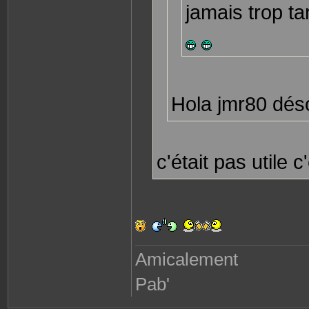
jamais trop ta
c
t
e
r
P
a
b
l
o
8
7
Hola jmr80 déso
c'était pas utile 
Amicalement
Pab'