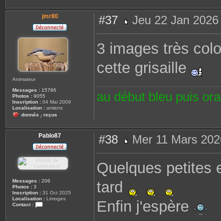
jmr80
#37
Jeu 22 Jan 2026
M
e
s
3 images très colo
s
a
g
cette grisaille
e
Animateur
Messages :
15766
au début bleu puis or
Photos :
9055
Inscription :
04 Mai 2009
Localisation :
amiens
donnés
reçus
/
Pablo87
#38
Mer 11 Mars 202
M
e
s
Quelques petites e
s
a
g
Messages :
206
tard
e
Photos :
3
Inscription :
31 Oct 2025
Localisation :
Limoges
Enfin j'espère
Contact :
C
o