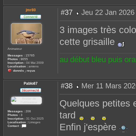
jmr80
#37
Jeu 22 Jan 2026
M
e
s
3 images très colo
s
a
g
cette grisaille
e
Animateur
Messages :
15765
au début bleu puis or
Photos :
9055
Inscription :
04 Mai 2009
Localisation :
amiens
donnés
reçus
/
Pablo87
#38
Mer 11 Mars 202
M
e
s
Quelques petites e
s
a
g
Messages :
206
tard
e
Photos :
3
Inscription :
31 Oct 2025
Localisation :
Limoges
Enfin j'espère
Contact :
C
o