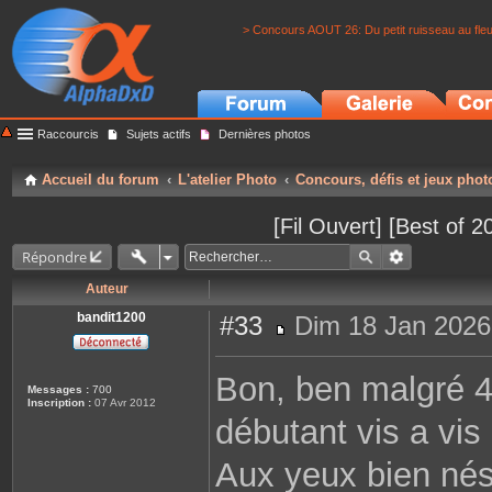
> Concours AOUT 26: Du petit ruisseau au fle
Raccourcis
Sujets actifs
Dernières photos
Accueil du forum
L'atelier Photo
Concours, défis et jeux phot
[Fil Ouvert] [Best of 
Répondre
Auteur
bandit1200
#33
Dim 18 Jan 2026
M
e
s
Bon, ben malgré 40
s
Messages :
700
a
Inscription :
07 Avr 2012
g
débutant vis a vis
e
Aux yeux bien nés,