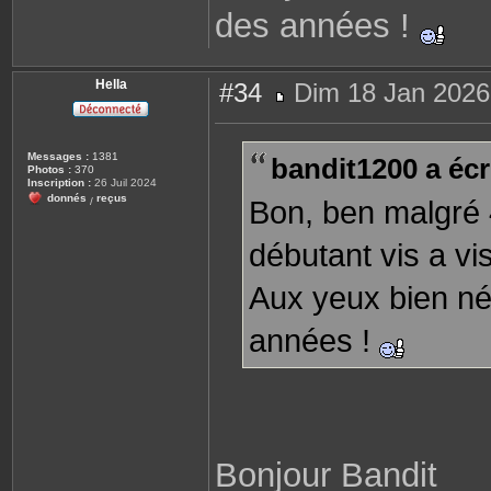
des années !
Hella
#34
Dim 18 Jan 2026
M
e
s
s
Messages :
1381
bandit1200 a écri
a
Photos :
370
g
Inscription :
26 Juil 2024
e
donnés
reçus
Bon, ben malgré 4
/
débutant vis a vi
Aux yeux bien nés
années !
Bonjour Bandit