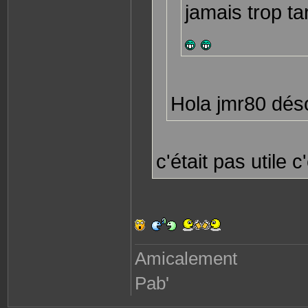
jamais trop ta
c
t
e
r
P
a
b
l
o
8
7
Hola jmr80 déso
c'était pas utile 
Amicalement
Pab'