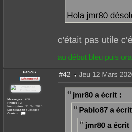
Hola jmr80 désol
c'était pas utile c
au début bleu puis or
Pablo87
#42
Jeu 12 Mars 202
M
e
s
s
jmr80 a écrit :
a
g
Messages :
206
e
Photos :
3
Inscription :
31 Oct 2025
Pablo87 a écrit
Localisation :
Limoges
Contact :
C
o
jmr80 a écrit 
n
t
a