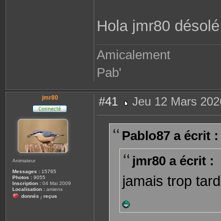
o
n
t
Hola jmr80 désolé
a
c
t
e
r
Amicalement
P
a
b
Pab'
l
o
8
7
jmr80
#41
Jeu 12 Mars 202
M
e
s
s
Pablo87 a écrit :
a
g
e
jmr80 a écrit :
Animateur
Messages :
15765
jamais trop tar
Photos :
9055
Inscription :
04 Mai 2009
Localisation :
amiens
donnés
reçus
/