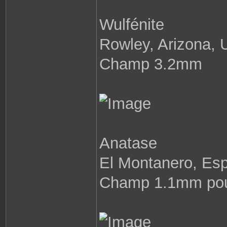
n
t
a
Wulfénite
c
t
e
r
Rowley, Arizona,
P
a
b
Champ 3.2mm
l
o
8
7
Anatase
El Montanero, Es
Champ 1.1mm pou