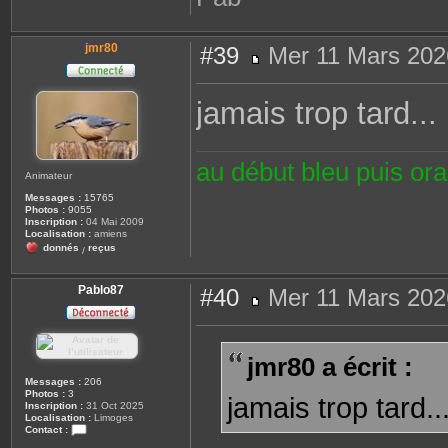
jmr80
#39
Mer 11 Mars 202
M
e
s
jamais trop tard..
s
a
g
e
au début bleu puis or
Animateur
Messages :
15765
Photos :
9055
Inscription :
04 Mai 2009
Localisation :
amiens
donnés
reçus
/
Pablo87
#40
Mer 11 Mars 202
M
e
s
s
jmr80 a écrit :
a
g
Messages :
206
e
Photos :
3
jamais trop tard.
Inscription :
31 Oct 2025
Localisation :
Limoges
Contact :
C