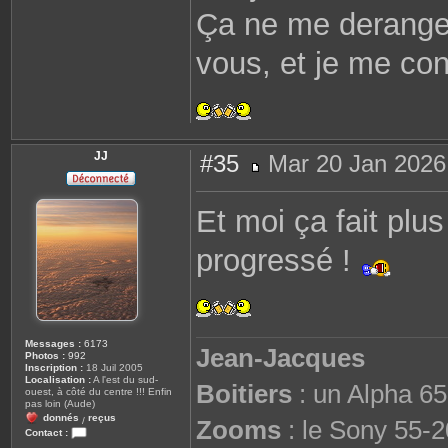
Ça ne me derange
vous, et je me cont
JJ
#35
Mar 20 Jan 2026
M
e
s
Et moi ça fait plu
s
a
g
progressé !
e
Messages :
6173
Jean-Jacques
Photos :
992
Inscription :
18 Juil 2005
Localisation :
A l'est du sud-
Boitiers
: un Alpha 65
ouest, à côté du centre !!! Enfin
pas loin (Aude)
donnés
reçus
Zooms
: le Sony 55-2
/
Contact :
C