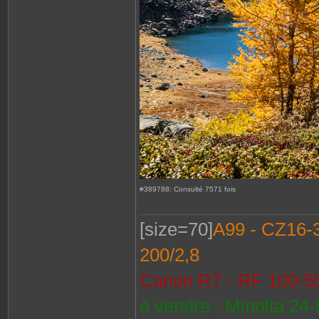
#389788: Consulté 7571 fois
[size=70]
A99 - CZ16-35
200/2,8
Canon R7 - RF 100-50
à vendre : Minolta 24