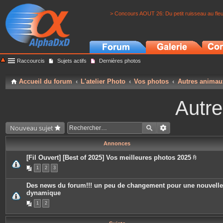
> Concours AOUT 26: Du petit ruisseau au fle
Raccourcis
Sujets actifs
Dernières photos
Accueil du forum
L'atelier Photo
Vos photos
Autres animau
Autr
Nouveau sujet
Annonces
[Fil Ouvert] [Best of 2025] Vos meilleures photos 2025
P
1
2
3
i
è
c
Des news du forum!!! un peu de changement pour une nouvelle
e
dynamique
s
j
1
2
o
i
n
t