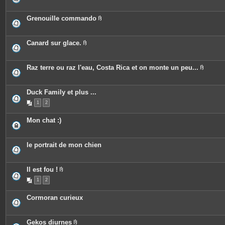
n
s
i
t
j
è
e
o
c
Grenouille commando
s
i
e
P
n
s
i
t
j
è
e
o
c
Canard sur glace.
s
i
e
P
n
s
i
t
j
è
e
o
c
Raz terre ou raz l'eau, Costa Rica et on monte un peu...
s
i
e
P
n
s
i
t
j
è
e
o
c
Duck Family et plus ...
s
i
e
n
1
2
s
t
j
e
o
Mon chat :)
s
i
n
t
e
le portrait de mon chien
s
Il est fou !
P
1
2
i
è
c
Cormoran curieux
e
s
j
o
Gekos diurnes
i