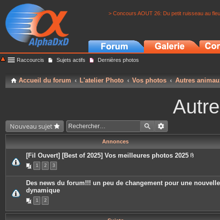
> Concours AOUT 26: Du petit ruisseau au fle
Raccourcis
Sujets actifs
Dernières photos
Accueil du forum
L'atelier Photo
Vos photos
Autres animau
Autr
Nouveau sujet
Annonces
[Fil Ouvert] [Best of 2025] Vos meilleures photos 2025
P
1
2
3
i
è
c
Des news du forum!!! un peu de changement pour une nouvelle
e
dynamique
s
j
1
2
o
i
n
t