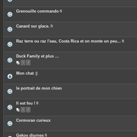
n
s
i
t
j
è
e
o
c
Grenouille commando
s
i
e
P
n
s
i
t
j
è
e
o
c
Canard sur glace.
s
i
e
P
n
s
i
t
j
è
e
o
c
Raz terre ou raz l'eau, Costa Rica et on monte un peu...
s
i
e
P
n
s
i
t
j
è
e
o
c
Duck Family et plus ...
s
i
e
n
1
2
s
t
j
e
o
Mon chat :)
s
i
n
t
e
le portrait de mon chien
s
Il est fou !
P
1
2
i
è
c
Cormoran curieux
e
s
j
o
Gekos diurnes
i