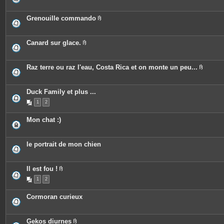
n
s
i
t
j
è
e
o
c
Grenouille commando
s
i
e
P
n
s
i
t
j
è
e
o
c
Canard sur glace.
s
i
e
P
n
s
i
t
j
è
e
o
c
Raz terre ou raz l'eau, Costa Rica et on monte un peu...
s
i
e
P
n
s
i
t
j
è
e
o
c
Duck Family et plus ...
s
i
e
n
1
2
s
t
j
e
o
Mon chat :)
s
i
n
t
e
le portrait de mon chien
s
Il est fou !
P
1
2
i
è
c
Cormoran curieux
e
s
j
o
Gekos diurnes
i