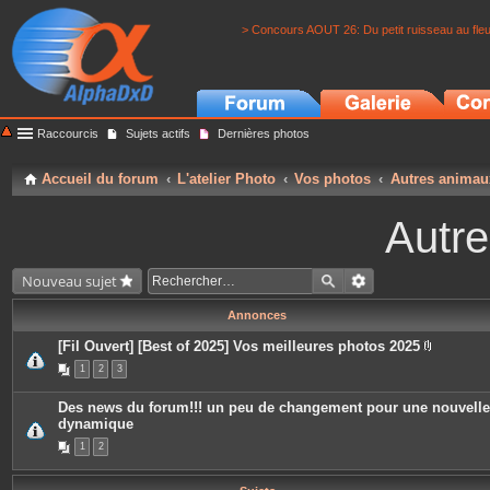
> Concours AOUT 26: Du petit ruisseau au fle
Raccourcis
Sujets actifs
Dernières photos
Accueil du forum
L'atelier Photo
Vos photos
Autres animau
Autr
Nouveau sujet
Annonces
[Fil Ouvert] [Best of 2025] Vos meilleures photos 2025
P
1
2
3
i
è
c
Des news du forum!!! un peu de changement pour une nouvelle
e
dynamique
s
j
1
2
o
i
n
t