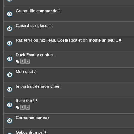
n
s
i
t
j
è
e
o
c
Grenouille commando
s
i
e
P
n
s
i
t
j
è
e
o
c
Canard sur glace.
s
i
e
P
n
s
i
t
j
è
e
o
c
Raz terre ou raz l'eau, Costa Rica et on monte un peu...
s
i
e
P
n
s
i
t
j
è
e
o
c
Duck Family et plus ...
s
i
e
n
1
2
s
t
j
e
o
Mon chat :)
s
i
n
t
e
le portrait de mon chien
s
Il est fou !
P
1
2
i
è
c
Cormoran curieux
e
s
j
o
Gekos diurnes
i