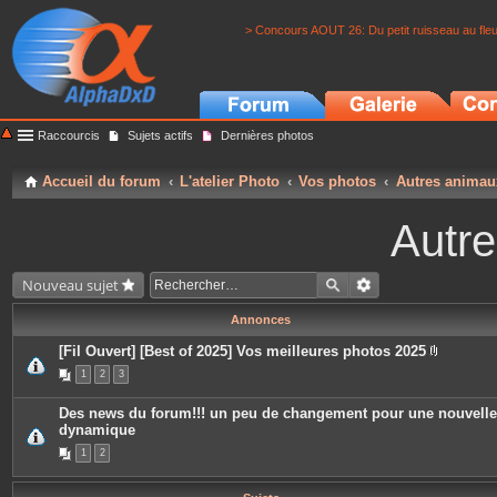
> Concours AOUT 26: Du petit ruisseau au fle
Raccourcis
Sujets actifs
Dernières photos
Accueil du forum
L'atelier Photo
Vos photos
Autres animau
Autr
Nouveau sujet
Annonces
[Fil Ouvert] [Best of 2025] Vos meilleures photos 2025
P
1
2
3
i
è
c
Des news du forum!!! un peu de changement pour une nouvelle
e
dynamique
s
j
1
2
o
i
n
t