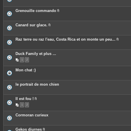
n
s
i
t
j
è
e
o
c
Grenouille commando
s
i
e
P
n
s
i
t
j
è
e
o
c
Canard sur glace.
s
i
e
P
n
s
i
t
j
è
e
o
c
Raz terre ou raz l'eau, Costa Rica et on monte un peu...
s
i
e
P
n
s
i
t
j
è
e
o
c
Duck Family et plus ...
s
i
e
n
1
2
s
t
j
e
o
Mon chat :)
s
i
n
t
e
le portrait de mon chien
s
Il est fou !
P
1
2
i
è
c
Cormoran curieux
e
s
j
o
Gekos diurnes
i