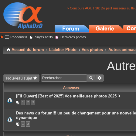
> Concours AOUT 26: Du petit ruisseau au fle
Raccourcis
Sujets actifs
Dernières photos
Accueil du forum
L'atelier Photo
Vos photos
Autres animau
Autr
Nouveau sujet
Annonces
[Fil Ouvert] [Best of 2025] Vos meilleures photos 2025
P
1
2
3
i
è
c
Des news du forum!!! un peu de changement pour une nouvelle
e
dynamique
s
j
1
2
o
i
n
t