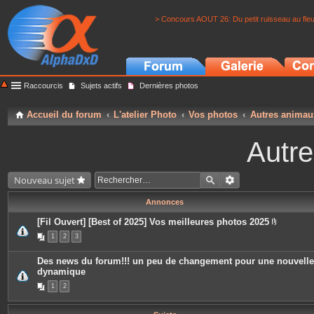
> Concours AOUT 26: Du petit ruisseau au fle
Raccourcis
Sujets actifs
Dernières photos
Accueil du forum
L'atelier Photo
Vos photos
Autres animau
Autr
Nouveau sujet
Annonces
[Fil Ouvert] [Best of 2025] Vos meilleures photos 2025
P
1
2
3
i
è
c
Des news du forum!!! un peu de changement pour une nouvelle
e
dynamique
s
j
1
2
o
i
n
t