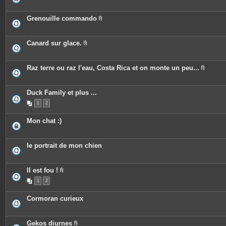
n
s
i
t
j
è
e
o
c
Grenouille commando
s
i
e
P
n
s
i
t
j
è
e
o
c
Canard sur glace.
s
i
e
P
n
s
i
t
j
è
e
o
c
Raz terre ou raz l'eau, Costa Rica et on monte un peu...
s
i
e
P
n
s
i
t
j
è
e
o
c
Duck Family et plus ...
s
i
e
n
1
2
s
t
j
e
o
Mon chat :)
s
i
n
t
e
le portrait de mon chien
s
Il est fou !
P
1
2
i
è
c
Cormoran curieux
e
s
j
o
Gekos diurnes
i