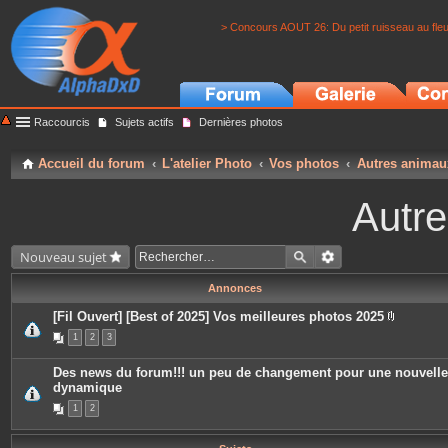
> Concours AOUT 26: Du petit ruisseau au fle
Raccourcis
Sujets actifs
Dernières photos
Accueil du forum
L'atelier Photo
Vos photos
Autres animau
Autr
Nouveau sujet
Annonces
[Fil Ouvert] [Best of 2025] Vos meilleures photos 2025
P
1
2
3
i
è
c
Des news du forum!!! un peu de changement pour une nouvelle
e
dynamique
s
j
1
2
o
i
n
t