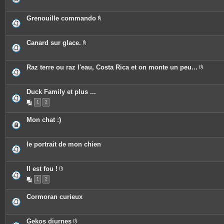
n
s
i
t
j
è
e
o
c
Grenouille commando
s
i
e
P
n
s
i
t
j
è
e
o
c
Canard sur glace.
s
i
e
P
n
s
i
t
j
è
e
o
c
Raz terre ou raz l'eau, Costa Rica et on monte un peu...
s
i
e
P
n
s
i
t
j
è
e
o
c
Duck Family et plus ...
s
i
e
n
1
2
s
t
j
e
o
Mon chat :)
s
i
n
t
e
le portrait de mon chien
s
Il est fou !
P
1
2
i
è
c
Cormoran curieux
e
s
j
o
Gekos diurnes
i