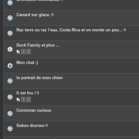
i
e
P
n
s
i
t
j
è
e
o
c
Canard sur glace.
s
i
e
P
n
s
i
t
j
è
e
o
c
Raz terre ou raz l'eau, Costa Rica et on monte un peu...
s
i
e
P
n
s
i
t
j
è
e
o
c
Duck Family et plus ...
s
i
e
n
1
2
s
t
j
e
o
Mon chat :)
s
i
n
t
e
le portrait de mon chien
s
Il est fou !
P
1
2
i
è
c
Cormoran curieux
e
s
j
o
Gekos diurnes
i
P
n
i
t
è
e