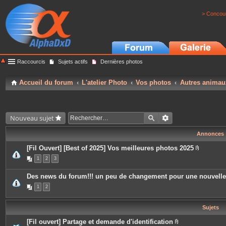
> Concour
Raccourcis
Sujets actifs
Dernières photos
Accueil du forum
L'atelier Photo
Vos photos
Autres animau
Nouveau sujet
Annonces
[Fil Ouvert] [Best of 2025] Vos meilleures photos 2025
P
1
2
3
i
è
c
Des news du forum!!! un peu de changement pour une nouvell
e
s
1
2
j
o
i
Sujets
n
t
e
[Fil ouvert] Partage et demande d'identification