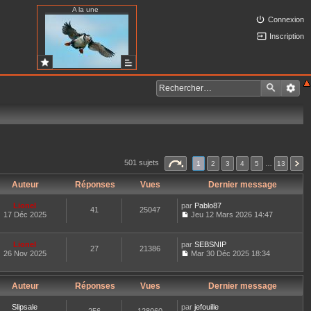
A la une
Connexion
Inscription
501 sujets
1
2
3
4
5
…
13
Auteur
Réponses
Vues
Dernier message
Lionel
par
Pablo87
41
25047
17 Déc 2025
Jeu 12 Mars 2026 14:47
C
o
n
Lionel
par
SEBSNIP
27
21386
s
26 Nov 2025
Mar 30 Déc 2025 18:34
u
C
l
o
t
n
e
Auteur
Réponses
Vues
Dernier message
s
r
u
l
l
Slipsale
par
jefouille