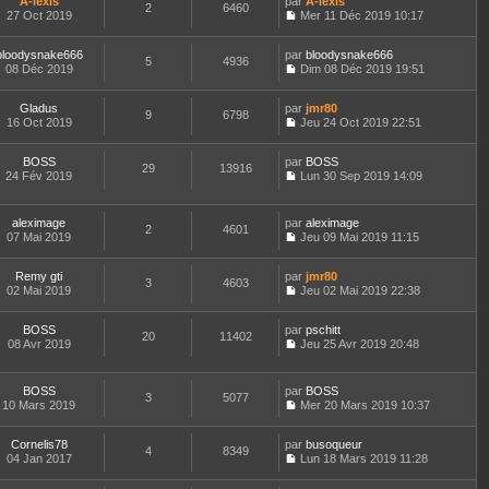
e
A-lexis
par
n
A-lexis
n
t
m
2
6460
a
d
27 Oct 2019
s
Mer 11 Déc 2019 10:17
i
e
e
g
C
e
u
e
r
s
e
o
r
l
r
l
s
bloodysnake666
par
n
bloodysnake666
n
t
m
5
4936
e
a
08 Déc 2019
s
Dim 08 Déc 2019 19:51
i
e
e
d
g
C
u
e
r
s
e
e
o
l
r
l
s
r
Gladus
par
n
jmr80
t
m
9
6798
e
a
n
16 Oct 2019
s
Jeu 24 Oct 2019 22:51
e
e
d
g
i
C
u
r
s
e
e
e
o
l
l
s
r
r
BOSS
par
n
BOSS
t
29
13916
e
a
n
m
24 Fév 2019
s
Lun 30 Sep 2019 14:09
e
d
g
i
C
e
u
r
e
e
e
o
s
l
l
r
r
n
s
t
e
aleximage
par
aleximage
n
m
2
4601
s
a
e
d
07 Mai 2019
Jeu 09 Mai 2019 11:15
i
e
u
g
r
C
e
e
s
l
e
l
o
r
r
s
t
e
Remy gti
par
n
jmr80
n
m
3
4603
a
e
d
02 Mai 2019
s
Jeu 02 Mai 2019 22:38
i
e
g
r
C
e
u
e
s
e
l
o
r
l
r
s
e
BOSS
par
n
pschitt
n
t
m
20
11402
a
d
08 Avr 2019
s
Jeu 25 Avr 2019 20:48
i
e
e
g
C
e
u
e
r
s
e
o
r
l
r
l
s
n
n
t
m
e
BOSS
par
BOSS
a
3
5077
s
i
e
e
d
10 Mars 2019
Mer 20 Mars 2019 10:37
g
u
e
r
C
s
e
e
l
r
l
o
s
r
t
m
e
Cornelis78
par
n
busoqueur
a
n
4
8349
e
e
d
04 Jan 2017
s
Lun 18 Mars 2019 11:28
g
i
r
C
s
e
u
e
e
l
o
s
r
l