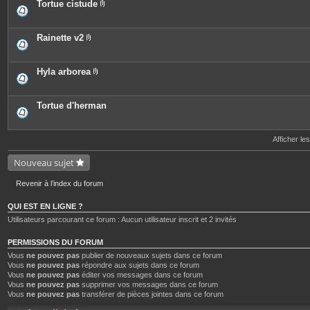
e
o
Tortue cistude
s
i
P
n
i
t
è
e
c
Rainette v2
s
e
P
s
i
j
è
o
c
Hyla arborea
i
e
P
n
s
i
t
j
è
e
o
c
Tortue d'herman
s
i
e
n
s
t
j
e
o
Afficher le
s
i
n
Nouveau sujet
t
e
s
Revenir à l’index du forum
QUI EST EN LIGNE ?
Utilisateurs parcourant ce forum : Aucun utilisateur inscrit et 2 invités
PERMISSIONS DU FORUM
Vous
ne pouvez pas
publier de nouveaux sujets dans ce forum
Vous
ne pouvez pas
répondre aux sujets dans ce forum
Vous
ne pouvez pas
éditer vos messages dans ce forum
Vous
ne pouvez pas
supprimer vos messages dans ce forum
Vous
ne pouvez pas
transférer de pièces jointes dans ce forum