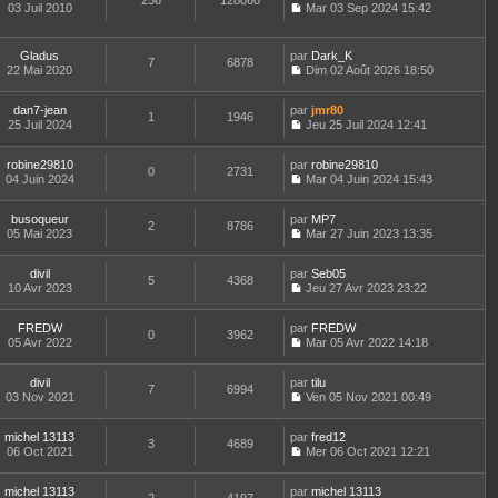
256
128060
e
t
03 Juil 2010
Mar 03 Sep 2024 15:42
d
C
e
e
o
r
r
n
l
Gladus
par
Dark_K
n
7
6878
s
e
22 Mai 2020
Dim 02 Août 2026 18:50
i
u
d
C
e
l
e
o
r
t
r
dan7-jean
par
n
jmr80
1
1946
m
e
n
25 Juil 2024
s
Jeu 25 Juil 2024 12:41
e
r
i
C
u
s
l
e
o
l
s
e
robine29810
par
r
n
robine29810
t
0
2731
a
d
04 Juin 2024
m
s
Mar 04 Juin 2024 15:43
e
g
C
e
e
u
r
e
o
r
s
l
l
busoqueur
par
n
MP7
n
s
t
2
8786
e
05 Mai 2023
s
Mar 27 Juin 2023 13:35
i
a
e
d
C
u
e
g
r
e
o
l
r
e
l
r
divil
par
n
Seb05
t
m
5
4368
e
n
10 Avr 2023
s
Jeu 27 Avr 2023 23:22
e
e
d
i
C
u
r
s
e
e
o
l
l
s
r
r
FREDW
par
n
FREDW
t
0
3962
e
a
n
m
05 Avr 2022
s
Mar 05 Avr 2022 14:18
e
d
g
i
C
e
u
r
e
e
e
o
s
l
l
r
r
divil
par
n
tilu
s
t
7
6994
e
n
m
03 Nov 2021
s
Ven 05 Nov 2021 00:49
a
e
d
i
C
e
u
g
r
e
e
o
s
l
e
l
r
r
michel 13113
par
n
fred12
s
t
3
4689
e
n
m
06 Oct 2021
s
Mer 06 Oct 2021 12:21
a
e
d
i
C
e
u
g
r
e
e
o
s
l
e
l
r
r
michel 13113
par
n
michel 13113
s
t