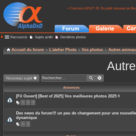
> Concours AOUT 26: Du petit ruisseau au fle
Raccourcis
Sujets actifs
Dernières photos
Accueil du forum
L'atelier Photo
Vos photos
Autres animau
Autr
Nouveau sujet
Annonces
[Fil Ouvert] [Best of 2025] Vos meilleures photos 2025
P
1
2
3
i
è
c
Des news du forum!!! un peu de changement pour une nouvelle
e
dynamique
s
j
1
2
o
i
n
t