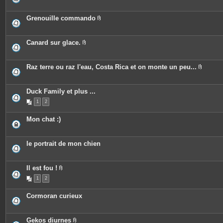
n
s
i
t
j
è
e
o
c
Grenouille commando
s
i
e
P
n
s
i
t
j
è
e
o
c
Canard sur glace.
s
i
e
P
n
s
i
t
j
è
e
o
c
Raz terre ou raz l'eau, Costa Rica et on monte un peu...
s
i
e
P
n
s
i
t
j
è
e
o
c
Duck Family et plus ...
s
i
e
n
1
2
s
t
j
e
o
Mon chat :)
s
i
n
t
e
le portrait de mon chien
s
Il est fou !
P
1
2
i
è
c
Cormoran curieux
e
s
j
o
Gekos diurnes
i