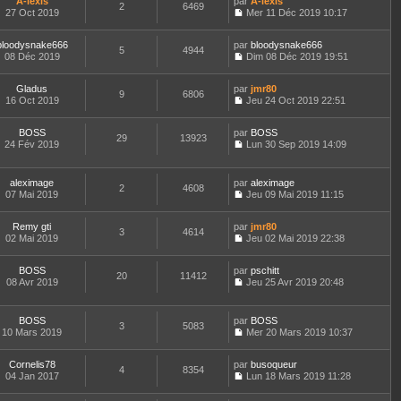
e
A-lexis
par
n
A-lexis
n
t
m
2
6469
a
d
27 Oct 2019
s
Mer 11 Déc 2019 10:17
i
e
e
g
C
e
u
e
r
s
e
o
r
l
r
l
s
bloodysnake666
par
n
bloodysnake666
n
t
m
5
4944
e
a
08 Déc 2019
s
Dim 08 Déc 2019 19:51
i
e
e
d
g
C
u
e
r
s
e
e
o
l
r
l
s
r
Gladus
par
n
jmr80
t
m
9
6806
e
a
n
16 Oct 2019
s
Jeu 24 Oct 2019 22:51
e
e
d
g
i
C
u
r
s
e
e
e
o
l
l
s
r
r
BOSS
par
n
BOSS
t
29
13923
e
a
n
m
24 Fév 2019
s
Lun 30 Sep 2019 14:09
e
d
g
i
C
e
u
r
e
e
e
o
s
l
l
r
r
n
s
t
e
aleximage
par
aleximage
n
m
2
4608
s
a
e
d
07 Mai 2019
Jeu 09 Mai 2019 11:15
i
e
u
g
r
C
e
e
s
l
e
l
o
r
r
s
t
e
Remy gti
par
n
jmr80
n
m
3
4614
a
e
d
02 Mai 2019
s
Jeu 02 Mai 2019 22:38
i
e
g
r
C
e
u
e
s
e
l
o
r
l
r
s
e
BOSS
par
n
pschitt
n
t
m
20
11412
a
d
08 Avr 2019
s
Jeu 25 Avr 2019 20:48
i
e
e
g
C
e
u
e
r
s
e
o
r
l
r
l
s
n
n
t
m
e
BOSS
par
BOSS
a
3
5083
s
i
e
e
d
10 Mars 2019
Mer 20 Mars 2019 10:37
g
u
e
r
C
s
e
e
l
r
l
o
s
r
t
m
e
Cornelis78
par
n
busoqueur
a
n
4
8354
e
e
d
04 Jan 2017
s
Lun 18 Mars 2019 11:28
g
i
r
C
s
e
u
e
e
l
o
s
r
l