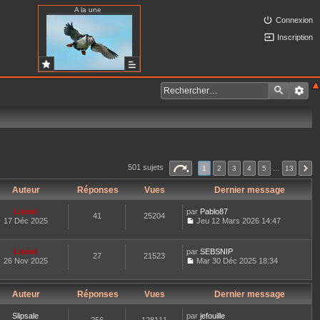
A la une
Connexion
Inscription
501 sujets
1
2
3
4
5
…
13
Auteur
Réponses
Vues
Dernier message
Lionel
par
Pablo87
41
25204
17 Déc 2025
Jeu 12 Mars 2026 14:47
C
o
n
Lionel
par
SEBSNIP
27
21523
s
26 Nov 2025
Mar 30 Déc 2025 18:34
u
C
l
o
t
n
e
Auteur
Réponses
Vues
Dernier message
s
r
u
l
l
Slipsale
par
jefouille