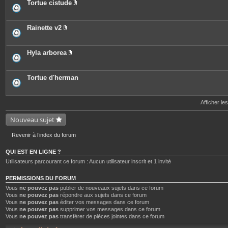
e
o
Tortue cistude
s
i
P
n
i
t
è
e
c
Rainette v2
s
e
P
s
i
j
è
o
c
Hyla arborea
i
e
P
n
s
i
t
j
è
e
o
c
Tortue d'herman
s
i
e
n
s
t
j
e
o
Afficher le
s
i
n
Nouveau sujet
t
e
s
Revenir à l’index du forum
QUI EST EN LIGNE ?
Utilisateurs parcourant ce forum : Aucun utilisateur inscrit et 1 invité
PERMISSIONS DU FORUM
Vous
ne pouvez pas
publier de nouveaux sujets dans ce forum
Vous
ne pouvez pas
répondre aux sujets dans ce forum
Vous
ne pouvez pas
éditer vos messages dans ce forum
Vous
ne pouvez pas
supprimer vos messages dans ce forum
Vous
ne pouvez pas
transférer de pièces jointes dans ce forum