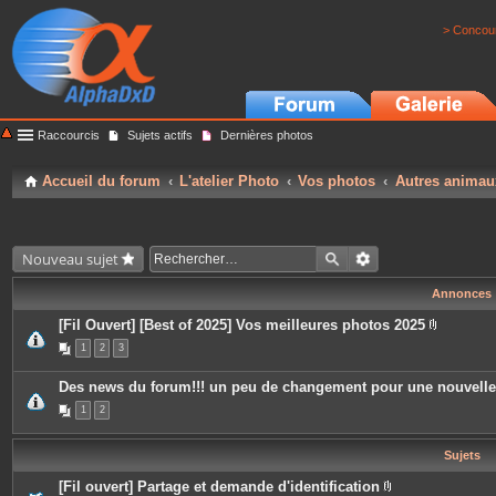
> Concour
Raccourcis
Sujets actifs
Dernières photos
Accueil du forum
L'atelier Photo
Vos photos
Autres animau
Nouveau sujet
Annonces
[Fil Ouvert] [Best of 2025] Vos meilleures photos 2025
P
1
2
3
i
è
c
Des news du forum!!! un peu de changement pour une nouvell
e
s
1
2
j
o
i
Sujets
n
t
e
[Fil ouvert] Partage et demande d'identification