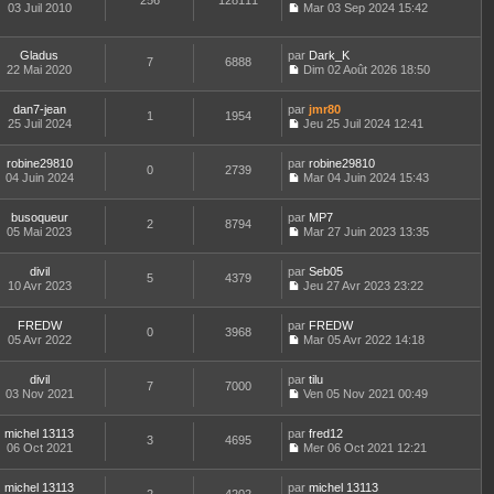
256
128111
e
t
03 Juil 2010
Mar 03 Sep 2024 15:42
d
C
e
e
o
r
r
n
l
Gladus
par
Dark_K
n
7
6888
s
e
22 Mai 2020
Dim 02 Août 2026 18:50
i
u
d
C
e
l
e
o
r
t
r
dan7-jean
par
n
jmr80
1
1954
m
e
n
25 Juil 2024
s
Jeu 25 Juil 2024 12:41
e
r
i
C
u
s
l
e
o
l
s
e
robine29810
par
r
n
robine29810
t
0
2739
a
d
04 Juin 2024
m
s
Mar 04 Juin 2024 15:43
e
g
C
e
e
u
r
e
o
r
s
l
l
busoqueur
par
n
MP7
n
s
t
2
8794
e
05 Mai 2023
s
Mar 27 Juin 2023 13:35
i
a
e
d
C
u
e
g
r
e
o
l
r
e
l
r
divil
par
n
Seb05
t
m
5
4379
e
n
10 Avr 2023
s
Jeu 27 Avr 2023 23:22
e
e
d
i
C
u
r
s
e
e
o
l
l
s
r
r
FREDW
par
n
FREDW
t
0
3968
e
a
n
m
05 Avr 2022
s
Mar 05 Avr 2022 14:18
e
d
g
i
C
e
u
r
e
e
e
o
s
l
l
r
r
divil
par
n
tilu
s
t
7
7000
e
n
m
03 Nov 2021
s
Ven 05 Nov 2021 00:49
a
e
d
i
C
e
u
g
r
e
e
o
s
l
e
l
r
r
michel 13113
par
n
fred12
s
t
3
4695
e
n
m
06 Oct 2021
s
Mer 06 Oct 2021 12:21
a
e
d
i
C
e
u
g
r
e
e
o
s
l
e
l
r
r
michel 13113
par
n
michel 13113
s
t