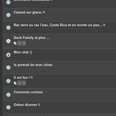
i
e
P
n
s
i
t
j
è
e
o
c
Canard sur glace.
s
i
e
P
n
s
i
t
j
è
e
o
c
Raz terre ou raz l'eau, Costa Rica et on monte un peu...
s
i
e
P
n
s
i
t
j
è
e
o
c
Duck Family et plus ...
s
i
e
n
1
2
s
t
j
e
o
Mon chat :)
s
i
n
t
e
le portrait de mon chien
s
Il est fou !
P
1
2
i
è
c
Cormoran curieux
e
s
j
o
Gekos diurnes
i
P
n
i
t
è
e