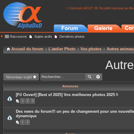
> Concours AOUT 26: Du petit ruisseau au fle
Raccourcis
Sujets actifs
Dernières photos
Accueil du forum
L'atelier Photo
Vos photos
Autres animau
Autr
Nouveau sujet
Annonces
[Fil Ouvert] [Best of 2025] Vos meilleures photos 2025
P
1
2
3
i
è
c
Des news du forum!!! un peu de changement pour une nouvelle
e
dynamique
s
j
1
2
o
i
n
t