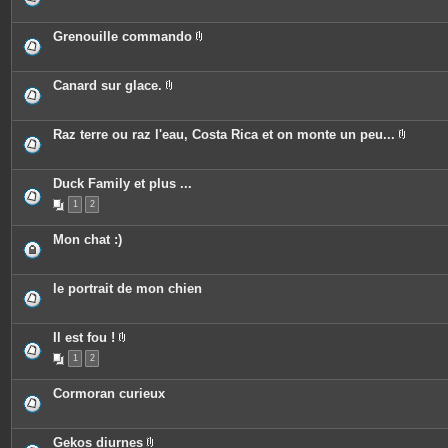
n
s
i
t
j
è
e
o
c
Grenouille commando
s
i
e
P
n
s
i
t
j
è
e
o
c
Canard sur glace.
s
i
e
P
n
s
i
t
j
è
e
o
c
Raz terre ou raz l'eau, Costa Rica et on monte un peu...
s
i
e
P
n
s
i
t
j
è
e
o
c
Duck Family et plus ...
s
i
e
n
1
2
s
t
j
e
o
Mon chat :)
s
i
n
t
e
le portrait de mon chien
s
Il est fou !
P
1
2
i
è
c
Cormoran curieux
e
s
j
o
Gekos diurnes
i