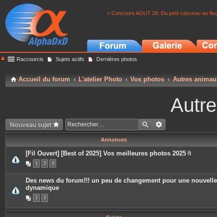
> Concours AOUT 26: Du petit ruisseau au fle
Raccourcis
Sujets actifs
Dernières photos
Accueil du forum
L'atelier Photo
Vos photos
Autres animau
Autr
Nouveau sujet
Annonces
[Fil Ouvert] [Best of 2025] Vos meilleures photos 2025
P
1
2
3
i
è
c
Des news du forum!!! un peu de changement pour une nouvelle
e
dynamique
s
j
1
2
o
i
n
t