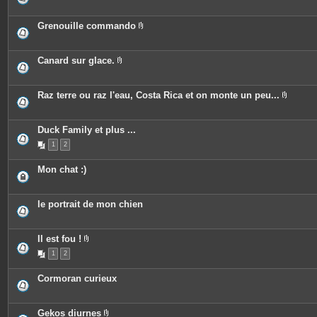
n
s
i
t
j
è
e
o
c
Grenouille commando
s
i
e
P
n
s
i
t
j
è
e
o
c
Canard sur glace.
s
i
e
P
n
s
i
t
j
è
e
o
c
Raz terre ou raz l'eau, Costa Rica et on monte un peu...
s
i
e
P
n
s
i
t
j
è
e
o
c
Duck Family et plus ...
s
i
e
n
1
2
s
t
j
e
o
Mon chat :)
s
i
n
t
e
le portrait de mon chien
s
Il est fou !
P
1
2
i
è
c
Cormoran curieux
e
s
j
o
Gekos diurnes
i