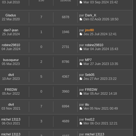
256
128052
e
t
03 Juil 2010
Mar 03 Sep 2024 15:42
d
C
e
e
o
r
r
n
l
Gladus
par
Dark_K
n
7
6878
s
e
22 Mai 2020
Dim 02 Août 2026 18:50
i
u
d
C
e
l
e
o
r
t
r
dan7-jean
par
n
jmr80
1
1946
m
e
n
25 Juil 2024
s
Jeu 25 Juil 2024 12:41
e
r
i
C
u
s
l
e
o
l
s
e
robine29810
par
r
n
robine29810
t
0
2731
a
d
04 Juin 2024
m
s
Mar 04 Juin 2024 15:43
e
g
C
e
e
u
r
e
o
r
s
l
l
busoqueur
par
n
MP7
n
s
t
2
8786
e
05 Mai 2023
s
Mar 27 Juin 2023 13:35
i
a
e
d
C
u
e
g
r
e
o
l
r
e
l
r
divil
par
n
Seb05
t
m
5
4367
e
n
10 Avr 2023
s
Jeu 27 Avr 2023 23:22
e
e
d
i
C
u
r
s
e
e
o
l
l
s
r
r
FREDW
par
n
FREDW
t
0
3960
e
a
n
m
05 Avr 2022
s
Mar 05 Avr 2022 14:18
e
d
g
i
C
e
u
r
e
e
e
o
s
l
l
r
r
divil
par
n
tilu
s
t
7
6994
e
n
m
03 Nov 2021
s
Ven 05 Nov 2021 00:49
a
e
d
i
C
e
u
g
r
e
e
o
s
l
e
l
r
r
michel 13113
par
n
fred12
s
t
3
4689
e
n
m
06 Oct 2021
s
Mer 06 Oct 2021 12:21
a
e
d
i
C
e
u
g
r
e
e
o
s
l
e
l
r
r
michel 13113
par
n
michel 13113
s
t