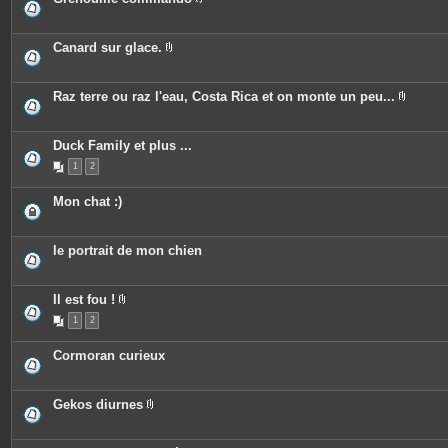
i
e
P
n
s
i
t
j
è
e
o
c
Canard sur glace.
s
i
e
P
n
s
i
t
j
è
e
o
c
Raz terre ou raz l'eau, Costa Rica et on monte un peu...
s
i
e
P
n
s
i
t
j
è
e
o
c
Duck Family et plus ...
s
i
e
n
1
2
s
t
j
e
o
Mon chat :)
s
i
n
t
e
le portrait de mon chien
s
Il est fou !
P
1
2
i
è
c
Cormoran curieux
e
s
j
o
Gekos diurnes
i
P
n
i
t
è
e