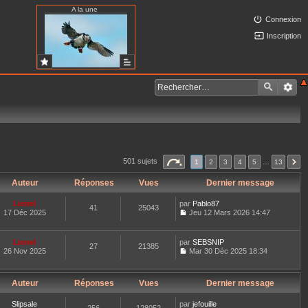
A la une
Connexion
Inscription
501 sujets
1
2
3
4
5
…
13
Auteur
Réponses
Vues
Dernier message
Lionel
par
Pablo87
41
25043
17 Déc 2025
Jeu 12 Mars 2026 14:47
C
o
n
Lionel
par
SEBSNIP
27
21385
s
26 Nov 2025
Mar 30 Déc 2025 18:34
u
C
l
o
t
n
e
Auteur
Réponses
Vues
Dernier message
s
r
u
l
l
Slipsale
par
jefouille