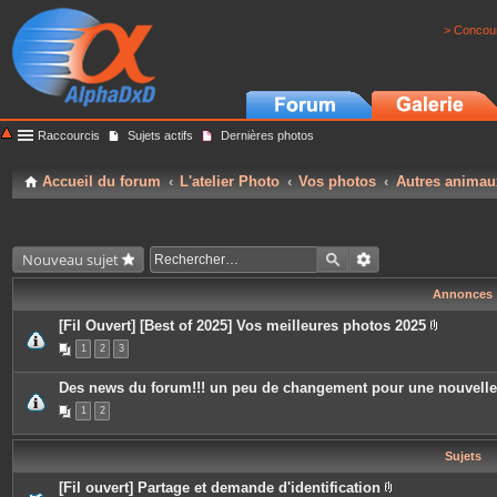
> Concour
Raccourcis
Sujets actifs
Dernières photos
Accueil du forum
L'atelier Photo
Vos photos
Autres animau
Nouveau sujet
Annonces
[Fil Ouvert] [Best of 2025] Vos meilleures photos 2025
P
1
2
3
i
è
c
Des news du forum!!! un peu de changement pour une nouvell
e
s
1
2
j
o
i
Sujets
n
t
e
[Fil ouvert] Partage et demande d'identification