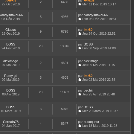
e
A-lexis
par
n
A-lexis
n
t
m
2
6460
a
d
27 Oct 2019
s
Mer 11 Déc 2019 10:17
i
e
e
g
C
e
u
e
r
s
e
o
r
l
r
l
s
bloodysnake666
par
n
bloodysnake666
n
t
m
5
4936
e
a
08 Déc 2019
s
Dim 08 Déc 2019 19:51
i
e
e
d
g
C
u
e
r
s
e
e
o
l
r
l
s
r
Gladus
par
n
jmr80
t
m
9
6798
e
a
n
16 Oct 2019
s
Jeu 24 Oct 2019 22:51
e
e
d
g
i
C
u
r
s
e
e
e
o
l
l
s
r
r
BOSS
par
n
BOSS
t
29
13916
e
a
n
m
24 Fév 2019
s
Lun 30 Sep 2019 14:09
e
d
g
i
C
e
u
r
e
e
e
o
s
l
l
r
r
n
s
t
e
aleximage
par
aleximage
n
m
2
4601
s
a
e
d
07 Mai 2019
Jeu 09 Mai 2019 11:15
i
e
u
g
r
C
e
e
s
l
e
l
o
r
r
s
t
e
Remy gti
par
n
jmr80
n
m
3
4603
a
e
d
02 Mai 2019
s
Jeu 02 Mai 2019 22:38
i
e
g
r
C
e
u
e
s
e
l
o
r
l
r
s
e
BOSS
par
n
pschitt
n
t
m
20
11402
a
d
08 Avr 2019
s
Jeu 25 Avr 2019 20:48
i
e
e
g
C
e
u
e
r
s
e
o
r
l
r
l
s
n
n
t
m
e
BOSS
par
BOSS
a
3
5076
s
i
e
e
d
10 Mars 2019
Mer 20 Mars 2019 10:37
g
u
e
r
C
s
e
e
l
r
l
o
s
r
t
m
e
Cornelis78
par
n
busoqueur
a
n
4
8347
e
e
d
04 Jan 2017
s
Lun 18 Mars 2019 11:28
g
i
r
C
s
e
u
e
e
l
o
s
r
l