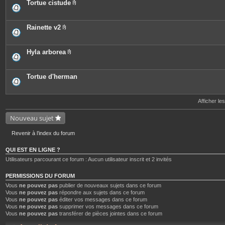
e
o
Tortue cistude
s
i
P
n
i
t
è
e
c
Rainette v2
s
e
P
s
i
j
è
o
c
Hyla arborea
i
e
P
n
s
i
t
j
è
e
o
c
Tortue d'herman
s
i
e
n
s
t
j
e
o
Afficher le
s
i
n
Nouveau sujet
t
e
s
Revenir à l’index du forum
QUI EST EN LIGNE ?
Utilisateurs parcourant ce forum : Aucun utilisateur inscrit et 2 invités
PERMISSIONS DU FORUM
Vous
ne pouvez pas
publier de nouveaux sujets dans ce forum
Vous
ne pouvez pas
répondre aux sujets dans ce forum
Vous
ne pouvez pas
éditer vos messages dans ce forum
Vous
ne pouvez pas
supprimer vos messages dans ce forum
Vous
ne pouvez pas
transférer de pièces jointes dans ce forum