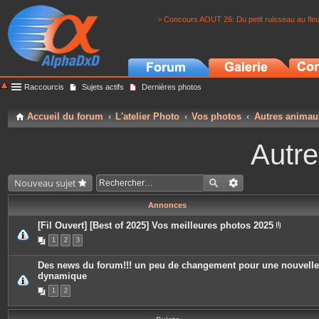
> Concours AOUT 26: Du petit ruisseau au fle
Raccourcis
Sujets actifs
Dernières photos
Accueil du forum
L'atelier Photo
Vos photos
Autres animau
Autr
Nouveau sujet
Annonces
[Fil Ouvert] [Best of 2025] Vos meilleures photos 2025
P
1
2
3
i
è
c
Des news du forum!!! un peu de changement pour une nouvelle
e
dynamique
s
j
1
2
o
i
n
t