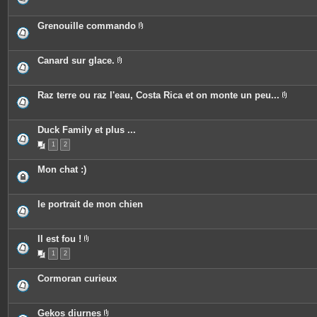
n
s
i
t
j
è
e
o
c
Grenouille commando
s
i
e
P
n
s
i
t
j
è
e
o
c
Canard sur glace.
s
i
e
P
n
s
i
t
j
è
e
o
c
Raz terre ou raz l'eau, Costa Rica et on monte un peu...
s
i
e
P
n
s
i
t
j
è
e
o
c
Duck Family et plus ...
s
i
e
n
1
2
s
t
j
e
o
Mon chat :)
s
i
n
t
e
le portrait de mon chien
s
Il est fou !
P
1
2
i
è
c
Cormoran curieux
e
s
j
o
Gekos diurnes
i