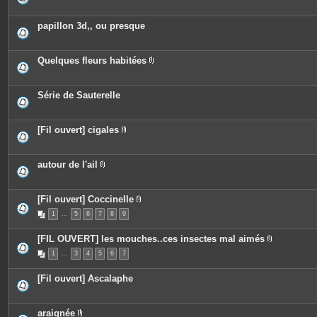
s
j
o
papillon 3d,, ou presque
i
n
t
e
Quelques fleurs habitées
s
P
i
è
c
Série de Sauterelle
e
s
j
o
[Fil ouvert] cigales
i
P
n
i
t
è
e
c
autour de l'ail
s
e
P
s
i
j
è
o
c
[Fil ouvert] Coccinelle
i
e
P
n
1
…
5
6
7
s
8
9
i
t
j
è
e
o
c
[FIL OUVERT] les mouches..ces insectes mal aimés
s
i
e
P
n
s
1
…
3
4
5
6
7
i
t
j
è
e
o
c
s
i
[Fil ouvert] Ascalaphe
e
n
s
t
j
e
o
s
araignée
i