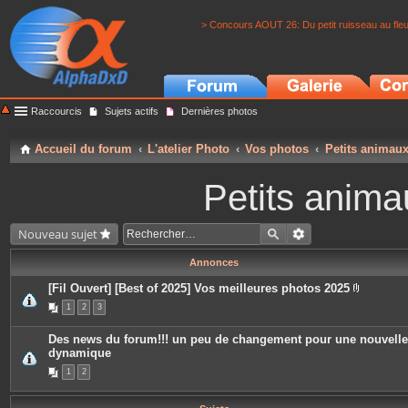
> Concours AOUT 26: Du petit ruisseau au fle
Raccourcis
Sujets actifs
Dernières photos
Accueil du forum
L'atelier Photo
Vos photos
Petits animau
Petits anima
Nouveau sujet
Annonces
[Fil Ouvert] [Best of 2025] Vos meilleures photos 2025
P
1
2
3
i
è
c
Des news du forum!!! un peu de changement pour une nouvelle
e
dynamique
s
j
1
2
o
i
n
t