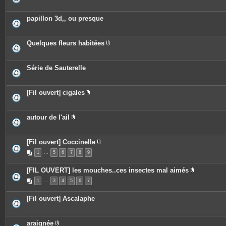
s
j
o
papillon 3d,, ou presque
i
n
t
e
Quelques fleurs habitées
s
P
i
è
c
Série de Sauterelle
e
s
j
o
[Fil ouvert] cigales
i
P
n
i
t
è
e
c
autour de l'ail
s
e
P
s
i
j
è
o
c
[Fil ouvert] Coccinelle
i
e
P
n
1
…
5
6
7
s
8
9
i
t
j
è
e
o
c
[FIL OUVERT] les mouches..ces insectes mal aimés
s
i
e
P
n
s
1
…
3
4
5
6
7
i
t
j
è
e
o
c
s
i
[Fil ouvert] Ascalaphe
e
n
s
t
j
e
o
s
araignée
i