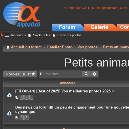
> Concours AOUT 26: Du petit ruisseau au fle
Raccourcis
Sujets actifs
Dernières photos
Accueil du forum
L'atelier Photo
Vos photos
Petits animau
Petits anima
Nouveau sujet
Annonces
[Fil Ouvert] [Best of 2025] Vos meilleures photos 2025
P
1
2
3
i
è
c
Des news du forum!!! un peu de changement pour une nouvelle
e
dynamique
s
j
1
2
o
i
n
t