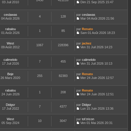
2438
411216
e
t
03 Juil 2010
Dim 21 Sep 2025 15:47
d
C
e
e
o
r
r
n
l
ceslawas
par
ceslawas
n
4
128
s
e
04 Août 2026
Mar 04 Août 2026 21:56
i
u
d
C
e
l
e
o
r
t
r
rabalou
par
n
Renato
1
85
m
e
n
01 Août 2026
s
Sam 01 Août 2026 18:23
e
r
i
C
u
s
l
e
o
l
s
e
West
par
r
n
jackez
t
1067
228396
a
d
09 Août 2012
m
s
Ven 31 Juil 2026 14:23
e
g
C
e
e
u
r
e
o
r
s
l
l
n
n
s
t
e
calimelolo
par
calimelolo
7
455
s
i
a
e
d
17 Juil 2026
Ven 31 Juil 2026 10:13
u
e
g
r
C
e
l
r
e
l
o
r
t
m
e
Beje
par
n
Renato
n
255
82383
e
e
d
26 Mars 2020
s
Mer 24 Juin 2026 12:57
i
r
C
s
e
u
e
l
o
s
r
l
r
e
n
a
n
t
m
rabalou
par
Renato
d
1
208
s
g
i
e
e
24 Juin 2026
Mer 24 Juin 2026 12:51
e
u
e
e
r
C
s
r
l
r
l
o
s
n
t
m
e
Didgsr
par
n
Didgsr
a
7
4377
i
e
e
d
17 Juil 2022
s
Lun 15 Juin 2026 13:36
g
e
r
C
s
e
u
e
r
l
o
s
r
l
m
e
West
par
n
tof.tricon
a
n
t
10
3047
e
d
05 Sep 2024
s
Ven 01 Mai 2026 20:31
g
i
e
C
s
e
u
e
e
r
o
s
r
l