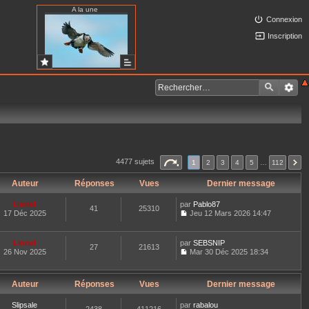
A la une
Connexion
Inscription
4477 sujets
1
2
3
4
5
…
112
Auteur
Réponses
Vues
Dernier message
Lionel
par
Pablo87
41
25310
17 Déc 2025
Jeu 12 Mars 2026 14:47
C
o
n
Lionel
par
SEBSNIP
27
21613
s
26 Nov 2025
Mar 30 Déc 2025 18:34
u
C
l
o
t
n
e
Auteur
Réponses
Vues
Dernier message
s
r
u
l
l
Slipsale
par
rabalou