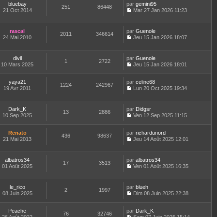
r
l
bluebay
par
n
gemini95
a
n
t
m
251
86448
e
21 Oct 2014
s
Mar 27 Jan 2026 11:23
g
i
e
e
d
C
u
e
e
r
s
e
o
l
r
l
s
r
n
t
m
e
rascal
par
Guenole
a
n
2011
346614
s
e
e
d
24 Mai 2010
Jeu 15 Jan 2026 18:07
g
i
u
r
C
s
e
e
e
l
l
o
s
r
r
t
e
n
a
n
m
divil
par
Guenole
e
d
1
2722
s
g
i
e
10 Mars 2025
Jeu 15 Jan 2026 18:01
r
e
u
e
e
C
s
l
r
l
r
o
s
e
n
t
m
yaya21
par
n
celine68
a
d
1224
242967
i
e
e
19 Avr 2011
s
Lun 20 Oct 2025 19:34
g
e
e
r
C
s
u
e
r
r
l
o
s
l
n
m
e
n
a
t
Dark_K
par
Didgsr
i
e
d
13
2886
s
g
e
10 Sep 2025
Ven 12 Sep 2025 11:15
e
s
e
u
e
r
C
r
s
r
l
l
o
m
a
n
t
e
Renato
par
n
richardunord
e
436
98637
g
i
e
d
21 Mai 2013
s
Jeu 14 Août 2025 12:01
s
e
e
r
C
e
u
s
r
l
o
r
l
a
m
e
n
n
t
albatros34
par
g
albatros34
e
d
17
3513
s
i
e
01 Août 2025
e
Ven 01 Août 2025 16:35
s
e
u
e
r
C
s
r
l
r
l
o
a
n
t
m
e
n
le_rico
par
g
blueh
i
e
e
d
2
1997
s
08 Juin 2025
e
Dim 08 Juin 2025 22:38
e
r
s
e
u
C
r
l
s
r
l
o
m
e
a
n
t
Peache
par
n
Dark_K
e
d
76
32746
g
i
e