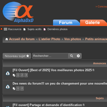
> Concour
Raccourcis
Sujets actifs
Dernières photos
Accueil du forum
L'atelier Photo
Vos photos
Petits animau
Nouveau sujet
Annonces
[Fil Ouvert] [Best of 2025] Vos meilleures photos 2025
P
1
2
3
i
è
c
Des news du forum!!! un peu de changement pour une nouvell
e
s
1
2
j
o
i
Sujets
n
t
e
[Fil ouvert] Partage et demande d'identification