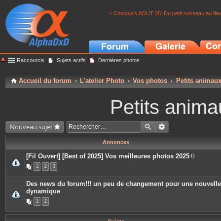
> Concours AOUT 26: Du petit ruisseau au fle
Raccourcis
Sujets actifs
Dernières photos
Accueil du forum
L'atelier Photo
Vos photos
Petits animau
Petits anima
Nouveau sujet
Annonces
[Fil Ouvert] [Best of 2025] Vos meilleures photos 2025
P
1
2
3
i
è
c
Des news du forum!!! un peu de changement pour une nouvelle
e
dynamique
s
j
1
2
o
i
n
t