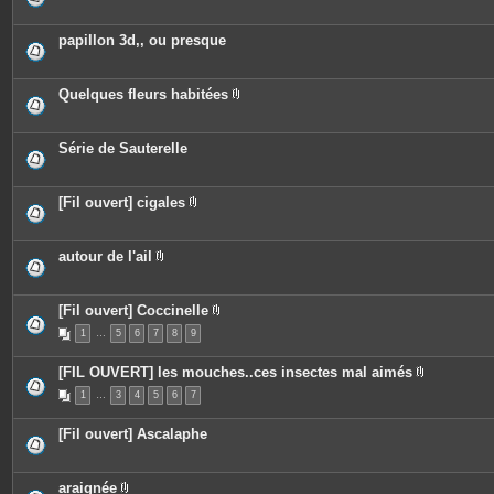
s
j
o
papillon 3d,, ou presque
i
n
t
e
Quelques fleurs habitées
s
P
i
è
c
Série de Sauterelle
e
s
j
o
[Fil ouvert] cigales
i
P
n
i
t
è
e
c
autour de l'ail
s
e
P
s
i
j
è
o
c
[Fil ouvert] Coccinelle
i
e
P
n
1
…
5
6
7
s
8
9
i
t
j
è
e
o
c
[FIL OUVERT] les mouches..ces insectes mal aimés
s
i
e
P
n
s
1
…
3
4
5
6
7
i
t
j
è
e
o
c
s
i
[Fil ouvert] Ascalaphe
e
n
s
t
j
e
o
s
araignée
i