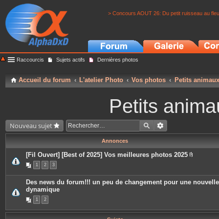
> Concours AOUT 26: Du petit ruisseau au fle
Raccourcis
Sujets actifs
Dernières photos
Accueil du forum
L'atelier Photo
Vos photos
Petits animau
Petits anima
Nouveau sujet
Annonces
[Fil Ouvert] [Best of 2025] Vos meilleures photos 2025
P
1
2
3
i
è
c
Des news du forum!!! un peu de changement pour une nouvelle
e
dynamique
s
j
1
2
o
i
n
t