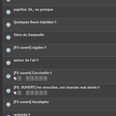
s
j
o
papillon 3d,, ou presque
i
n
t
e
Quelques fleurs habitées
s
P
i
è
c
Série de Sauterelle
e
s
j
o
[Fil ouvert] cigales
i
P
n
i
t
è
e
c
autour de l'ail
s
e
P
s
i
j
è
o
c
[Fil ouvert] Coccinelle
i
e
P
n
1
…
5
6
7
s
8
9
i
t
j
è
e
o
c
[FIL OUVERT] les mouches..ces insectes mal aimés
s
i
e
P
n
s
1
…
3
4
5
6
7
i
t
j
è
e
o
c
s
i
[Fil ouvert] Ascalaphe
e
n
s
t
j
e
o
s
araignée
i