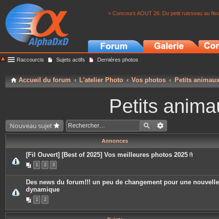
> Concours AOUT 26: Du petit ruisseau au fle
Raccourcis
Sujets actifs
Dernières photos
Accueil du forum
L'atelier Photo
Vos photos
Petits animau
Petits anima
Nouveau sujet
Annonces
[Fil Ouvert] [Best of 2025] Vos meilleures photos 2025
P
1
2
3
i
è
c
Des news du forum!!! un peu de changement pour une nouvelle
e
dynamique
s
j
1
2
o
i
n
t