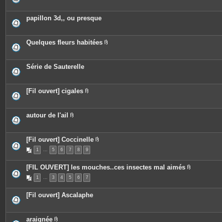
s
j
o
papillon 3d,, ou presque
i
n
t
e
Quelques fleurs habitées
s
P
i
è
c
Série de Sauterelle
e
s
j
o
[Fil ouvert] cigales
i
P
n
i
t
è
e
c
autour de l'ail
s
e
P
s
i
j
è
o
c
[Fil ouvert] Coccinelle
i
e
P
n
1
…
5
6
7
s
8
9
i
t
j
è
e
o
c
[FIL OUVERT] les mouches..ces insectes mal aimés
s
i
e
P
n
s
1
…
3
4
5
6
7
i
t
j
è
e
o
c
s
i
[Fil ouvert] Ascalaphe
e
n
s
t
j
e
o
s
araignée
i