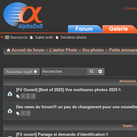
> Concour
Raccourcis
Sujets actifs
Dernières photos
Accueil du forum
L'atelier Photo
Vos photos
Petits animau
Nouveau sujet
Annonces
[Fil Ouvert] [Best of 2025] Vos meilleures photos 2025
P
1
2
3
i
è
c
Des news du forum!!! un peu de changement pour une nouvell
e
s
1
2
j
o
i
Sujets
n
t
e
[Fil ouvert] Partage et demande d'identification