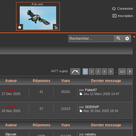
A la une
Connexion
Inscription
4477 sujets
1
2
3
4
5
…
112
Auteur
Réponses
Vues
Dernier message
Lionel
par
Pablo87
41
25201
17 Déc 2025
Jeu 12 Mars 2026 14:47
C
o
n
Lionel
par
SEBSNIP
27
21523
s
26 Nov 2025
Mar 30 Déc 2025 18:34
u
C
l
o
t
n
e
Auteur
Réponses
Vues
Dernier message
s
r
u
l
l
Slipsale
par
rabalou