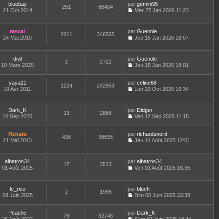
r
l
bluebay
par
n
gemini95
a
n
t
m
251
86404
e
21 Oct 2014
s
Mar 27 Jan 2026 11:23
g
i
e
e
d
C
u
e
e
r
s
e
o
l
r
l
s
r
n
t
m
e
rascal
par
Guenole
a
n
2011
346565
s
e
e
d
24 Mai 2010
Jeu 15 Jan 2026 18:07
g
i
u
r
C
s
e
e
e
l
l
o
s
r
r
t
e
n
a
n
m
divil
par
Guenole
e
d
1
2722
s
g
i
e
10 Mars 2025
Jeu 15 Jan 2026 18:01
r
e
u
e
e
C
s
l
r
l
r
o
s
e
n
t
m
yaya21
par
n
celine68
a
d
1224
242953
i
e
e
19 Avr 2011
s
Lun 20 Oct 2025 19:34
g
e
e
r
C
s
u
e
r
r
l
o
s
l
n
m
e
n
a
t
Dark_K
par
Didgsr
i
e
d
13
2886
s
g
e
10 Sep 2025
Ven 12 Sep 2025 11:15
e
s
e
u
e
r
C
r
s
r
l
l
o
m
a
n
t
e
Renato
par
n
richardunord
e
436
98635
g
i
e
d
21 Mai 2013
s
Jeu 14 Août 2025 12:01
s
e
e
r
C
e
u
s
r
l
o
r
l
a
m
e
n
n
t
albatros34
par
g
albatros34
e
d
17
3513
s
i
e
01 Août 2025
e
Ven 01 Août 2025 16:35
s
e
u
e
r
C
s
r
l
r
l
o
a
n
t
m
e
n
le_rico
par
g
blueh
i
e
e
d
2
1996
s
08 Juin 2025
e
Dim 08 Juin 2025 22:38
e
r
s
e
u
C
r
l
s
r
l
o
m
e
a
n
t
Peache
par
n
Dark_K
e
d
76
32746
g
i
e