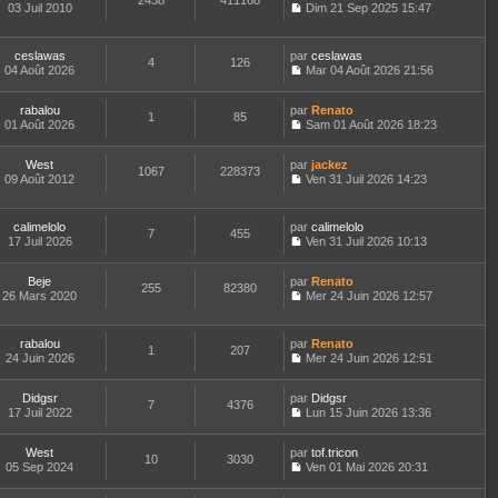
2438
411168
e
t
03 Juil 2010
Dim 21 Sep 2025 15:47
d
C
e
e
o
r
r
n
l
ceslawas
par
ceslawas
n
4
126
s
e
04 Août 2026
Mar 04 Août 2026 21:56
i
u
d
C
e
l
e
o
r
t
r
rabalou
par
n
Renato
1
85
m
e
n
01 Août 2026
s
Sam 01 Août 2026 18:23
e
r
i
C
u
s
l
e
o
l
s
e
West
par
r
n
jackez
t
1067
228373
a
d
09 Août 2012
m
s
Ven 31 Juil 2026 14:23
e
g
C
e
e
u
r
e
o
r
s
l
l
n
n
s
t
e
calimelolo
par
calimelolo
7
455
s
i
a
e
d
17 Juil 2026
Ven 31 Juil 2026 10:13
u
e
g
r
C
e
l
r
e
l
o
r
t
m
e
Beje
par
n
Renato
n
255
82380
e
e
d
26 Mars 2020
s
Mer 24 Juin 2026 12:57
i
r
C
s
e
u
e
l
o
s
r
l
r
e
n
a
n
t
m
rabalou
par
Renato
d
1
207
s
g
i
e
e
24 Juin 2026
Mer 24 Juin 2026 12:51
e
u
e
e
r
C
s
r
l
r
l
o
s
n
t
m
e
Didgsr
par
n
Didgsr
a
7
4376
i
e
e
d
17 Juil 2022
s
Lun 15 Juin 2026 13:36
g
e
r
C
s
e
u
e
r
l
o
s
r
l
m
e
West
par
n
tof.tricon
a
n
t
10
3030
e
d
05 Sep 2024
s
Ven 01 Mai 2026 20:31
g
i
e
C
s
e
u
e
e
r
o
s
r
l