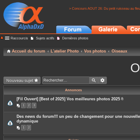
> Concours AOUT 26: Du petit ruisseau au fle
Raccourcis
Sujets actifs
Dernières photos
Accueil du forum
L'atelier Photo
Vos photos
Oiseaux
O
Nouveau sujet
Annonces
[Fil Ouvert] [Best of 2025] Vos meilleures photos 2025
P
1
2
3
i
è
c
Des news du forum!!! un peu de changement pour une nouvelle
e
dynamique
s
j
1
2
o
i
n
t