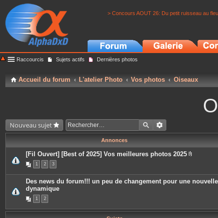
> Concours AOUT 26: Du petit ruisseau au fle
Raccourcis
Sujets actifs
Dernières photos
Accueil du forum
L'atelier Photo
Vos photos
Oiseaux
O
Nouveau sujet
Annonces
[Fil Ouvert] [Best of 2025] Vos meilleures photos 2025
P
1
2
3
i
è
c
Des news du forum!!! un peu de changement pour une nouvelle
e
dynamique
s
j
1
2
o
i
n
t