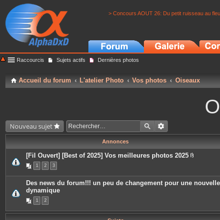
> Concours AOUT 26: Du petit ruisseau au fle
Raccourcis
Sujets actifs
Dernières photos
Accueil du forum
L'atelier Photo
Vos photos
Oiseaux
O
Nouveau sujet
Annonces
[Fil Ouvert] [Best of 2025] Vos meilleures photos 2025
P
1
2
3
i
è
c
Des news du forum!!! un peu de changement pour une nouvelle
e
dynamique
s
j
1
2
o
i
n
t