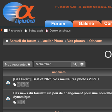
> Concours AOUT 26: Du petit ruisseau au fle
Raccourcis
Sujets actifs
Dernières photos
Accueil du forum
L'atelier Photo
Vos photos
Oiseaux
O
Nouveau sujet
Annonces
[Fil Ouvert] [Best of 2025] Vos meilleures photos 2025
P
1
2
3
i
è
c
Des news du forum!!! un peu de changement pour une nouvelle
e
dynamique
s
j
1
2
o
i
n
t