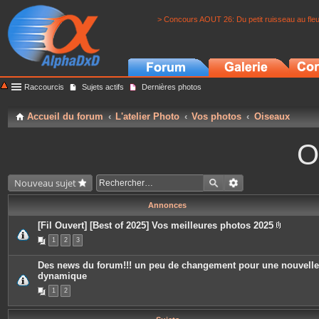
> Concours AOUT 26: Du petit ruisseau au fle
Raccourcis
Sujets actifs
Dernières photos
Accueil du forum
L'atelier Photo
Vos photos
Oiseaux
O
Nouveau sujet
Annonces
[Fil Ouvert] [Best of 2025] Vos meilleures photos 2025
P
1
2
3
i
è
c
Des news du forum!!! un peu de changement pour une nouvelle
e
dynamique
s
j
1
2
o
i
n
t