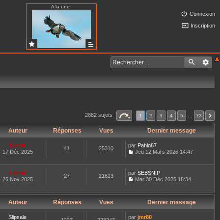
A la une
Connexion
Inscription
2882 sujets
1
2
3
4
5
…
73
Auteur
Réponses
Vues
Dernier message
Lionel
par
Pablo87
41
25310
17 Déc 2025
Jeu 12 Mars 2026 14:47
C
o
n
Lionel
par
SEBSNIP
27
21613
s
26 Nov 2025
Mar 30 Déc 2025 18:34
u
C
l
o
t
n
e
Auteur
Réponses
Vues
Dernier message
s
r
u
l
l
Slipsale
par
jmr80