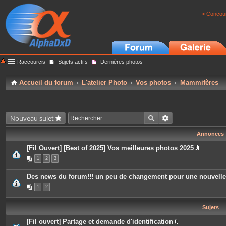
> Concour
Raccourcis
Sujets actifs
Dernières photos
Accueil du forum
L'atelier Photo
Vos photos
Mammifères
Nouveau sujet
Annonces
[Fil Ouvert] [Best of 2025] Vos meilleures photos 2025
P
1
2
3
i
è
c
Des news du forum!!! un peu de changement pour une nouvell
e
s
1
2
j
o
i
Sujets
n
t
e
[Fil ouvert] Partage et demande d'identification