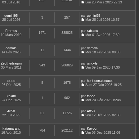
1227
223247
e
t
03 Juil 2010
Lun 23 Mars 2026 22:13
d
C
e
e
o
r
r
n
l
gemini95
par
gemini95
n
3
257
s
e
28 Juil 2026
Mar 28 Juil 2026 10:57
i
u
d
C
e
l
e
o
r
t
r
Fromus
par
n
rabalou
1471
338825
m
e
n
19 Mars 2010
s
Mer 01 Avr 2026 17:39
e
r
i
C
u
s
l
e
o
l
s
e
r
n
t
demala
par
demala
a
d
11
1444
m
s
e
14 Fév 2026
Mer 18 Fév 2026 00:03
g
e
e
u
r
C
e
r
s
l
l
o
n
s
t
e
Zedthedragon
par
n
jancyle
943
206829
i
a
e
d
30 Mars 2011
s
Ven 09 Jan 2026 17:30
e
g
r
C
e
u
r
e
l
o
r
l
m
e
n
n
t
touco
par
herissonalunettes
e
d
8
1678
s
i
e
26 Déc 2025
Sam 27 Déc 2025 19:25
s
e
u
e
r
C
s
r
l
r
l
o
a
n
t
m
e
kalani
par
n
fabco
1
962
g
i
e
e
d
24 Déc 2025
s
Mer 24 Déc 2025 15:48
e
e
r
C
s
e
u
r
l
o
s
r
l
m
e
A850
par
n
A850
a
n
t
61
11726
e
d
22 Juil 2025
s
Ven 12 Déc 2025 02:00
g
i
e
C
s
e
u
e
e
r
o
s
r
l
r
l
n
a
n
t
m
e
katamarant
par
Kayou
784
202112
s
g
i
e
e
d
16 Août 2010
Ven 05 Déc 2025 11:06
u
e
e
r
C
s
e
l