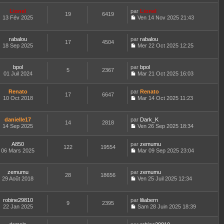
r
l
o
s
r
t
m
e
n
a
n
Lionel
par
Lionel
e
e
d
19
6419
s
g
i
13 Fév 2025
Ven 14 Nov 2025 21:43
r
s
e
u
e
e
C
l
s
r
l
r
o
e
a
n
t
m
n
d
rabalou
par
g
rabalou
i
e
e
17
4504
s
e
18 Sep 2025
e
Mer 22 Oct 2025 12:25
e
r
s
u
C
r
r
l
s
l
o
n
m
e
a
t
n
i
e
d
bpol
par
g
bpol
e
5
2367
s
e
s
e
01 Juil 2024
e
Mar 21 Oct 2025 16:03
r
u
r
s
C
r
l
l
m
a
o
n
e
t
e
Renato
par
g
n
Renato
i
d
17
6647
e
s
10 Oct 2018
e
s
Mar 14 Oct 2025 11:23
e
e
r
s
C
u
r
r
l
a
o
l
m
n
e
g
n
t
e
danielle17
par
Dark_K
i
d
14
2818
e
s
e
s
14 Sep 2025
Ven 26 Sep 2025 18:34
e
e
u
r
s
C
r
r
l
l
a
o
m
n
t
e
A850
par
g
n
zemumu
e
122
19554
i
e
d
06 Mars 2025
e
s
Mar 09 Sep 2025 23:04
s
e
r
C
e
u
s
r
l
o
r
l
a
m
e
n
n
t
zemumu
par
g
zemumu
e
d
28
18656
s
i
e
29 Août 2018
e
Ven 25 Juil 2025 12:34
s
e
u
e
r
C
s
r
l
r
l
o
a
n
t
m
e
n
robine29810
par
g
liliabern
i
e
e
d
9
2395
s
22 Jan 2025
e
Sam 28 Juin 2025 18:39
e
r
s
e
u
C
r
l
s
r
l
o
m
e
a
n
t