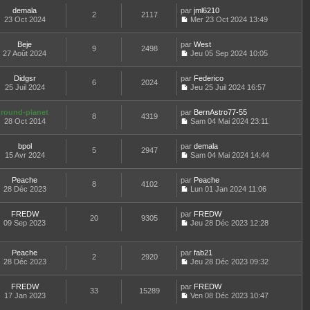
e
e
o
s
l
l
r
r
demala
par
n
jml6210
s
t
2
2117
e
n
m
23 Oct 2024
s
Mer 23 Oct 2024 13:49
a
e
d
i
C
e
u
g
r
e
e
o
s
l
e
l
r
r
Beje
par
n
West
s
t
9
2498
e
n
m
27 Août 2024
s
Jeu 05 Sep 2024 10:05
a
e
d
i
C
e
u
g
r
e
e
o
s
l
e
l
r
r
Didgsr
par
n
Federico
s
t
6
2024
e
n
m
25 Juil 2024
s
Jeu 25 Juil 2024 16:57
a
e
d
i
C
e
u
g
r
e
e
o
s
l
e
l
r
r
round-planet
par
n
BernAstro77-55
s
t
8
4319
e
n
m
28 Oct 2014
s
Sam 04 Mai 2024 23:11
a
e
d
i
C
e
u
g
r
e
e
o
s
l
e
l
r
r
bpol
par
n
demala
s
t
5
2947
e
n
m
15 Avr 2024
s
Sam 04 Mai 2024 14:44
a
e
d
i
C
e
u
g
r
e
e
o
s
l
e
l
r
r
Peache
par
n
Peache
s
t
8
4102
e
n
m
28 Déc 2023
s
Lun 01 Jan 2024 11:06
a
e
d
i
C
e
u
g
r
e
e
o
s
l
e
l
r
r
FREDW
par
n
FREDW
s
t
20
9305
e
n
m
09 Sep 2023
s
Jeu 28 Déc 2023 12:28
a
e
d
i
C
e
u
g
r
e
e
o
s
l
e
l
r
r
n
s
t
e
Peache
par
fab21
n
m
2
2920
s
a
e
d
28 Déc 2023
Jeu 28 Déc 2023 09:32
i
e
u
g
r
C
e
e
s
l
e
l
o
r
r
s
t
e
FREDW
par
n
FREDW
n
m
33
15289
a
e
d
17 Jan 2023
s
Ven 08 Déc 2023 10:47
i
e
g
r
C
e
u
e
s