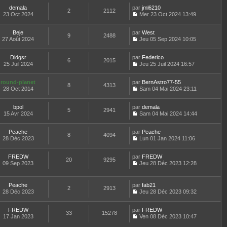
e
e
o
s
l
l
r
r
demala
par
n
jml6210
s
t
2
2112
e
n
m
23 Oct 2024
s
Mer 23 Oct 2024 13:49
a
e
d
i
C
e
u
g
r
e
e
o
s
l
e
l
r
r
Beje
par
n
West
s
t
9
2488
e
n
m
27 Août 2024
s
Jeu 05 Sep 2024 10:05
a
e
d
i
C
e
u
g
r
e
e
o
s
l
e
l
r
r
Didgsr
par
n
Federico
s
t
6
2015
e
n
m
25 Juil 2024
s
Jeu 25 Juil 2024 16:57
a
e
d
i
C
e
u
g
r
e
e
o
s
l
e
l
r
r
round-planet
par
n
BernAstro77-55
s
t
8
4313
e
n
m
28 Oct 2014
s
Sam 04 Mai 2024 23:11
a
e
d
i
C
e
u
g
r
e
e
o
s
l
e
l
r
r
bpol
par
n
demala
s
t
5
2941
e
n
m
15 Avr 2024
s
Sam 04 Mai 2024 14:44
a
e
d
i
C
e
u
g
r
e
e
o
s
l
e
l
r
r
Peache
par
n
Peache
s
t
8
4094
e
n
m
28 Déc 2023
s
Lun 01 Jan 2024 11:06
a
e
d
i
C
e
u
g
r
e
e
o
s
l
e
l
r
r
FREDW
par
n
FREDW
s
t
20
9295
e
n
m
09 Sep 2023
s
Jeu 28 Déc 2023 12:28
a
e
d
i
C
e
u
g
r
e
e
o
s
l
e
l
r
r
n
s
t
e
Peache
par
fab21
n
m
2
2913
s
a
e
d
28 Déc 2023
Jeu 28 Déc 2023 09:32
i
e
u
g
r
C
e
e
s
l
e
l
o
r
r
s
t
e
FREDW
par
n
FREDW
n
m
33
15278
a
e
d
17 Jan 2023
s
Ven 08 Déc 2023 10:47
i
e
g
r
C
e
u
e
s