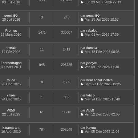
1227
223173
e
t
03 Juil 2010
Lun 23 Mars 2026 22:13
d
C
e
e
o
r
r
n
l
gemini95
par
gemini95
n
3
243
s
e
28 Juil 2026
Mar 28 Juil 2026 10:57
i
u
d
C
e
l
e
o
r
t
r
Fromus
par
n
rabalou
1471
338607
m
e
n
19 Mars 2010
s
Mer 01 Avr 2026 17:39
e
r
i
C
u
s
l
e
o
l
s
e
r
n
t
demala
par
demala
a
d
11
1438
m
s
e
14 Fév 2026
Mer 18 Fév 2026 00:03
g
e
e
u
r
C
e
r
s
l
l
o
n
s
t
e
Zedthedragon
par
n
jancyle
943
206785
i
a
e
d
30 Mars 2011
s
Ven 09 Jan 2026 17:30
e
g
r
C
e
u
r
e
l
o
r
l
m
e
n
n
t
touco
par
herissonalunettes
e
d
8
1669
s
i
e
26 Déc 2025
Sam 27 Déc 2025 19:25
s
e
u
e
r
C
s
r
l
r
l
o
a
n
t
m
e
kalani
par
n
fabco
1
952
g
i
e
e
d
24 Déc 2025
s
Mer 24 Déc 2025 15:48
e
e
r
C
s
e
u
r
l
o
s
r
l
m
e
A850
par
n
A850
a
n
t
61
11710
e
d
22 Juil 2025
s
Ven 12 Déc 2025 02:00
g
i
e
C
s
e
u
e
e
r
o
s
r
l
r
l
n
a
n
t
m
e
katamarant
par
Kayou
784
202048
s
g
i
e
e
d
16 Août 2010
Ven 05 Déc 2025 11:06
u
e
e
r
C
s
e
l