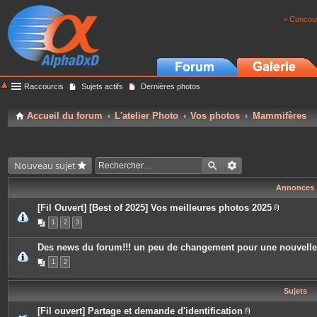
> Concour
Raccourcis
Sujets actifs
Dernières photos
Accueil du forum
L'atelier Photo
Vos photos
Mammifères
Nouveau sujet
Annonces
[Fil Ouvert] [Best of 2025] Vos meilleures photos 2025
P
1
2
3
i
è
c
Des news du forum!!! un peu de changement pour une nouvell
e
s
1
2
j
o
i
Sujets
n
t
e
[Fil ouvert] Partage et demande d'identification