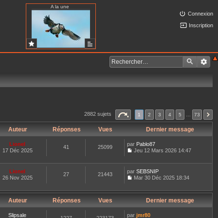
A la une
Connexion
Inscription
2882 sujets
1
2
3
4
5
…
73
Auteur
Réponses
Vues
Dernier message
Lionel
par
Pablo87
41
25099
17 Déc 2025
Jeu 12 Mars 2026 14:47
C
o
n
Lionel
par
SEBSNIP
27
21443
s
26 Nov 2025
Mar 30 Déc 2025 18:34
u
C
l
o
t
n
e
Auteur
Réponses
Vues
Dernier message
s
r
u
l
l
Slipsale
par
jmr80