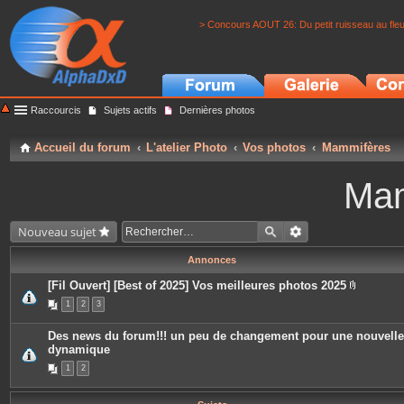
> Concours AOUT 26: Du petit ruisseau au fle
Raccourcis
Sujets actifs
Dernières photos
Accueil du forum
L'atelier Photo
Vos photos
Mammifères
Mam
Nouveau sujet
Annonces
[Fil Ouvert] [Best of 2025] Vos meilleures photos 2025
P
1
2
3
i
è
c
Des news du forum!!! un peu de changement pour une nouvelle
e
dynamique
s
j
1
2
o
i
n
t