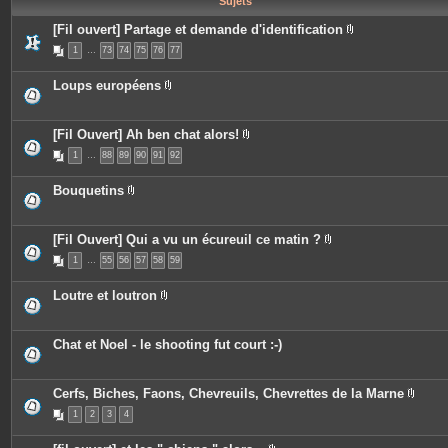
Sujets
e
s
[Fil ouvert] Partage et demande d'identification
P
1
…
73
74
75
76
77
i
è
c
Loups européens
e
P
s
i
j
è
o
c
[Fil Ouvert] Ah ben chat alors!
i
e
P
n
1
…
88
89
90
91
92
s
i
t
j
è
e
o
c
s
Bouquetins
i
e
P
n
s
i
t
j
è
e
o
c
[Fil Ouvert] Qui a vu un écureuil ce matin ?
s
i
e
P
n
1
…
55
56
s
57
58
59
i
t
j
è
e
o
c
s
Loutre et loutron
i
e
P
n
s
i
t
j
è
e
o
c
Chat et Noel - le shooting fut court :-)
s
i
e
n
s
t
j
e
o
Cerfs, Biches, Faons, Chevreuils, Chevrettes de la Marne
s
i
P
n
1
2
3
4
i
t
è
e
c