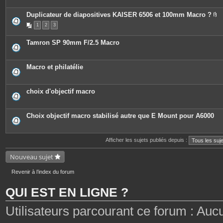
Duplicateur de diapositives KAISER 6506 et 100mm Macro ?
P
1
2
3
i
è
c
Tamron SP 90mm F/2.5 Macro
e
s
j
o
Macro et philatélie
i
n
t
e
choix d'objectif macro
s
Choix objectif macro stabilisé autre que E Mount pour A6000
Afficher les sujets publiés depuis :
Nouveau sujet
Revenir à l’index du forum
QUI EST EN LIGNE ?
Utilisateurs parcourant ce forum : Aucun 