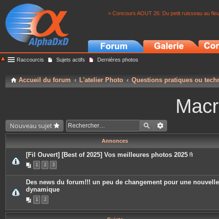
> Concours AOUT 26: Du petit ruisseau au fle
Raccourcis
Sujets actifs
Dernières photos
Accueil du forum
L'atelier Photo
Questions pratiques ou tech
Macr
Nouveau sujet
Annonces
[Fil Ouvert] [Best of 2025] Vos meilleures photos 2025
P
1
2
3
i
è
c
Des news du forum!!! un peu de changement pour une nouvelle
e
dynamique
s
j
1
2
o
i
n
t