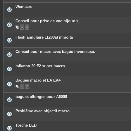
Wemacro
Conseil pour prise de vue bijoux
P
1
2
i
è
c
Flash annulaire 11200af minolta
e
s
j
o
Conseil pour macro avec bague inverseuse.
i
n
t
e
mikaton 20 f/2 super macro
s
Bagues macro et LA EA4
1
2
bagues allonges pour A6000
Problème avec objectif macro
Torche LED