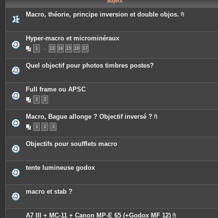
Sujets
e
s
Macro, théorie, principe inversion et double objos.
P
i
è
c
Hyper-macro et microminéraux
e
1
…
13
14
15
16
17
s
j
o
Quel objectif pour photos timbres postes?
i
n
t
e
Full frame ou APSC
s
1
2
Macro, Bague allonge ? Objectif inversé ?
P
1
2
3
i
è
c
Objectifs pour soufflets macro
e
s
j
o
tente lumineuse godox
i
n
t
e
macro et stab ?
s
A7 III + MC-11 + Canon MP-E 65 (+Godox MF 12)