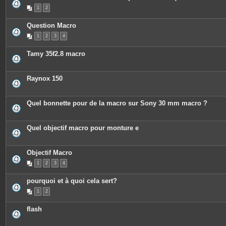
P
1
2
i
è
c
Question Macro
e
s
1
2
3
4
j
o
i
Tamy 35f2.8 macro
n
t
e
s
Raynox 150
Quel bonnette pour de la macro sur Sony 30 mm macro ?
Quel objectif macro pour monture e
Objectif Macro
1
2
3
4
pourquoi et à quoi cela sert?
1
2
flash