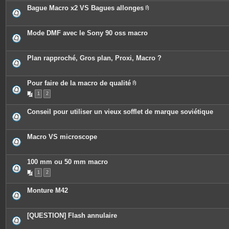
Bague Macro x2 VS Bagues allonges
P
i
è
c
Mode DMF avec le Sony 90 oss macro
e
s
j
o
Plan rapproché, Gros plan, Proxi, Macro ?
i
n
t
e
Pour faire de la macro de qualité
s
P
1
2
i
è
c
Conseil pour utiliser un vieux sofflet de marque soviétique
e
s
j
o
Macro VS microscope
i
n
t
e
100 mm ou 50 mm macro
s
1
2
Monture M42
[QUESTION] Flash annulaire