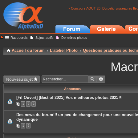
> Concours AOUT 26: Du petit ruisseau au fle
Raccourcis
Sujets actifs
Dernières photos
Accueil du forum
L'atelier Photo
Questions pratiques ou tech
Macr
Nouveau sujet
Annonces
[Fil Ouvert] [Best of 2025] Vos meilleures photos 2025
P
1
2
3
i
è
c
Des news du forum!!! un peu de changement pour une nouvelle
e
dynamique
s
j
1
2
o
i
n
t