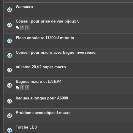
Wemacro
Conseil pour prise de vue bijoux
P
1
2
i
è
c
Flash annulaire 11200af minolta
e
s
j
o
Conseil pour macro avec bague inverseuse.
i
n
t
e
mikaton 20 f/2 super macro
s
Bagues macro et LA EA4
1
2
bagues allonges pour A6000
Problème avec objectif macro
Torche LED