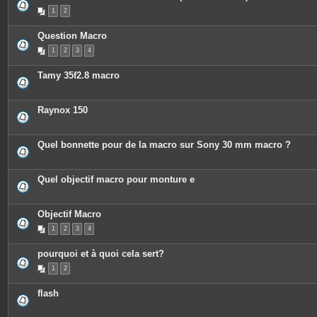
P
1
2
i
è
c
Question Macro
e
s
1
2
3
4
j
o
i
Tamy 35f2.8 macro
n
t
e
s
Raynox 150
Quel bonnette pour de la macro sur Sony 30 mm macro ?
Quel objectif macro pour monture e
Objectif Macro
1
2
3
4
pourquoi et à quoi cela sert?
1
2
flash