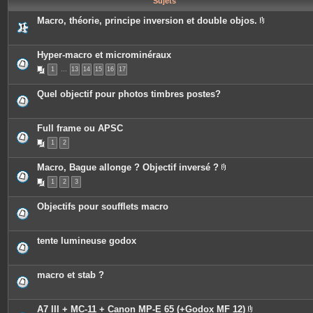
Sujets
e
s
Macro, théorie, principe inversion et double objos.
P
i
è
c
Hyper-macro et microminéraux
e
1
…
13
14
15
16
17
s
j
o
Quel objectif pour photos timbres postes?
i
n
t
e
Full frame ou APSC
s
1
2
Macro, Bague allonge ? Objectif inversé ?
P
1
2
3
i
è
c
Objectifs pour soufflets macro
e
s
j
o
tente lumineuse godox
i
n
t
e
macro et stab ?
s
A7 III + MC-11 + Canon MP-E 65 (+Godox MF 12)