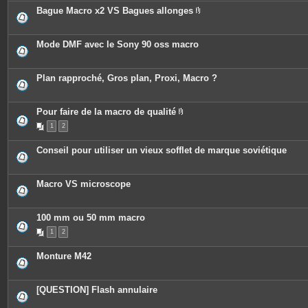
Bague Macro x2 VS Bagues allonges
P
i
è
c
Mode DMF avec le Sony 90 oss macro
e
s
j
o
Plan rapproché, Gros plan, Proxi, Macro ?
i
n
t
e
Pour faire de la macro de qualité
s
P
1
2
i
è
c
Conseil pour utiliser un vieux sofflet de marque soviétique
e
s
j
o
Macro VS microscope
i
n
t
e
100 mm ou 50 mm macro
s
1
2
Monture M42
[QUESTION] Flash annulaire