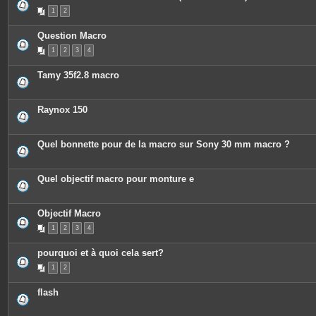
P
1
2
i
è
c
Question Macro
e
s
1
2
3
4
j
o
i
Tamy 35f2.8 macro
n
t
e
s
Raynox 150
Quel bonnette pour de la macro sur Sony 30 mm macro ?
Quel objectif macro pour monture e
Objectif Macro
1
2
3
4
pourquoi et à quoi cela sert?
1
2
flash