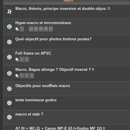
Sujets
e
s
Macro, théorie, principe inversion et double objos.
P
i
è
c
Hyper-macro et microminéraux
e
1
…
13
14
15
16
17
s
j
o
Quel objectif pour photos timbres postes?
i
n
t
e
Full frame ou APSC
s
1
2
Macro, Bague allonge ? Objectif inversé ?
P
1
2
3
i
è
c
Objectifs pour soufflets macro
e
s
j
o
tente lumineuse godox
i
n
t
e
macro et stab ?
s
A7 III + MC-11 + Canon MP-E 65 (+Godox MF 12)