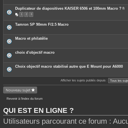
Duplicateur de diapositives KAISER 6506 et 100mm Macro ?
P
1
2
3
i
è
c
Tamron SP 90mm F/2.5 Macro
e
s
j
o
Macro et philatélie
i
n
t
e
choix d'objectif macro
s
Choix objectif macro stabilisé autre que E Mount pour A6000
Afficher les sujets publiés depuis :
Nouveau sujet
Revenir à l’index du forum
QUI EST EN LIGNE ?
Utilisateurs parcourant ce forum : Aucun 