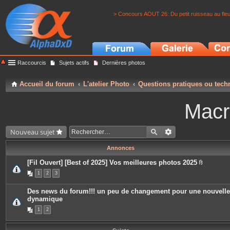
> Concours AOUT 26: Du petit ruisseau au fle
Raccourcis
Sujets actifs
Dernières photos
Accueil du forum
L'atelier Photo
Questions pratiques ou tech
Macr
Nouveau sujet
Annonces
[Fil Ouvert] [Best of 2025] Vos meilleures photos 2025
P
1
2
3
i
è
c
Des news du forum!!! un peu de changement pour une nouvelle
e
dynamique
s
j
1
2
o
i
n
t