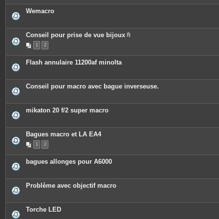
Wemacro
Conseil pour prise de vue bijoux
P
1
2
i
è
c
Flash annulaire 11200af minolta
e
s
j
o
Conseil pour macro avec bague inverseuse.
i
n
t
e
mikaton 20 f/2 super macro
s
Bagues macro et LA EA4
1
2
bagues allonges pour A6000
Problème avec objectif macro
Torche LED