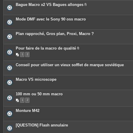
Bague Macro x2 VS Bagues allonges
P
i
è
c
Mode DMF avec le Sony 90 oss macro
e
s
j
o
Plan rapproché, Gros plan, Proxi, Macro ?
i
n
t
e
Pour faire de la macro de qualité
s
P
1
2
i
è
c
Conseil pour utiliser un vieux sofflet de marque soviétique
e
s
j
o
Macro VS microscope
i
n
t
e
100 mm ou 50 mm macro
s
1
2
Monture M42
[QUESTION] Flash annulaire