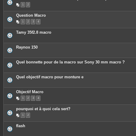
P
1
2
i
è
c
Question Macro
e
s
1
2
3
4
j
o
i
Tamy 35f2.8 macro
n
t
e
s
Raynox 150
Quel bonnette pour de la macro sur Sony 30 mm macro ?
Quel objectif macro pour monture e
Objectif Macro
1
2
3
4
pourquoi et à quoi cela sert?
1
2
flash