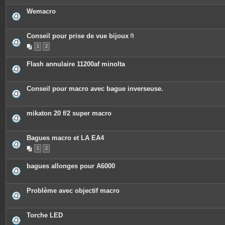
Wemacro
Conseil pour prise de vue bijoux
P
1
2
i
è
c
Flash annulaire 11200af minolta
e
s
j
o
Conseil pour macro avec bague inverseuse.
i
n
t
e
mikaton 20 f/2 super macro
s
Bagues macro et LA EA4
1
2
bagues allonges pour A6000
Problème avec objectif macro
Torche LED