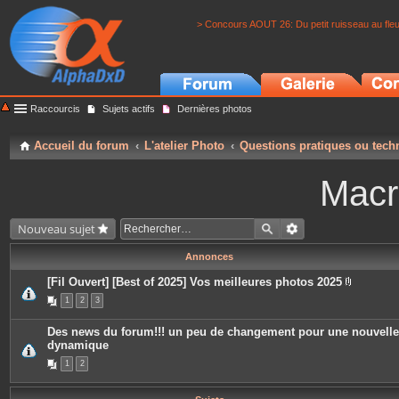
> Concours AOUT 26: Du petit ruisseau au fle
Raccourcis
Sujets actifs
Dernières photos
Accueil du forum
L'atelier Photo
Questions pratiques ou tech
Macr
Nouveau sujet
Annonces
[Fil Ouvert] [Best of 2025] Vos meilleures photos 2025
P
1
2
3
i
è
c
Des news du forum!!! un peu de changement pour une nouvelle
e
dynamique
s
j
1
2
o
i
n
t