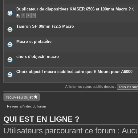
Duplicateur de diapositives KAISER 6506 et 100mm Macro ?
P
1
2
3
i
è
c
Tamron SP 90mm F/2.5 Macro
e
s
j
o
Macro et philatélie
i
n
t
e
choix d'objectif macro
s
Choix objectif macro stabilisé autre que E Mount pour A6000
Afficher les sujets publiés depuis :
Nouveau sujet
Revenir à l’index du forum
QUI EST EN LIGNE ?
Utilisateurs parcourant ce forum : Aucun 