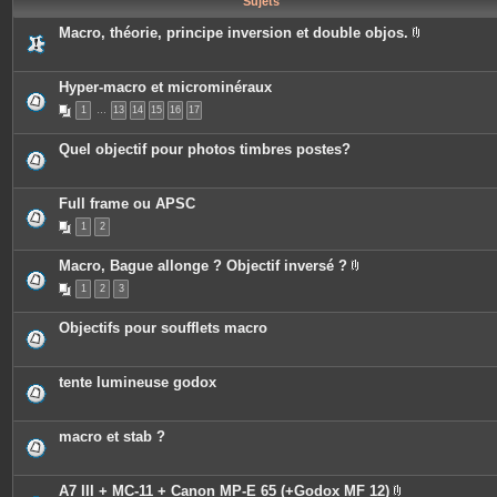
Sujets
e
s
Macro, théorie, principe inversion et double objos.
P
i
è
c
Hyper-macro et microminéraux
e
1
…
13
14
15
16
17
s
j
o
Quel objectif pour photos timbres postes?
i
n
t
e
Full frame ou APSC
s
1
2
Macro, Bague allonge ? Objectif inversé ?
P
1
2
3
i
è
c
Objectifs pour soufflets macro
e
s
j
o
tente lumineuse godox
i
n
t
e
macro et stab ?
s
A7 III + MC-11 + Canon MP-E 65 (+Godox MF 12)