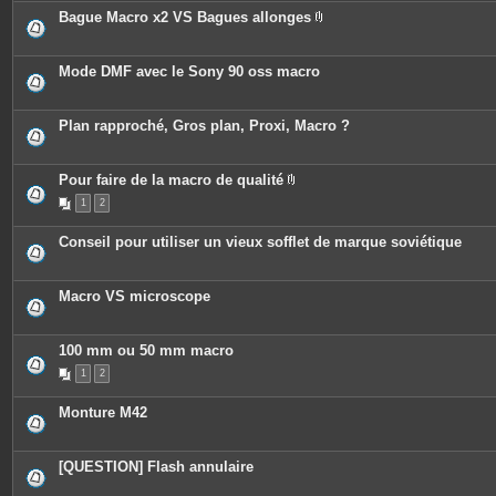
Bague Macro x2 VS Bagues allonges
P
i
è
c
Mode DMF avec le Sony 90 oss macro
e
s
j
o
Plan rapproché, Gros plan, Proxi, Macro ?
i
n
t
e
Pour faire de la macro de qualité
s
P
1
2
i
è
c
Conseil pour utiliser un vieux sofflet de marque soviétique
e
s
j
o
Macro VS microscope
i
n
t
e
100 mm ou 50 mm macro
s
1
2
Monture M42
[QUESTION] Flash annulaire