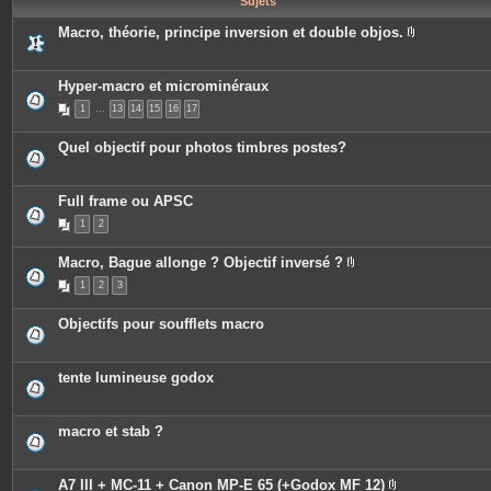
Sujets
e
s
Macro, théorie, principe inversion et double objos.
P
i
è
c
Hyper-macro et microminéraux
e
1
…
13
14
15
16
17
s
j
o
Quel objectif pour photos timbres postes?
i
n
t
e
Full frame ou APSC
s
1
2
Macro, Bague allonge ? Objectif inversé ?
P
1
2
3
i
è
c
Objectifs pour soufflets macro
e
s
j
o
tente lumineuse godox
i
n
t
e
macro et stab ?
s
A7 III + MC-11 + Canon MP-E 65 (+Godox MF 12)