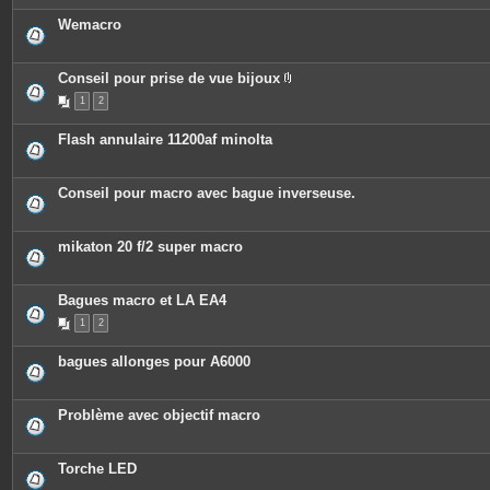
Wemacro
Conseil pour prise de vue bijoux
P
1
2
i
è
c
Flash annulaire 11200af minolta
e
s
j
o
Conseil pour macro avec bague inverseuse.
i
n
t
e
mikaton 20 f/2 super macro
s
Bagues macro et LA EA4
1
2
bagues allonges pour A6000
Problème avec objectif macro
Torche LED