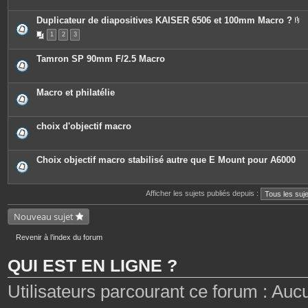
Duplicateur de diapositives KAISER 6506 et 100mm Macro ?
P
1
2
3
i
è
c
Tamron SP 90mm F/2.5 Macro
e
s
j
o
Macro et philatélie
i
n
t
e
choix d'objectif macro
s
Choix objectif macro stabilisé autre que E Mount pour A6000
Afficher les sujets publiés depuis :
Nouveau sujet
Revenir à l’index du forum
QUI EST EN LIGNE ?
Utilisateurs parcourant ce forum : Aucun 