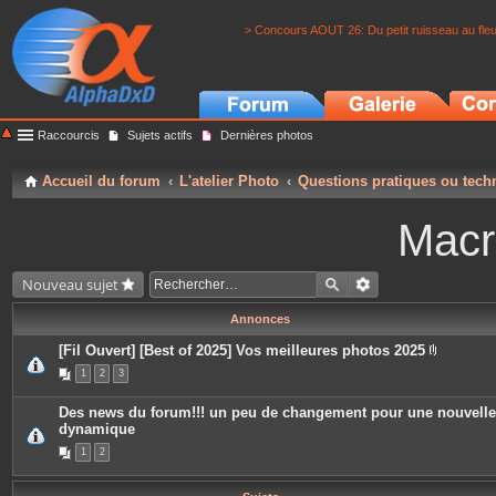
> Concours AOUT 26: Du petit ruisseau au fle
Raccourcis
Sujets actifs
Dernières photos
Accueil du forum
L'atelier Photo
Questions pratiques ou tech
Macr
Nouveau sujet
Annonces
[Fil Ouvert] [Best of 2025] Vos meilleures photos 2025
P
1
2
3
i
è
c
Des news du forum!!! un peu de changement pour une nouvelle
e
dynamique
s
j
1
2
o
i
n
t