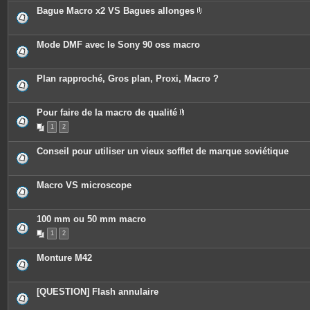
Bague Macro x2 VS Bagues allonges
P
i
è
c
Mode DMF avec le Sony 90 oss macro
e
s
j
o
Plan rapproché, Gros plan, Proxi, Macro ?
i
n
t
e
Pour faire de la macro de qualité
s
P
1
2
i
è
c
Conseil pour utiliser un vieux sofflet de marque soviétique
e
s
j
o
Macro VS microscope
i
n
t
e
100 mm ou 50 mm macro
s
1
2
Monture M42
[QUESTION] Flash annulaire