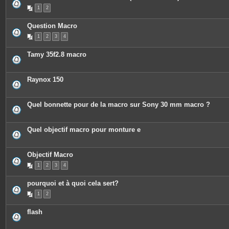
P
1
2
i
è
c
Question Macro
e
s
1
2
3
4
j
o
i
Tamy 35f2.8 macro
n
t
e
s
Raynox 150
Quel bonnette pour de la macro sur Sony 30 mm macro ?
Quel objectif macro pour monture e
Objectif Macro
1
2
3
4
pourquoi et à quoi cela sert?
1
2
flash