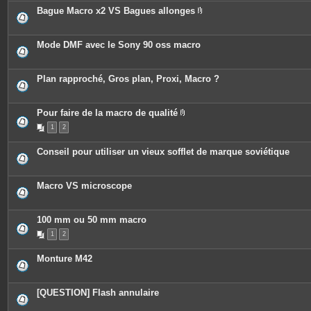
Bague Macro x2 VS Bagues allonges
P
i
è
c
Mode DMF avec le Sony 90 oss macro
e
s
j
o
Plan rapproché, Gros plan, Proxi, Macro ?
i
n
t
e
Pour faire de la macro de qualité
s
P
1
2
i
è
c
Conseil pour utiliser un vieux sofflet de marque soviétique
e
s
j
o
Macro VS microscope
i
n
t
e
100 mm ou 50 mm macro
s
1
2
Monture M42
[QUESTION] Flash annulaire