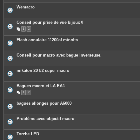
Wemacro
Conseil pour prise de vue bijoux
P
1
2
i
è
c
Flash annulaire 11200af minolta
e
s
j
o
Conseil pour macro avec bague inverseuse.
i
n
t
e
mikaton 20 f/2 super macro
s
Bagues macro et LA EA4
1
2
bagues allonges pour A6000
Problème avec objectif macro
Torche LED