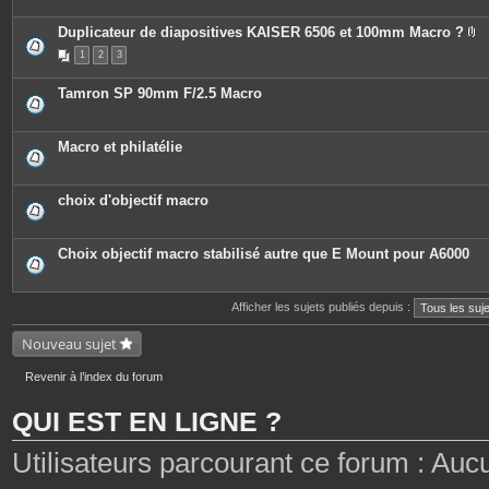
Duplicateur de diapositives KAISER 6506 et 100mm Macro ?
P
1
2
3
i
è
c
Tamron SP 90mm F/2.5 Macro
e
s
j
o
Macro et philatélie
i
n
t
e
choix d'objectif macro
s
Choix objectif macro stabilisé autre que E Mount pour A6000
Afficher les sujets publiés depuis :
Nouveau sujet
Revenir à l’index du forum
QUI EST EN LIGNE ?
Utilisateurs parcourant ce forum : Aucun 