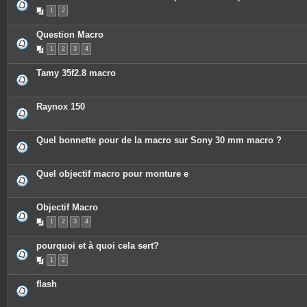
P
1
2
i
è
c
Question Macro
e
s
1
2
3
4
j
o
i
Tamy 35f2.8 macro
n
t
e
s
Raynox 150
Quel bonnette pour de la macro sur Sony 30 mm macro ?
Quel objectif macro pour monture e
Objectif Macro
1
2
3
4
pourquoi et à quoi cela sert?
1
2
flash