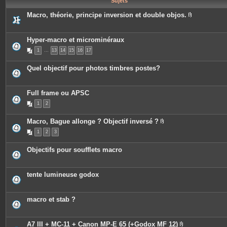
Sujets
e
s
Macro, théorie, principe inversion et double objos.
P
i
è
c
Hyper-macro et microminéraux
e
1
…
13
14
15
16
17
s
j
o
Quel objectif pour photos timbres postes?
i
n
t
e
Full frame ou APSC
s
1
2
Macro, Bague allonge ? Objectif inversé ?
P
1
2
3
i
è
c
Objectifs pour soufflets macro
e
s
j
o
tente lumineuse godox
i
n
t
e
macro et stab ?
s
A7 III + MC-11 + Canon MP-E 65 (+Godox MF 12)