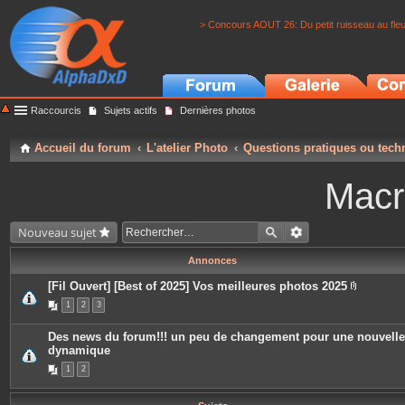
> Concours AOUT 26: Du petit ruisseau au fle
Raccourcis
Sujets actifs
Dernières photos
Accueil du forum
L'atelier Photo
Questions pratiques ou tech
Macr
Nouveau sujet
Annonces
[Fil Ouvert] [Best of 2025] Vos meilleures photos 2025
P
1
2
3
i
è
c
Des news du forum!!! un peu de changement pour une nouvelle
e
dynamique
s
j
1
2
o
i
n
t