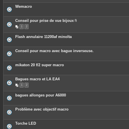
Wemacro
Conseil pour prise de vue bijoux
P
1
2
i
è
c
Flash annulaire 11200af minolta
e
s
j
o
Conseil pour macro avec bague inverseuse.
i
n
t
e
mikaton 20 f/2 super macro
s
Bagues macro et LA EA4
1
2
bagues allonges pour A6000
Problème avec objectif macro
Torche LED