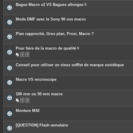
Bague Macro x2 VS Bagues allonges
P
i
è
c
Mode DMF avec le Sony 90 oss macro
e
s
j
o
Plan rapproché, Gros plan, Proxi, Macro ?
i
n
t
e
Pour faire de la macro de qualité
s
P
1
2
i
è
c
Conseil pour utiliser un vieux sofflet de marque soviétique
e
s
j
o
Macro VS microscope
i
n
t
e
100 mm ou 50 mm macro
s
1
2
Monture M42
[QUESTION] Flash annulaire