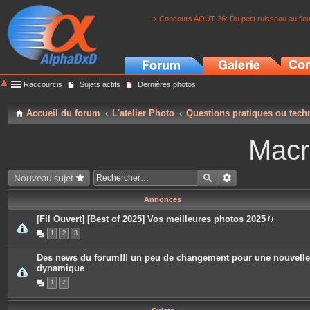
> Concours AOUT 26: Du petit ruisseau au fle
Raccourcis
Sujets actifs
Dernières photos
Accueil du forum
L'atelier Photo
Questions pratiques ou tech
Macr
Nouveau sujet
Annonces
[Fil Ouvert] [Best of 2025] Vos meilleures photos 2025
P
1
2
3
i
è
c
Des news du forum!!! un peu de changement pour une nouvelle
e
dynamique
s
j
1
2
o
i
n
t