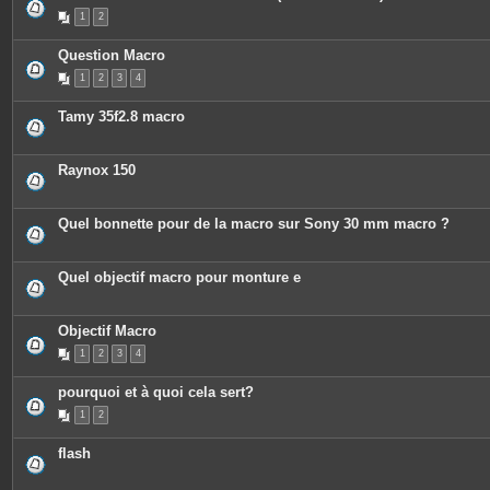
P
1
2
i
è
c
Question Macro
e
s
1
2
3
4
j
o
i
Tamy 35f2.8 macro
n
t
e
s
Raynox 150
Quel bonnette pour de la macro sur Sony 30 mm macro ?
Quel objectif macro pour monture e
Objectif Macro
1
2
3
4
pourquoi et à quoi cela sert?
1
2
flash