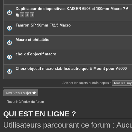
Duplicateur de diapositives KAISER 6506 et 100mm Macro ?
P
1
2
3
i
è
c
Tamron SP 90mm F/2.5 Macro
e
s
j
o
Macro et philatélie
i
n
t
e
choix d'objectif macro
s
Choix objectif macro stabilisé autre que E Mount pour A6000
Afficher les sujets publiés depuis :
Nouveau sujet
Revenir à l’index du forum
QUI EST EN LIGNE ?
Utilisateurs parcourant ce forum : Aucun 