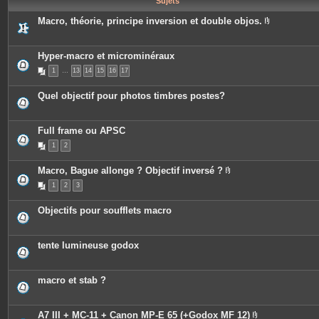
Sujets
e
s
Macro, théorie, principe inversion et double objos.
P
i
è
c
Hyper-macro et microminéraux
e
1
…
13
14
15
16
17
s
j
o
Quel objectif pour photos timbres postes?
i
n
t
e
Full frame ou APSC
s
1
2
Macro, Bague allonge ? Objectif inversé ?
P
1
2
3
i
è
c
Objectifs pour soufflets macro
e
s
j
o
tente lumineuse godox
i
n
t
e
macro et stab ?
s
A7 III + MC-11 + Canon MP-E 65 (+Godox MF 12)