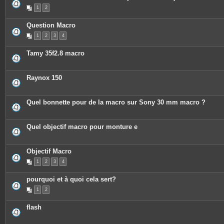
P
1
2
i
è
c
Question Macro
e
s
1
2
3
4
j
o
i
Tamy 35f2.8 macro
n
t
e
s
Raynox 150
Quel bonnette pour de la macro sur Sony 30 mm macro ?
Quel objectif macro pour monture e
Objectif Macro
1
2
3
4
pourquoi et à quoi cela sert?
1
2
flash