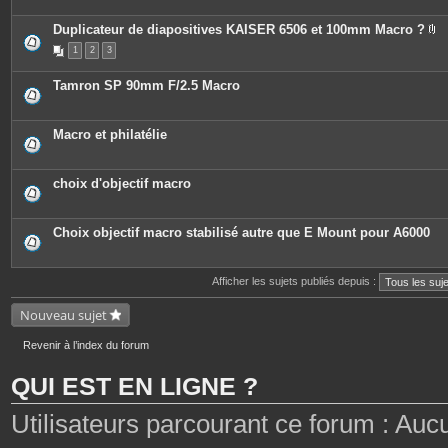
Duplicateur de diapositives KAISER 6506 et 100mm Macro ?
P
1
2
3
i
è
c
Tamron SP 90mm F/2.5 Macro
e
s
j
o
Macro et philatélie
i
n
t
e
choix d'objectif macro
s
Choix objectif macro stabilisé autre que E Mount pour A6000
Afficher les sujets publiés depuis :
Nouveau sujet
Revenir à l’index du forum
QUI EST EN LIGNE ?
Utilisateurs parcourant ce forum : Aucun 