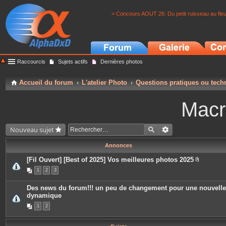
> Concours AOUT 26: Du petit ruisseau au fle
Raccourcis
Sujets actifs
Dernières photos
Accueil du forum
L'atelier Photo
Questions pratiques ou tech
Macr
Nouveau sujet
Annonces
[Fil Ouvert] [Best of 2025] Vos meilleures photos 2025
P
1
2
3
i
è
c
Des news du forum!!! un peu de changement pour une nouvelle
e
dynamique
s
j
1
2
o
i
n
t