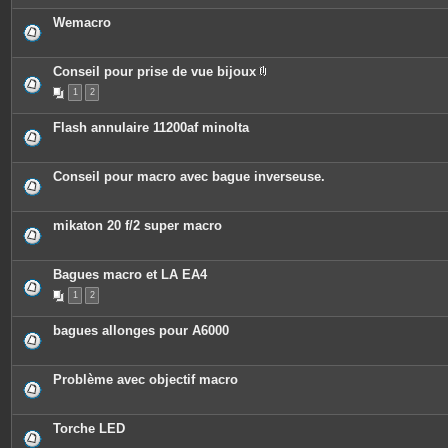
Wemacro
Conseil pour prise de vue bijoux
P
1
2
i
è
c
Flash annulaire 11200af minolta
e
s
j
o
Conseil pour macro avec bague inverseuse.
i
n
t
e
mikaton 20 f/2 super macro
s
Bagues macro et LA EA4
1
2
bagues allonges pour A6000
Problème avec objectif macro
Torche LED