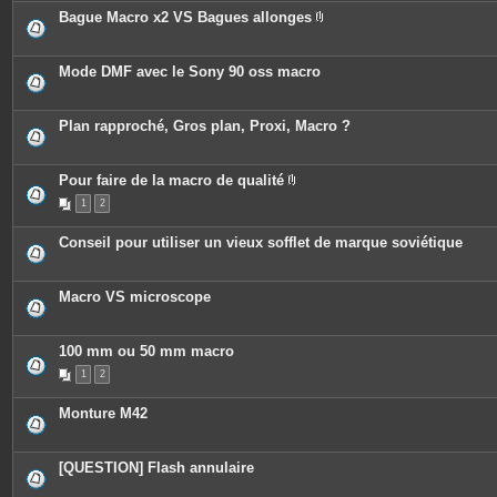
Bague Macro x2 VS Bagues allonges
P
i
è
c
Mode DMF avec le Sony 90 oss macro
e
s
j
o
Plan rapproché, Gros plan, Proxi, Macro ?
i
n
t
e
Pour faire de la macro de qualité
s
P
1
2
i
è
c
Conseil pour utiliser un vieux sofflet de marque soviétique
e
s
j
o
Macro VS microscope
i
n
t
e
100 mm ou 50 mm macro
s
1
2
Monture M42
[QUESTION] Flash annulaire