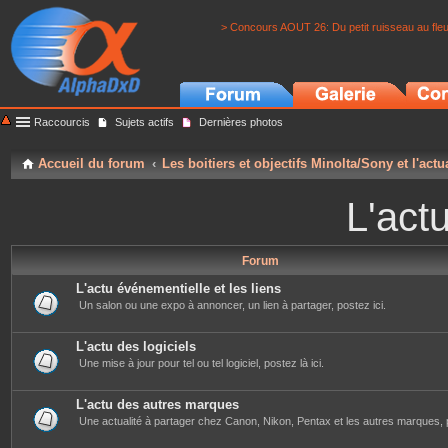
> Concours AOUT 26: Du petit ruisseau au fle
Raccourcis
Sujets actifs
Dernières photos
Accueil du forum
Les boitiers et objectifs Minolta/Sony et l'actu
L'actu
Forum
L'actu événementielle et les liens
Un salon ou une expo à annoncer, un lien à partager, postez ici.
L'actu des logiciels
Une mise à jour pour tel ou tel logiciel, postez là ici.
L'actu des autres marques
Une actualité à partager chez Canon, Nikon, Pentax et les autres marques, p