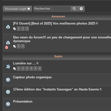
Nouveau sujet
Annonces
[Fil Ouvert] [Best of 2025] Vos meilleures photos 2025
P
1
2
3
i
è
c
Des news du forum!!! un peu de changement pour une nouvelle
e
dynamique
s
j
1
2
o
i
n
t
Sujets
e
s
Lumière sur ...
P
1
2
3
4
5
6
i
è
c
Capteur photo organique
e
s
j
o
17ème édition des "Instants Sauvages" en Haute-Savoie
i
P
n
i
t
è
e
c
Présentation
s
e
s
j