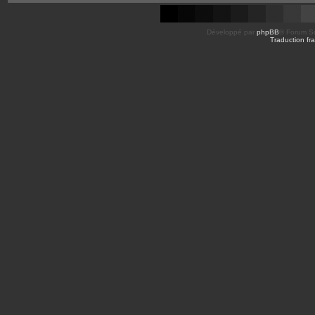
Développé par
phpBB
® Forum So
Traduction fra