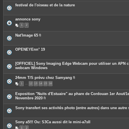
i
o
festival de l'oiseau et de la nature
è
i
c
n
e
t
s
e
annonce sony
j
s
o
1
2
i
n
t
Nat'Image 65
e
P
s
i
è
c
OPENEYEnn° 19
e
s
j
o
[OFFICIEL] Sony Imaging Edge Webcam pour utiliser un APN
i
webcam Windows
n
t
e
24mm T/S prévu chez Samyang
s
P
1
…
12
13
14
15
16
i
è
c
Exposition "Nuits d'Estuaire" au phare de Cordouan 1er Aout/1
e
Novembre 2020
s
P
j
i
o
Sony transfert ses activités photo (entre autres) dans une autre 
è
i
c
n
e
t
s
e
Sony a5!!! Ou: S3Ca aussi dit le mini-a7sII
j
s
o
1
2
i