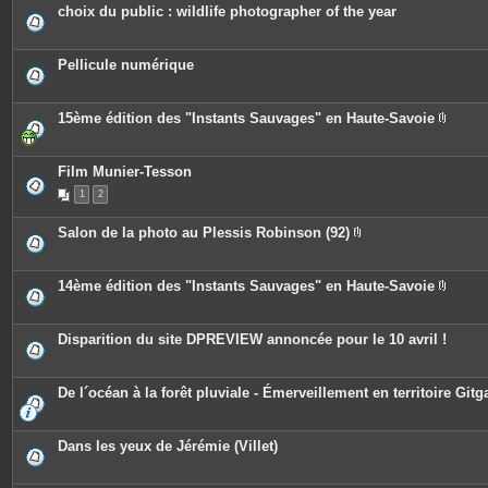
e
c
choix du public : wildlife photographer of the year
s
e
s
j
o
Pellicule numérique
i
n
t
e
15ème édition des "Instants Sauvages" en Haute-Savoie
s
P
i
è
c
Film Munier-Tesson
e
1
2
s
j
o
Salon de la photo au Plessis Robinson (92)
i
P
n
i
t
è
e
c
14ème édition des "Instants Sauvages" en Haute-Savoie
s
e
P
s
i
j
è
o
c
Disparition du site DPREVIEW annoncée pour le 10 avril !
i
e
n
s
t
j
e
o
De l´océan à la forêt pluviale - Émerveillement en territoire Gitg
s
i
n
t
e
Dans les yeux de Jérémie (Villet)
s