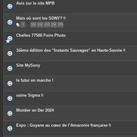
o
Avis sur le site MPB
i
n
t
e
Mais où sont les SONY?
s
P
1
…
151
152
153
154
155
i
è
c
Chelles 77500 Foire Photo
e
s
j
o
16ème édition des "Instants Sauvages" en Haute-Savoie
i
P
n
i
t
è
e
c
Site MySony
s
e
s
j
o
le futur en marche !
i
n
t
e
usine Sigma
s
P
i
è
c
Montier en Der 2024
e
s
j
o
Expo : Guyane au cœur de l’Amazonie française
i
P
n
i
t
è