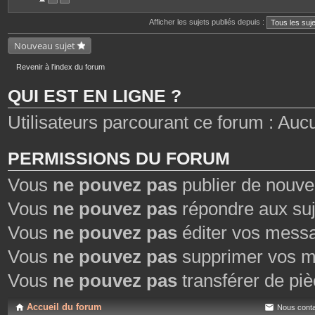
n
t
Afficher les sujets publiés depuis :
e
s
Nouveau sujet
Revenir à l’index du forum
QUI EST EN LIGNE ?
Utilisateurs parcourant ce forum : Aucun 
PERMISSIONS DU FORUM
Vous
ne pouvez pas
publier de nouve
Vous
ne pouvez pas
répondre aux suj
Vous
ne pouvez pas
éditer vos mess
Vous
ne pouvez pas
supprimer vos m
Vous
ne pouvez pas
transférer de piè
Accueil du forum
Nous conta