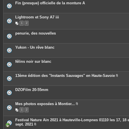
Fin (presque) officielle de la monture A
Lightroom et Sony A7 iii
1
2
penurie, des nouvelles
Yukon - Un rêve blanc
félins noir sur blanc
13ème édition des "Instants Sauvages" en Haute-Savoie
P
i
è
c
DZOFilm 20-55mm
e
s
j
o
Mes photos exposées à Montier...
i
P
n
1
2
i
t
è
e
c
Festival Nature Ain 2021 à Hauteville-Lompnes 01110 les 17, 18 e
s
e
sept. 2021
s
P
j