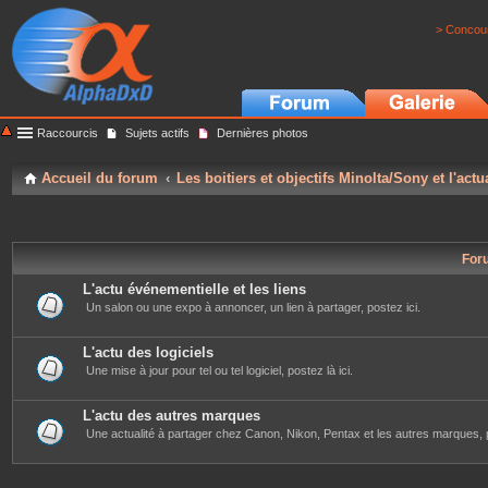
> Concour
Raccourcis
Sujets actifs
Dernières photos
Accueil du forum
Les boitiers et objectifs Minolta/Sony et l'actu
For
L'actu événementielle et les liens
Un salon ou une expo à annoncer, un lien à partager, postez ici.
L'actu des logiciels
Une mise à jour pour tel ou tel logiciel, postez là ici.
L'actu des autres marques
Une actualité à partager chez Canon, Nikon, Pentax et les autres marques, p