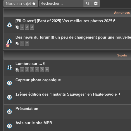
Nouveau sujet
Annonces
[Fil Ouvert] [Best of 2025] Vos meilleures photos 2025
P
1
2
3
i
è
c
Des news du forum!!! un peu de changement pour une nouvell
e
s
1
2
j
o
i
Sujets
n
t
e
Lumière sur ...
s
P
1
2
3
4
5
6
i
è
c
Capteur photo organique
e
s
j
o
17ème édition des "Instants Sauvages" en Haute-Savoie
i
P
n
i
t
è
e
c
Présentation
s
e
s
j
o
Avis sur le site MPB
i
n