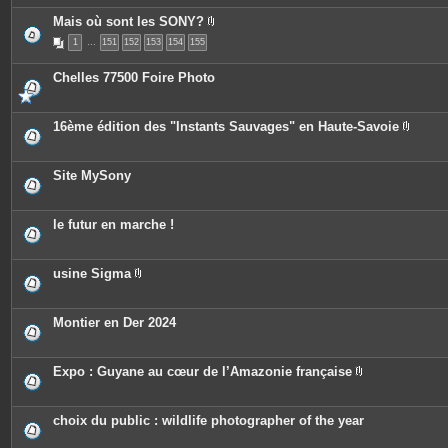
t
e
Mais où sont les SONY?
s
P
1
…
151
152
153
154
155
i
è
c
Chelles 77500 Foire Photo
e
s
j
o
16ème édition des "Instants Sauvages" en Haute-Savoie
i
P
n
i
t
è
e
c
Site MySony
s
e
s
j
o
le futur en marche !
i
n
t
e
usine Sigma
s
P
i
è
c
Montier en Der 2024
e
s
j
o
Expo : Guyane au cœur de l’Amazonie française
i
P
n
i
t
è
e
c
choix du public : wildlife photographer of the year
s
e
s