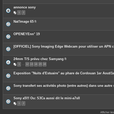
t
e
annonce sony
s
1
2
Nat'Image 65
P
i
è
c
OPENEYEnn° 19
e
s
j
o
[OFFICIEL] Sony Imaging Edge Webcam pour utiliser un AP
i
n
t
e
24mm T/S prévu chez Samyang
s
P
1
…
12
13
14
15
16
i
è
c
Exposition "Nuits d'Estuaire" au phare de Cordouan 1er Aout/
e
s
j
o
Sony transfert ses activités photo (entre autres) dans une autre 
i
n
t
e
Sony a5!!! Ou: S3Ca aussi dit le mini-a7sII
s
1
2
Afficher le