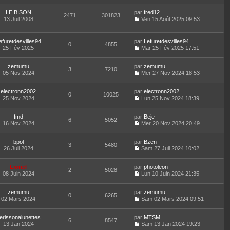
u
e
g
r
e
o
l
r
e
l
r
LE BISON
par
n
fred12
t
m
2471
301823
e
n
13 Juil 2008
s
Ven 15 Août 2025 09:53
e
e
d
i
C
u
r
s
e
e
o
l
l
s
r
r
n
t
e
efuretdesvilles94
par
Lefuretdesvilles94
a
n
m
0
4855
s
e
d
25 Fév 2025
Mar 25 Fév 2025 17:51
g
i
e
u
r
C
e
e
e
s
l
l
o
r
r
s
t
e
zemumu
par
n
zemumu
n
m
3
7210
a
e
d
05 Nov 2024
s
Mer 27 Nov 2024 18:53
i
e
g
r
C
e
u
e
s
e
l
o
r
l
r
s
e
electronn2002
par
n
electronn2002
n
t
m
0
10025
a
d
25 Nov 2024
s
Lun 25 Nov 2024 18:39
i
e
e
g
C
e
u
e
r
s
e
o
r
l
r
l
s
fmd
par
n
Beje
n
t
m
6
5052
e
a
16 Nov 2024
s
Mer 20 Nov 2024 20:49
i
e
e
d
g
C
u
e
r
s
e
e
o
l
r
l
s
r
bpol
par
n
Bzen
t
m
3
5480
e
a
n
26 Juil 2024
s
Sam 27 Juil 2024 10:02
e
e
d
g
i
C
u
r
s
e
e
e
o
l
l
s
r
r
Lionel
par
n
photoleon
t
2
5028
e
a
n
m
08 Juin 2024
s
Lun 10 Juin 2024 21:35
e
d
g
i
C
e
u
r
e
e
e
o
s
l
l
r
r
zemumu
par
n
zemumu
s
t
0
6265
e
n
m
02 Mars 2024
s
Sam 02 Mars 2024 09:51
a
e
d
i
C
e
u
g
r
e
e
o
s
l
e
l
r
r
erissonalunettes
par
n
MTSM
s
t
6
8547
e
n
m
13 Jan 2024
s
Sam 13 Jan 2024 19:23
a
e
d
i
C