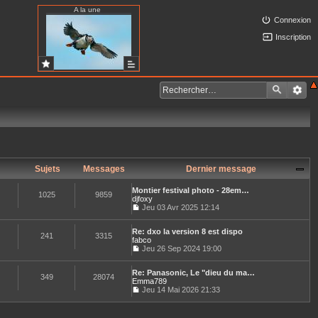
A la une
Connexion
Inscription
Sujets
Messages
Dernier message
Montier festival photo - 28em…
1025
9859
djfoxy
Jeu 03 Avr 2025 12:14
C
o
Re: dxo la version 8 est dispo
n
241
3315
fabco
s
u
Jeu 26 Sep 2024 19:00
C
l
o
t
Re: Panasonic, Le "dieu du ma…
n
e
349
28074
Emma789
s
r
u
Jeu 14 Mai 2026 21:33
l
C
l
e
o
t
d
n
e
e