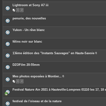
Lightroom et Sony A7 iii
1
2
penurie, des nouvelles
Yukon - Un rêve blanc
félins noir sur blanc
13ème édition des "Instants Sauvages" en Haute-Savoie
P
i
è
c
DZOFilm 20-55mm
e
s
j
o
Mes photos exposées à Montier...
i
P
n
1
2
i
t
è
e
c
Festival Nature Ain 2021 à Hauteville-Lompnes 01110 les 17, 18 e
s
e
s
j
o
festival de l'oiseau et de la nature
i
n