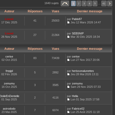
s
r
r
1640 sujets
1
2
3
4
5
…
41
u
l
n
l
e
i
t
Auteur
Réponses
Vues
Dernier message
d
e
e
e
r
r
r
m
Lionel
par
Pablo87
l
41
n
25003
e
17 Déc 2025
Jeu 12 Mars 2026 14:47
e
i
s
C
d
e
s
o
e
r
a
n
r
m
Lionel
g
par
SEBSNIP
27
21364
s
n
e
e
26 Nov 2025
Mar 30 Déc 2025 18:34
u
i
s
C
e
l
s
o
r
t
a
n
m
g
e
Auteur
Réponses
Vues
Dernier message
s
e
e
r
u
s
l
l
cerise
par
cerise
s
83
73439
e
t
02 Oct 2015
Lun 27 Nov 2017 20:06
a
d
C
e
g
e
o
r
e
r
n
l
fmpjpl
par
herissonalunettes
n
5
2892
s
e
02 Fév 2026
Jeu 28 Mai 2026 13:11
i
u
d
C
e
l
e
o
r
t
r
zemumu
par
n
zemumu
3
3585
m
e
n
16 Oct 2025
s
Sam 29 Nov 2025 07:33
e
r
i
C
u
s
l
e
o
l
s
e
EtoileEnDentelle
par
r
n
Hella
t
2
4116
a
d
01 Sep 2025
m
s
Lun 01 Sep 2025 17:58
e
g
C
e
e
u
r
e
o
r
s
l
l
astrododo
par
n
Fabrice02
n
s
t
7
6074
e
23 Mai 2025
s
Lun 25 Août 2025 11:18
i
a
e
d
C