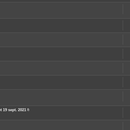
t
e
s
t 19 sept. 2021
P
i
è
c
e