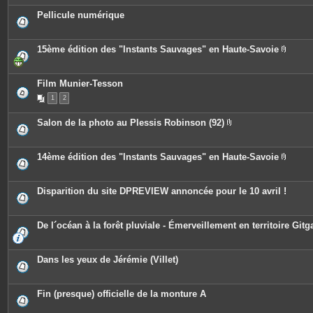
j
o
Pellicule numérique
i
n
t
e
15ème édition des "Instants Sauvages" en Haute-Savoie
s
P
i
è
c
Film Munier-Tesson
e
1
2
s
j
o
Salon de la photo au Plessis Robinson (92)
i
P
n
i
t
è
e
c
14ème édition des "Instants Sauvages" en Haute-Savoie
s
e
P
s
i
j
è
o
c
Disparition du site DPREVIEW annoncée pour le 10 avril !
i
e
n
s
t
j
e
o
De l´océan à la forêt pluviale - Émerveillement en territoire Gitg
s
i
n
t
e
Dans les yeux de Jérémie (Villet)
s
Fin (presque) officielle de la monture A