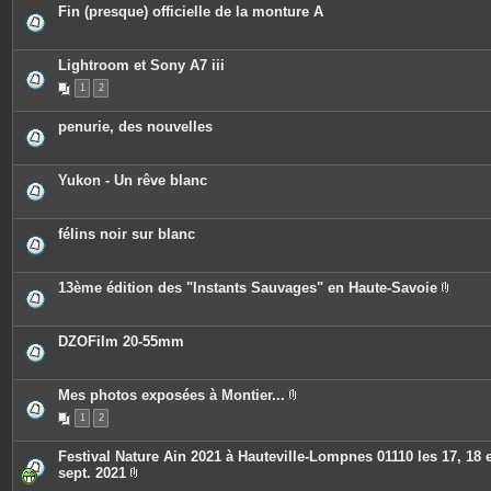
Fin (presque) officielle de la monture A
Lightroom et Sony A7 iii
1
2
penurie, des nouvelles
Yukon - Un rêve blanc
félins noir sur blanc
13ème édition des "Instants Sauvages" en Haute-Savoie
P
i
è
c
DZOFilm 20-55mm
e
s
j
o
Mes photos exposées à Montier...
i
P
n
1
2
i
t
è
e
c
Festival Nature Ain 2021 à Hauteville-Lompnes 01110 les 17, 18 e
s
e
sept. 2021
s
P
j