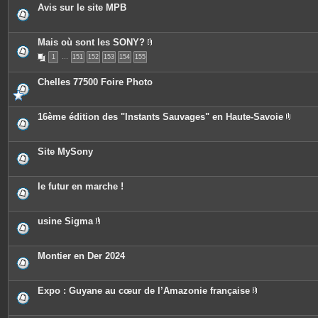
o
Avis sur le site MPB
i
n
t
e
Mais où sont les SONY?
s
P
1
…
151
152
153
154
155
i
è
c
Chelles 77500 Foire Photo
e
s
j
o
16ème édition des "Instants Sauvages" en Haute-Savoie
i
P
n
i
t
è
e
c
Site MySony
s
e
s
j
o
le futur en marche !
i
n
t
e
usine Sigma
s
P
i
è
c
Montier en Der 2024
e
s
j
o
Expo : Guyane au cœur de l’Amazonie française
i
P
n
i
t
è