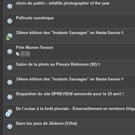
e
c
choix du public : wildlife photographer of the year
s
e
s
j
o
Pellicule numérique
i
n
t
e
15ème édition des "Instants Sauvages" en Haute-Savoie
s
P
i
è
c
Film Munier-Tesson
e
1
2
s
j
o
Salon de la photo au Plessis Robinson (92)
i
P
n
i
t
è
e
c
14ème édition des "Instants Sauvages" en Haute-Savoie
s
e
P
s
i
j
è
o
c
Disparition du site DPREVIEW annoncée pour le 10 avril !
i
e
n
s
t
j
e
o
De l´océan à la forêt pluviale - Émerveillement en territoire Gitg
s
i
n
t
e
Dans les yeux de Jérémie (Villet)
s