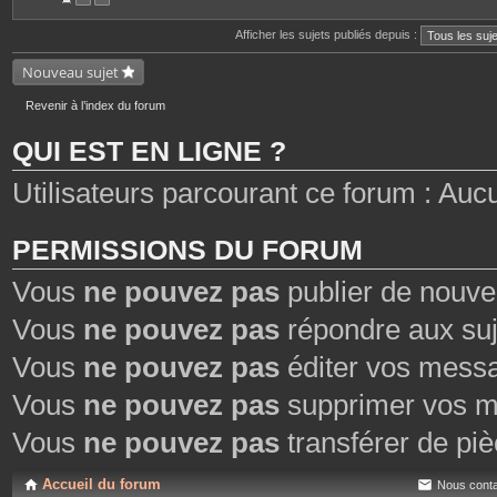
n
t
Afficher les sujets publiés depuis :
e
s
Nouveau sujet
Revenir à l’index du forum
QUI EST EN LIGNE ?
Utilisateurs parcourant ce forum : Aucun 
PERMISSIONS DU FORUM
Vous
ne pouvez pas
publier de nouve
Vous
ne pouvez pas
répondre aux suj
Vous
ne pouvez pas
éditer vos mess
Vous
ne pouvez pas
supprimer vos m
Vous
ne pouvez pas
transférer de piè
Accueil du forum
Nous conta