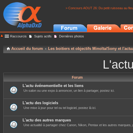
> Concours AOUT 26: Du petit ruisseau au fle
Raccourcis
Sujets actifs
Dernières photos
Accueil du forum
Les boitiers et objectifs Minolta/Sony et l'actu
L'actu
Forum
L'actu événementielle et les liens
Un salon ou une expo à annoncer, un lien à partager, postez ici.
L'actu des logiciels
Une mise à jour pour tel ou tel logiciel, postez là ici.
L'actu des autres marques
Une actualité à partager chez Canon, Nikon, Pentax et les autres marques, p