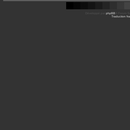
Développé par
phpBB
® Forum So
Traduction fra