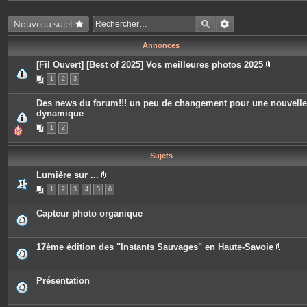
Nouveau sujet
Annonces
[Fil Ouvert] [Best of 2025] Vos meilleures photos 2025
P
1
2
3
i
è
c
Des news du forum!!! un peu de changement pour une nouvelle
e
dynamique
s
j
1
2
o
i
n
t
Sujets
e
s
Lumière sur ...
P
1
2
3
4
5
6
i
è
c
Capteur photo organique
e
s
j
o
17ème édition des "Instants Sauvages" en Haute-Savoie
i
P
n
i
t
è
e
c
Présentation
s
e
s
j