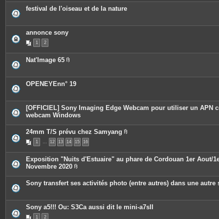
i
o
festival de l'oiseau et de la nature
è
i
c
n
e
t
s
e
annonce sony
j
s
o
1
2
i
n
t
Nat'Image 65
e
P
s
i
è
c
OPENEYEnn° 19
e
s
j
o
[OFFICIEL] Sony Imaging Edge Webcam pour utiliser un APN
i
webcam Windows
n
t
e
24mm T/S prévu chez Samyang
s
P
1
…
12
13
14
15
16
i
è
c
Exposition "Nuits d'Estuaire" au phare de Cordouan 1er Aout/1
e
Novembre 2020
s
P
j
i
o
Sony transfert ses activités photo (entre autres) dans une autre 
è
i
c
n
e
t
s
e
Sony a5!!! Ou: S3Ca aussi dit le mini-a7sII
j
s
o
1
2
i