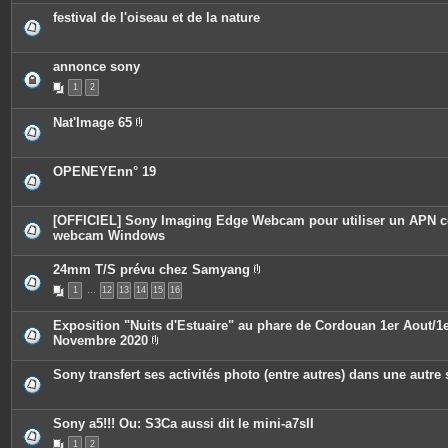
i
o
festival de l'oiseau et de la nature
è
i
c
n
e
t
s
e
annonce sony
j
s
o
1
2
i
n
t
Nat'Image 65
e
P
s
i
è
c
OPENEYEnn° 19
e
s
j
o
[OFFICIEL] Sony Imaging Edge Webcam pour utiliser un APN
i
webcam Windows
n
t
e
24mm T/S prévu chez Samyang
s
P
1
…
12
13
14
15
16
i
è
c
Exposition "Nuits d'Estuaire" au phare de Cordouan 1er Aout/1
e
Novembre 2020
s
P
j
i
o
Sony transfert ses activités photo (entre autres) dans une autre 
è
i
c
n
e
t
s
e
Sony a5!!! Ou: S3Ca aussi dit le mini-a7sII
j
s
o
1
2
i