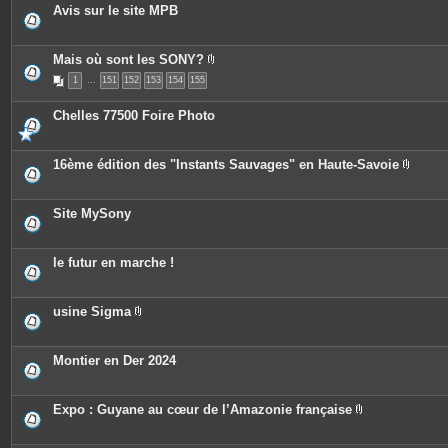
o
Avis sur le site MPB
i
n
t
e
Mais où sont les SONY?
s
P
1
…
151
152
153
154
155
i
è
c
Chelles 77500 Foire Photo
e
s
j
o
16ème édition des "Instants Sauvages" en Haute-Savoie
i
P
n
i
t
è
e
c
Site MySony
s
e
s
j
o
le futur en marche !
i
n
t
e
usine Sigma
s
P
i
è
c
Montier en Der 2024
e
s
j
o
Expo : Guyane au cœur de l’Amazonie française
i
P
n
i
t
è