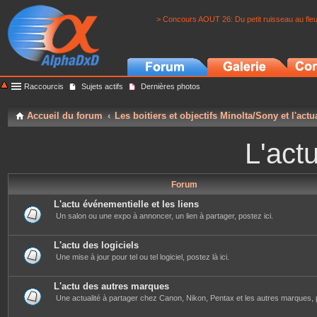
> Concours AOUT 26: Du petit ruisseau au fle
Raccourcis
Sujets actifs
Dernières photos
Accueil du forum
Les boitiers et objectifs Minolta/Sony et l'actu
L'actu
Forum
L'actu événementielle et les liens
Un salon ou une expo à annoncer, un lien à partager, postez ici.
L'actu des logiciels
Une mise à jour pour tel ou tel logiciel, postez là ici.
L'actu des autres marques
Une actualité à partager chez Canon, Nikon, Pentax et les autres marques, p