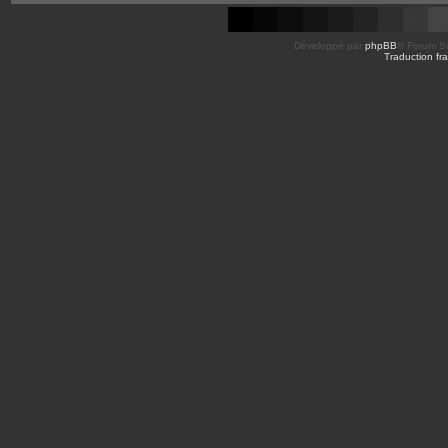
Développé par
phpBB
® Forum So
Traduction fra