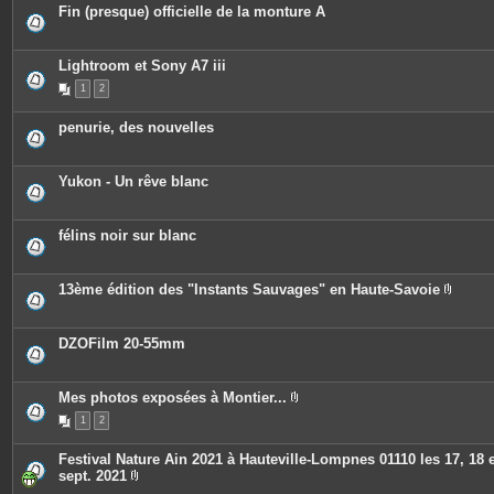
Fin (presque) officielle de la monture A
Lightroom et Sony A7 iii
1
2
penurie, des nouvelles
Yukon - Un rêve blanc
félins noir sur blanc
13ème édition des "Instants Sauvages" en Haute-Savoie
P
i
è
c
DZOFilm 20-55mm
e
s
j
o
Mes photos exposées à Montier...
i
P
n
1
2
i
t
è
e
c
Festival Nature Ain 2021 à Hauteville-Lompnes 01110 les 17, 18 e
s
e
sept. 2021
s
P
j