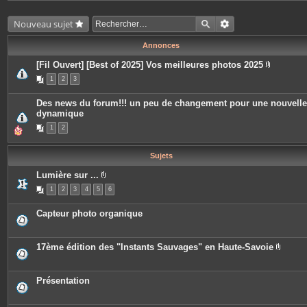
Nouveau sujet
Annonces
[Fil Ouvert] [Best of 2025] Vos meilleures photos 2025
P
1
2
3
i
è
c
Des news du forum!!! un peu de changement pour une nouvelle
e
dynamique
s
j
1
2
o
i
n
t
Sujets
e
s
Lumière sur ...
P
1
2
3
4
5
6
i
è
c
Capteur photo organique
e
s
j
o
17ème édition des "Instants Sauvages" en Haute-Savoie
i
P
n
i
t
è
e
c
Présentation
s
e
s
j