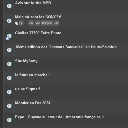
o
Avis sur le site MPB
i
n
t
e
Mais où sont les SONY?
s
P
1
…
151
152
153
154
155
i
è
c
Chelles 77500 Foire Photo
e
s
j
o
16ème édition des "Instants Sauvages" en Haute-Savoie
i
P
n
i
t
è
e
c
Site MySony
s
e
s
j
o
le futur en marche !
i
n
t
e
usine Sigma
s
P
i
è
c
Montier en Der 2024
e
s
j
o
Expo : Guyane au cœur de l’Amazonie française
i
P
n
i
t
è