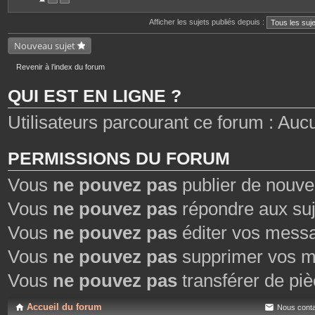
n
t
Afficher les sujets publiés depuis :
e
s
Nouveau sujet
Revenir à l’index du forum
QUI EST EN LIGNE ?
Utilisateurs parcourant ce forum : Aucun 
PERMISSIONS DU FORUM
Vous
ne pouvez pas
publier de nouve
Vous
ne pouvez pas
répondre aux suj
Vous
ne pouvez pas
éditer vos mess
Vous
ne pouvez pas
supprimer vos m
Vous
ne pouvez pas
transférer de piè
Accueil du forum
Nous conta