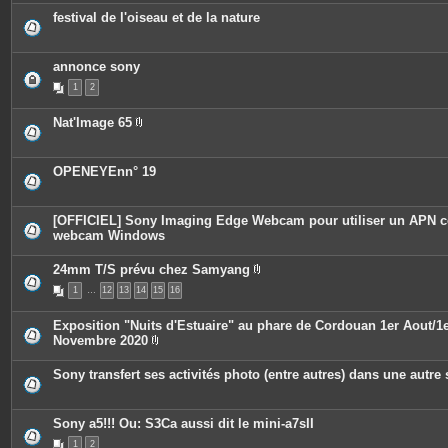
i
o
festival de l'oiseau et de la nature
è
i
c
n
e
t
s
e
annonce sony
j
s
o
1
2
i
n
t
Nat'Image 65
e
P
s
i
è
c
OPENEYEnn° 19
e
s
j
o
[OFFICIEL] Sony Imaging Edge Webcam pour utiliser un APN
i
webcam Windows
n
t
e
24mm T/S prévu chez Samyang
s
P
1
…
12
13
14
15
16
i
è
c
Exposition "Nuits d'Estuaire" au phare de Cordouan 1er Aout/1
e
Novembre 2020
s
P
j
i
o
Sony transfert ses activités photo (entre autres) dans une autre 
è
i
c
n
e
t
s
e
Sony a5!!! Ou: S3Ca aussi dit le mini-a7sII
j
s
o
1
2
i