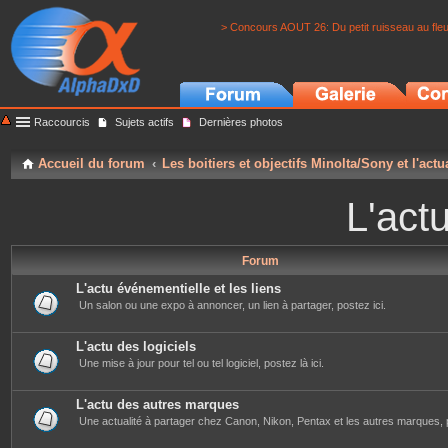
> Concours AOUT 26: Du petit ruisseau au fle
Raccourcis
Sujets actifs
Dernières photos
Accueil du forum
Les boitiers et objectifs Minolta/Sony et l'actu
L'actu
Forum
L'actu événementielle et les liens
Un salon ou une expo à annoncer, un lien à partager, postez ici.
L'actu des logiciels
Une mise à jour pour tel ou tel logiciel, postez là ici.
L'actu des autres marques
Une actualité à partager chez Canon, Nikon, Pentax et les autres marques, p