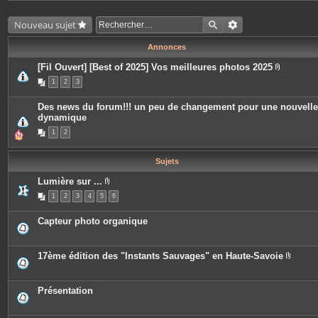
Nouveau sujet
Annonces
[Fil Ouvert] [Best of 2025] Vos meilleures photos 2025
P
1
2
3
i
è
c
Des news du forum!!! un peu de changement pour une nouvelle
e
dynamique
s
j
1
2
o
i
n
t
Sujets
e
s
Lumière sur ...
P
1
2
3
4
5
6
i
è
c
Capteur photo organique
e
s
j
o
17ème édition des "Instants Sauvages" en Haute-Savoie
i
P
n
i
t
è
e
c
Présentation
s
e
s
j