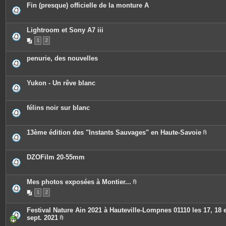
Fin (presque) officielle de la monture A
Lightroom et Sony A7 iii
1
2
penurie, des nouvelles
Yukon - Un rêve blanc
félins noir sur blanc
13ème édition des "Instants Sauvages" en Haute-Savoie
P
i
è
c
DZOFilm 20-55mm
e
s
j
o
Mes photos exposées à Montier...
i
P
n
1
2
i
t
è
e
c
Festival Nature Ain 2021 à Hauteville-Lompnes 01110 les 17, 18 e
s
e
sept. 2021
s
P
j