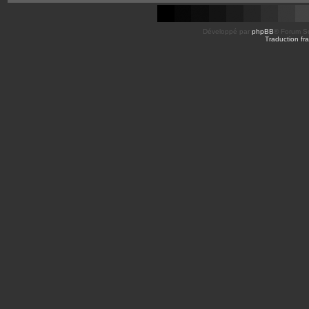
Développé par
phpBB
® Forum So
Traduction fra