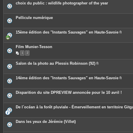
e
c
choix du public : wildlife photographer of the year
s
e
s
j
o
Pellicule numérique
i
n
t
e
15ème édition des "Instants Sauvages" en Haute-Savoie
s
P
i
è
c
Film Munier-Tesson
e
1
2
s
j
o
Salon de la photo au Plessis Robinson (92)
i
P
n
i
t
è
e
c
14ème édition des "Instants Sauvages" en Haute-Savoie
s
e
P
s
i
j
è
o
c
Disparition du site DPREVIEW annoncée pour le 10 avril !
i
e
n
s
t
j
e
o
De l´océan à la forêt pluviale - Émerveillement en territoire Gitg
s
i
n
t
e
Dans les yeux de Jérémie (Villet)
s