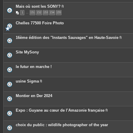
t
e
Mais où sont les SONY?
s
P
1
…
151
152
153
154
155
i
è
c
Chelles 77500 Foire Photo
e
s
j
o
16ème édition des "Instants Sauvages" en Haute-Savoie
i
P
n
i
t
è
e
c
Site MySony
s
e
s
j
o
le futur en marche !
i
n
t
e
usine Sigma
s
P
i
è
c
Montier en Der 2024
e
s
j
o
Expo : Guyane au cœur de l’Amazonie française
i
P
n
i
t
è
e
c
choix du public : wildlife photographer of the year
s
e
s