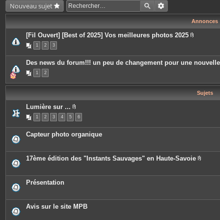
Nouveau sujet
Annonces
[Fil Ouvert] [Best of 2025] Vos meilleures photos 2025
P
1
2
3
i
è
c
Des news du forum!!! un peu de changement pour une nouvell
e
s
1
2
j
o
i
Sujets
n
t
e
Lumière sur ...
s
P
1
2
3
4
5
6
i
è
c
Capteur photo organique
e
s
j
o
17ème édition des "Instants Sauvages" en Haute-Savoie
i
P
n
i
t
è
e
c
Présentation
s
e
s
j
o
Avis sur le site MPB
i
n