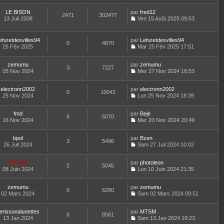
u
e
g
r
e
o
l
r
e
l
r
LE BISON
par
n
fred12
t
m
2471
302477
e
n
13 Juil 2008
s
Ven 15 Août 2025 09:53
e
e
d
i
C
u
r
s
e
e
o
l
l
s
r
r
n
t
e
efuretdesvilles94
par
Lefuretdesvilles94
a
n
m
0
4870
s
e
d
25 Fév 2025
Mar 25 Fév 2025 17:51
g
i
e
u
r
C
e
e
e
s
l
l
o
r
r
s
t
e
zemumu
par
n
zemumu
n
m
3
7227
a
e
d
05 Nov 2024
s
Mer 27 Nov 2024 18:53
i
e
g
r
C
e
u
e
s
e
l
o
r
l
r
s
e
electronn2002
par
n
electronn2002
n
t
m
0
10042
a
d
25 Nov 2024
s
Lun 25 Nov 2024 18:39
i
e
e
g
C
e
u
e
r
s
e
o
r
l
r
l
s
fmd
par
n
Beje
n
t
m
6
5070
e
a
16 Nov 2024
s
Mer 20 Nov 2024 20:49
i
e
e
d
g
C
u
e
r
s
e
e
o
l
r
l
s
r
bpol
par
n
Bzen
t
m
3
5496
e
a
n
26 Juil 2024
s
Sam 27 Juil 2024 10:02
e
e
d
g
i
C
u
r
s
e
e
e
o
l
l
s
r
r
Lionel
par
n
photoleon
t
2
5045
e
a
n
m
08 Juin 2024
s
Lun 10 Juin 2024 21:35
e
d
g
i
C
e
u
r
e
e
e
o
s
l
l
r
r
zemumu
par
n
zemumu
s
t
0
6280
e
n
m
02 Mars 2024
s
Sam 02 Mars 2024 09:51
a
e
d
i
C
e
u
g
r
e
e
o
s
l
e
l
r
r
erissonalunettes
par
n
MTSM
s
t
6
8561
e
n
m
13 Jan 2024
s
Sam 13 Jan 2024 19:23
a
e
d
i
C