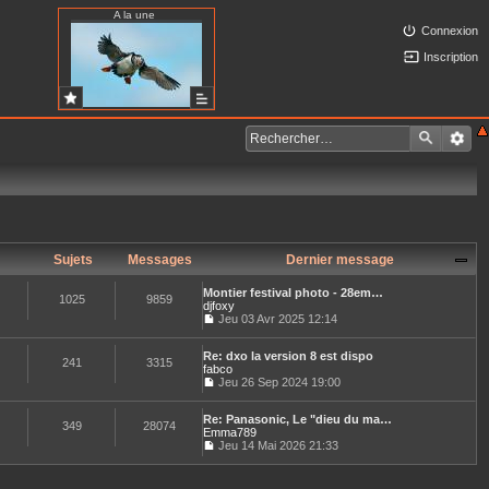
A la une
Connexion
Inscription
Sujets
Messages
Dernier message
Montier festival photo - 28em…
1025
9859
djfoxy
Jeu 03 Avr 2025 12:14
C
o
Re: dxo la version 8 est dispo
n
241
3315
fabco
s
u
Jeu 26 Sep 2024 19:00
C
l
o
t
Re: Panasonic, Le "dieu du ma…
n
e
349
28074
Emma789
s
r
u
Jeu 14 Mai 2026 21:33
l
C
l
e
o
t
d
n
e
e