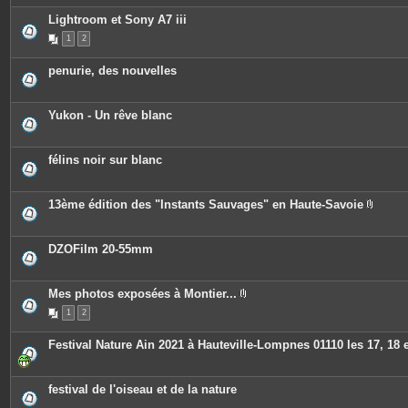
Lightroom et Sony A7 iii
1
2
penurie, des nouvelles
Yukon - Un rêve blanc
félins noir sur blanc
13ème édition des "Instants Sauvages" en Haute-Savoie
P
i
è
c
DZOFilm 20-55mm
e
s
j
o
Mes photos exposées à Montier...
i
P
n
1
2
i
t
è
e
c
Festival Nature Ain 2021 à Hauteville-Lompnes 01110 les 17, 18 e
s
e
s
j
o
festival de l'oiseau et de la nature
i
n