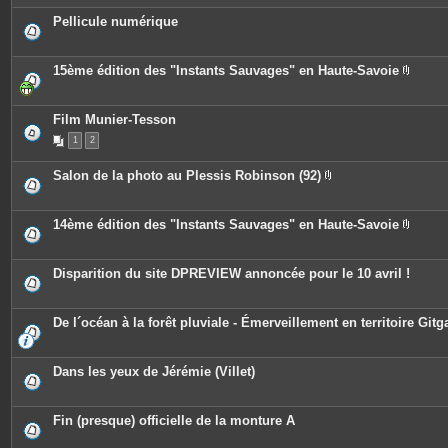
j
o
Pellicule numérique
i
n
t
e
15ème édition des "Instants Sauvages" en Haute-Savoie
s
P
i
è
c
Film Munier-Tesson
e
1
2
s
j
o
Salon de la photo au Plessis Robinson (92)
i
P
n
i
t
è
e
c
14ème édition des "Instants Sauvages" en Haute-Savoie
s
e
P
s
i
j
è
o
c
Disparition du site DPREVIEW annoncée pour le 10 avril !
i
e
n
s
t
j
e
o
De l´océan à la forêt pluviale - Émerveillement en territoire Gitg
s
i
n
t
e
Dans les yeux de Jérémie (Villet)
s
Fin (presque) officielle de la monture A