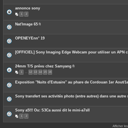
t
e
annonce sony
s
1
2
Nat'Image 65
P
i
è
c
OPENEYEnn° 19
e
s
j
o
[OFFICIEL] Sony Imaging Edge Webcam pour utiliser un AP
i
n
t
e
24mm T/S prévu chez Samyang
s
P
1
…
12
13
14
15
16
i
è
c
Exposition "Nuits d'Estuaire" au phare de Cordouan 1er Aout/
e
s
j
o
Sony transfert ses activités photo (entre autres) dans une autre 
i
n
t
e
Sony a5!!! Ou: S3Ca aussi dit le mini-a7sII
s
1
2
Afficher le