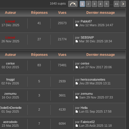
s
r
r
1640 sujets
1
2
3
4
5
…
41
u
l
n
l
e
i
t
Auteur
Réponses
Vues
Dernier message
d
e
e
e
r
r
r
m
Lionel
par
Pablo87
l
41
n
25573
e
17 Déc 2025
Jeu 12 Mars 2026 14:47
e
i
s
C
d
e
s
o
e
r
a
n
r
m
Lionel
g
par
SEBSNIP
27
21774
s
n
e
e
26 Nov 2025
Mar 30 Déc 2025 18:34
u
i
s
C
e
l
s
o
r
t
a
n
m
g
e
Auteur
Réponses
Vues
Dernier message
s
e
e
r
u
s
l
l
cerise
par
cerise
s
83
73481
e
t
02 Oct 2015
Lun 27 Nov 2017 20:06
a
d
C
e
g
e
o
r
e
r
n
l
fmpjpl
par
herissonalunettes
n
5
2939
s
e
02 Fév 2026
Jeu 28 Mai 2026 13:11
i
u
d
C
e
l
e
o
r
t
r
zemumu
par
n
zemumu
3
3601
m
e
n
16 Oct 2025
s
Sam 29 Nov 2025 07:33
e
r
i
C
u
s
l
e
o
l
s
e
EtoileEnDentelle
par
r
n
Hella
t
2
4130
a
d
01 Sep 2025
m
s
Lun 01 Sep 2025 17:58
e
g
C
e
e
u
r
e
o
r
s
l
l
astrododo
par
n
Fabrice02
n
s
t
7
6094
e
23 Mai 2025
s
Lun 25 Août 2025 11:18
i
a
e
d
C