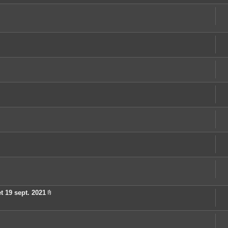
t
e
s
t 19 sept. 2021
P
i
è
c
e