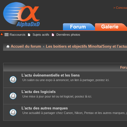
> Concour
Raccourcis
Sujets actifs
Dernières photos
Accueil du forum
Les boitiers et objectifs Minolta/Sony et l'actu
For
L'actu événementielle et les liens
Un salon ou une expo à annoncer, un lien à partager, postez ici.
L'actu des logiciels
Une mise à jour pour tel ou tel logiciel, postez là ici.
L'actu des autres marques
Une actualité à partager chez Canon, Nikon, Pentax et les autres marques, p